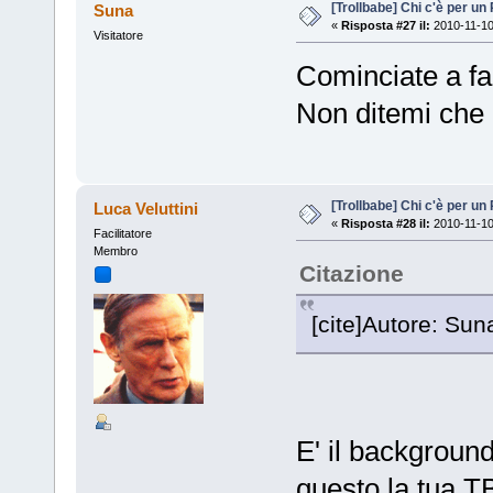
[Trollbabe] Chi c'è per u
Suna
«
Risposta #27 il:
2010-11-10
Visitatore
Cominciate a fa
Non ditemi che c
[Trollbabe] Chi c'è per u
Luca Veluttini
«
Risposta #28 il:
2010-11-10
Facilitatore
Membro
Citazione
[cite]Autore: Suna
E' il background 
questo la tua TB