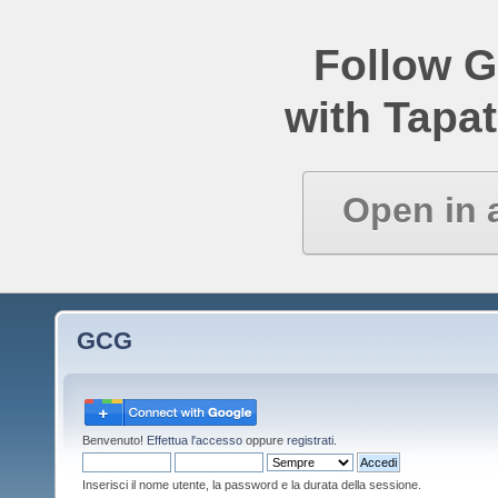
Follow 
with Tapat
Open in 
GCG
Benvenuto!
Effettua l'accesso
oppure
registrati
.
Inserisci il nome utente, la password e la durata della sessione.