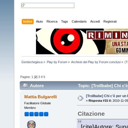
Indice
Aiuto
Ricerca
Tags
Calendario
Accedi
Registrati
Gentechegioca
»
Play by Forum
»
Archivio dei Play by Forum conclusi
»
(T
Pagine:
1
[
2
]
3
4
5
Autore
Topic: [Trollbabe] Chi c'
[Trollbabe] Chi c'è per u
Mattia Bulgarelli
«
Risposta #15 il:
2010-11-09
Facilitatore Globale
Membro
Citazione
[cite]Autore: Suna[