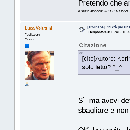
Pretendo che an
«
Ultima modifica: 2010-11-09 15:21
[Trollbabe] Chi c'è per u
Luca Veluttini
«
Risposta #19 il:
2010-11-09
Facilitatore
Membro
Citazione
[cite]Autore: Kori
solo letto? ^_^
Sì, ma avevi de
sbagliare e non 