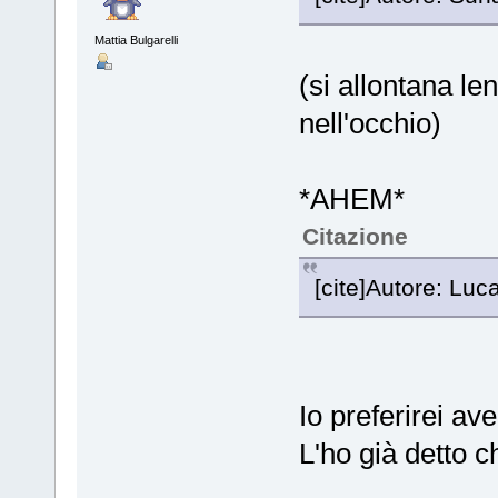
Mattia Bulgarelli
(si allontana l
nell'occhio)
*AHEM*
Citazione
[cite]Autore: Luca
Io preferirei av
L'ho già detto ch