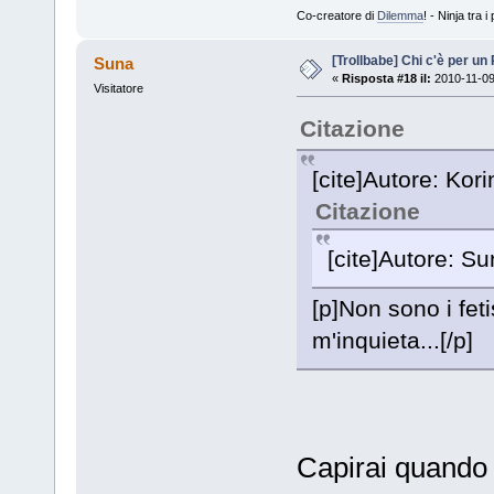
Co-creatore di
Dilemma
! - Ninja tra
[Trollbabe] Chi c'è per u
Suna
«
Risposta #18 il:
2010-11-09
Visitatore
Citazione
[cite]Autore: Kori
Citazione
[cite]Autore: Sun
[p]Non sono i fetis
m'inquieta...[/p]
Capirai quando p