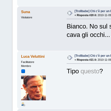
[Trollbabe] Chi c'è per u
Suna
«
Risposta #20 il:
2010-11-09
Visitatore
Bianco. No sul s
cava gli occhi..
[Trollbabe] Chi c'è per u
Luca Veluttini
«
Risposta #21 il:
2010-11-09
Facilitatore
Membro
Tipo
questo
?