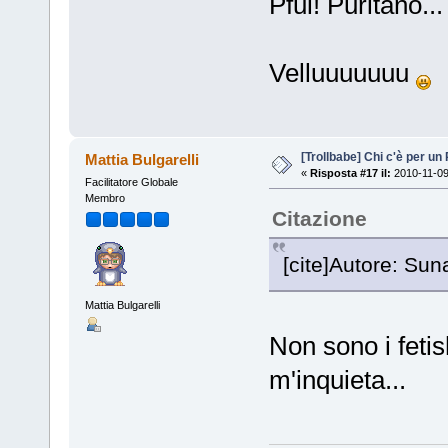
Pfui! Puritano...
Velluuuuuuu
[Trollbabe] Chi c'è per u
Mattia Bulgarelli
«
Risposta #17 il:
2010-11-09
Facilitatore Globale
Membro
Citazione
[cite]Autore: Suna
Mattia Bulgarelli
Non sono i fetish
m'inquieta...