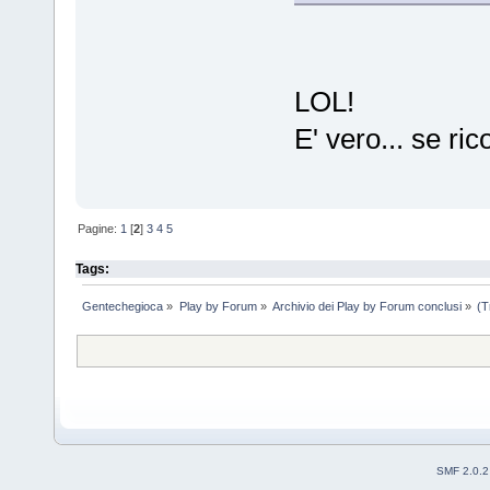
LOL!
E' vero... se ri
Pagine:
1
[
2
]
3
4
5
Tags:
Gentechegioca
»
Play by Forum
»
Archivio dei Play by Forum conclusi
»
(T
SMF 2.0.2