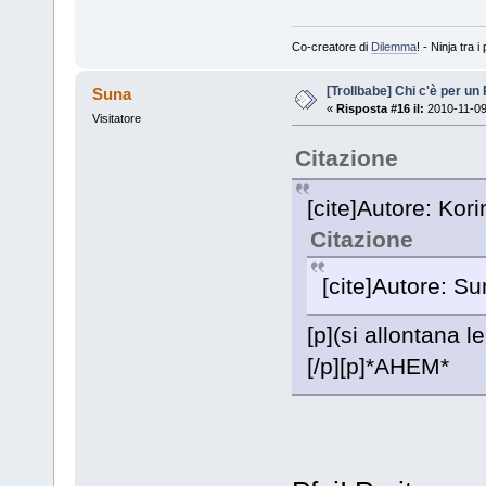
Co-creatore di
Dilemma
! - Ninja tra
[Trollbabe] Chi c'è per u
Suna
«
Risposta #16 il:
2010-11-09
Visitatore
Citazione
[cite]Autore: Kori
Citazione
[cite]Autore: Suna
[p](si allontana 
[/p][p]*AHEM*