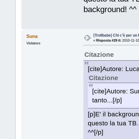
background! ^^
[Trollbabe] Chi c'è per u
Suna
«
Risposta #29 il:
2010-11-10
Visitatore
Citazione
[cite]Autore: Luca 
Citazione
[cite]Autore: Su
tanto...[/p]
[p]E' il background
questo la tua TB.
^^[/p]