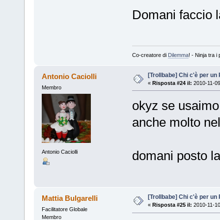
Domani faccio l
Co-creatore di
Dilemma
! - Ninja tra
[Trollbabe] Chi c'è per u
Antonio Caciolli
«
Risposta #24 il:
2010-11-09
Membro
okyz se usaimo i
anche molto nel
domani posto l
Antonio Caciolli
[Trollbabe] Chi c'è per u
Mattia Bulgarelli
«
Risposta #25 il:
2010-11-10
Facilitatore Globale
Membro