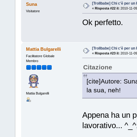
[Trollbabe] Chi c'è per u
Suna
«
Risposta #22 il:
2010-11-09
Visitatore
Ok perfetto.
[Trollbabe] Chi c'è per u
Mattia Bulgarelli
«
Risposta #23 il:
2010-11-09
Facilitatore Globale
Membro
Citazione
[cite]Autore: Sun
la sua, neh!
Mattia Bulgarelli
Appena ha un po
lavorativo... ^_^;