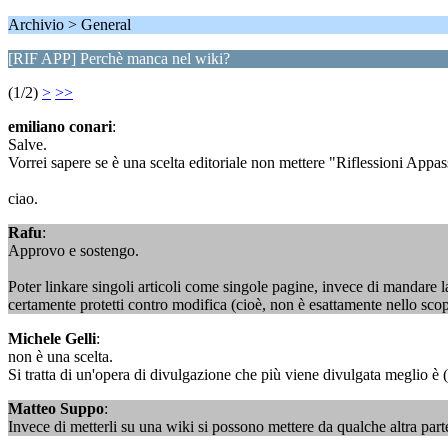
Archivio > General
[RIF APP] Perchè manca nel wiki?
(1/2)
>
>>
emiliano conari
:
Salve.
Vorrei sapere se è una scelta editoriale non mettere "Riflessioni Appa
ciao.
Rafu
:
Approvo e sostengo.
Poter linkare singoli articoli come singole pagine, invece di mandare la
certamente protetti contro modifica (cioè, non è esattamente nello scopo
Michele Gelli
:
non è una scelta.
Si tratta di un'opera di divulgazione che più viene divulgata meglio è (
Matteo Suppo
:
Invece di metterli su una wiki si possono mettere da qualche altra par