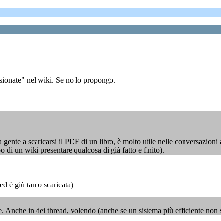
ssionate" nel wiki. Se no lo propongo.
 gente a scaricarsi il PDF di un libro, è molto utile nelle conversazioni 
 di un wiki presentare qualcosa di già fatto e finito).
ed è giù tanto scaricata).
te. Anche in dei thread, volendo (anche se un sistema più efficiente non