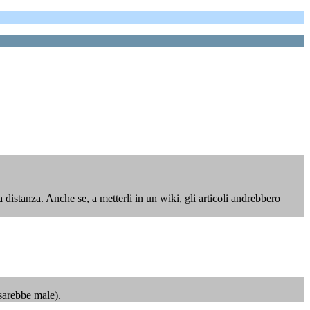
a distanza. Anche se, a metterli in un wiki, gli articoli andrebbero
 sarebbe male).