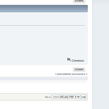
STAMPA
Connesso
STAMPA
« precedente
successivo »
Vai a: