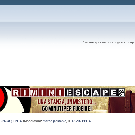
Proviamo per un paio di giorni a riapr
(NCaS) PbF 6
(Moderatore:
marco piemonte
) »
NCAS PBF 6