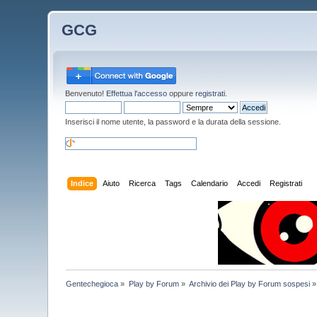
GCG
Benvenuto!
Effettua l'accesso
oppure
registrati
.
Inserisci il nome utente, la password e la durata della sessione.
Indice
Aiuto
Ricerca
Tags
Calendario
Accedi
Registrati
Gentechegioca
»
Play by Forum
»
Archivio dei Play by Forum sospesi
»