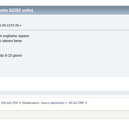
tto 52292 volte)
-09 13:57:25 »
rni vogliamo sapere
o stanno bene
to 9-10 giorni
(NCaS) PbF 6
(Moderatore:
marco piemonte
) »
NCAS PBF 6