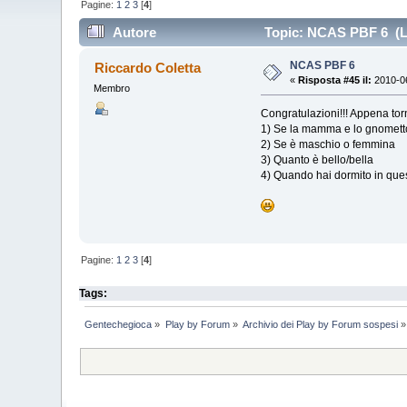
Pagine:
1
2
3
[
4
]
Autore
Topic: NCAS PBF 6 (Le
NCAS PBF 6
Riccardo Coletta
«
Risposta #45 il:
2010-06
Membro
Congratulazioni!!! Appena to
1) Se la mamma e lo gnomett
2) Se è maschio o femmina
3) Quanto è bello/bella
4) Quando hai dormito in ques
Pagine:
1
2
3
[
4
]
Tags:
Gentechegioca
»
Play by Forum
»
Archivio dei Play by Forum sospesi
»