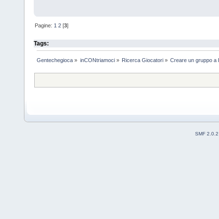
Pagine:
1
2
[
3
]
Tags:
Gentechegioca
»
inCONtriamoci
»
Ricerca Giocatori
»
Creare un gruppo a
SMF 2.0.2