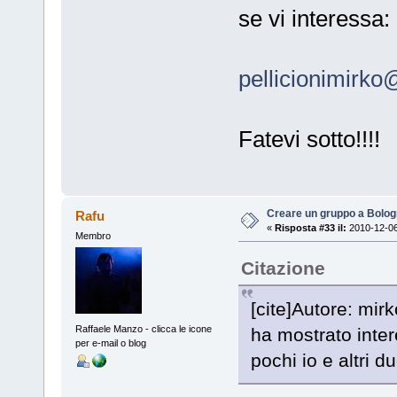
se vi interessa:
pellicionimirko@
Fatevi sotto!!!!
Creare un gruppo a Bolo
Rafu
«
Risposta #33 il:
2010-12-06
Membro
Citazione
[cite]Autore: mir
Raffaele Manzo - clicca le icone
ha mostrato inte
per e-mail o blog
pochi io e altri 