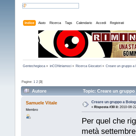
Indice
Aiuto
Ricerca
Tags
Calendario
Accedi
Registrati
Gentechegioca
»
inCONtriamoci
»
Ricerca Giocatori
»
Creare un gruppo a
Pagine:
1
2
[
3
]
Autore
Topic: Creare un gruppo 
Creare un gruppo a Bolo
Samuele Vitale
«
Risposta #30 il:
2010-08-22
Membro
Per quel che rig
metà settembre