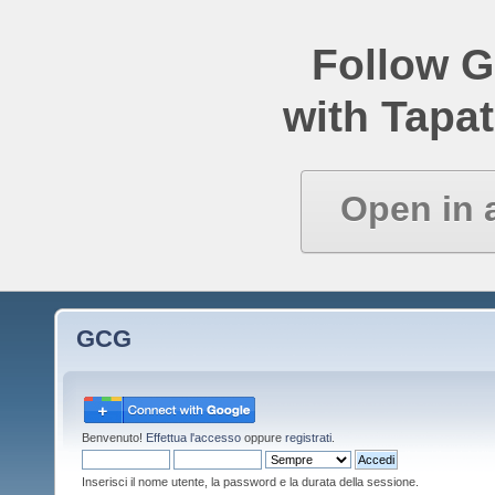
Follow 
with Tapat
Open in 
GCG
Benvenuto!
Effettua l'accesso
oppure
registrati
.
Inserisci il nome utente, la password e la durata della sessione.