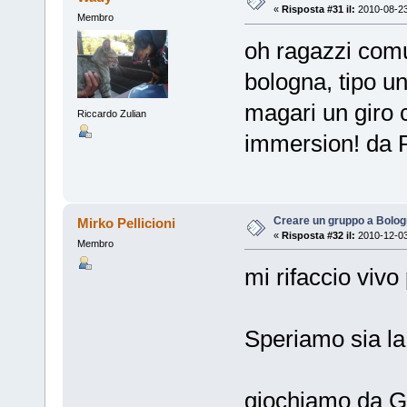
«
Risposta #31 il:
2010-08-23
Membro
oh ragazzi comu
bologna, tipo u
magari un giro c
Riccardo Zulian
immersion! da P
Creare un gruppo a Bolo
Mirko Pellicioni
«
Risposta #32 il:
2010-12-03
Membro
mi rifaccio viv
Speriamo sia la
giochiamo da G