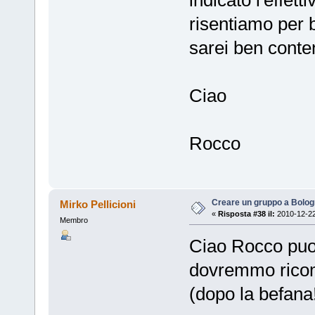
risentiamo per 
sarei ben conten
Ciao
Rocco
Creare un gruppo a Bolo
Mirko Pellicioni
«
Risposta #38 il:
2010-12-22
Membro
Ciao Rocco puoi
dovremmo ricomi
(dopo la befana