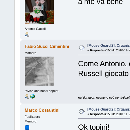
a me va bene
Antonio Caciolli
[Mouse Guard 2]: Organiz
Fabio Succi Cimentini
«
Risposta #158 il:
2010-11-2
Membro
Come Antonio, 
Russell giocato
l'ovino che non ti aspetti.
nel dungeon nessuno può sentirti bel
[Mouse Guard 2]: Organiz
Marco Costantini
«
Risposta #159 il:
2010-11-2
Facilitatore
Membro
Ok topini!