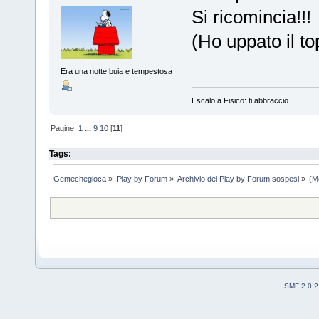
Si ricomincia!!!
(Ho uppato il to
Era una notte buia e tempestosa
Escalo a Fisico: ti abbraccio.
Pagine:
1
...
9
10
[
11
]
Tags:
Gentechegioca
»
Play by Forum
»
Archivio dei Play by Forum sospesi
»
(M
SMF 2.0.2