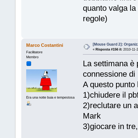
quanto valga la
regole)
[Mouse Guard 2]: Organiz
Marco Costantini
«
Risposta #156 il:
2010-11-2
Facilitatore
Membro
La settimana è 
connessione di 
A questo punto l
1)chiudere il pb
Era una notte buia e tempestosa
2)reclutare un a
Mark
3)giocare in tr