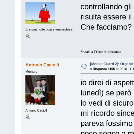
controllando gli
risulta essere il
Che facciamo?
Era una notte buia e tempestosa
Escalo a Fisico: ti abbraccio.
[Mouse Guard 2]: Organiz
Antonio Caciolli
«
Risposta #155 il:
2010-11-1
Membro
io direi di aspe
lunedì) se però
lo vedi di sicuro
mi ricordo sinc
Antonio Caciolli
pareva fossimo 
poco senso a m