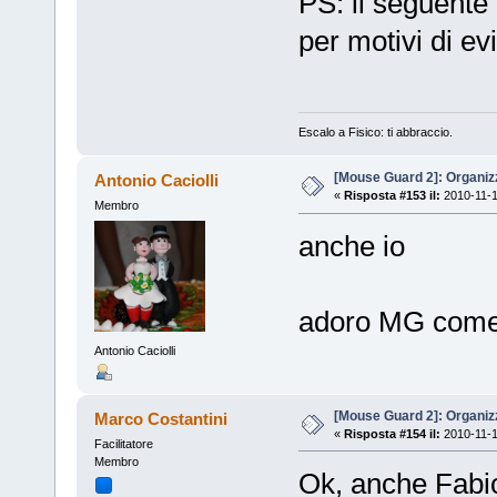
PS: il seguente
per motivi di e
Escalo a Fisico: ti abbraccio.
[Mouse Guard 2]: Organiz
Antonio Caciolli
«
Risposta #153 il:
2010-11-1
Membro
anche io
adoro MG come
Antonio Caciolli
[Mouse Guard 2]: Organiz
Marco Costantini
«
Risposta #154 il:
2010-11-1
Facilitatore
Membro
Ok, anche Fabio 