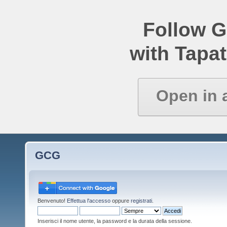
Follow 
with Tapat
Open in 
GCG
Benvenuto!
Effettua l'accesso
oppure
registrati
.
Inserisci il nome utente, la password e la durata della sessione.