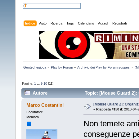
Indice
Aiuto
Ricerca
Tags
Calendario
Accedi
Registrati
Gentechegioca
»
Play by Forum
»
Archivio dei Play by Forum sospesi
»
(M
Pagine:
1
...
9
10
[
11
]
Autore
Topic: [Mouse Guard 2]: 
[Mouse Guard 2]: Organiz
Marco Costantini
«
Risposta #150 il:
2010-04-2
Facilitatore
Membro
Non temete amic
conseguenze per 