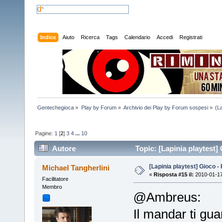
Indice
Aiuto
Ricerca
Tags
Calendario
Accedi
Registrati
Gentechegioca
»
Play by Forum
»
Archivio dei Play by Forum sospesi
»
(L
Pagine:
1
[
2
]
3
4
...
10
Autore
Topic: [Lapinia playtest]
[Lapinia playtest] Gioco -
Michael Tangherlini
«
Risposta #15 il:
2010-01-17
Facilitatore
Membro
@Ambreus:
Il mandar ti gu