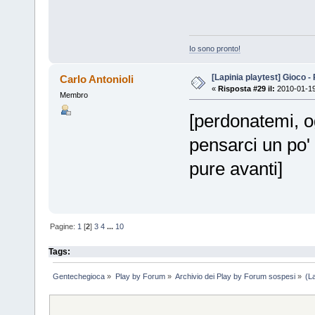
Io sono pronto!
[Lapinia playtest] Gioco -
Carlo Antonioli
«
Risposta #29 il:
2010-01-19
Membro
[perdonatemi, o
pensarci un po' 
pure avanti]
Pagine:
1
[
2
]
3
4
...
10
Tags:
Gentechegioca
»
Play by Forum
»
Archivio dei Play by Forum sospesi
»
(L