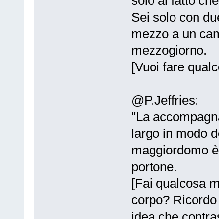
solo al fatto che
Sei solo con due
mezzo a un camp
mezzogiorno.
[Vuoi fare qual
@P.Jeffries:
"La accompagnam
largo in modo de
maggiordomo è u
portone.
[Fai qualcosa me
corpo? Ricordo 
idea che contra