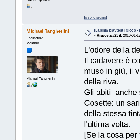
Io sono pronto!
[Lapinia playtest] Gioco -
Michael Tangherlini
«
Risposta #21 il:
2010-01-17
Facilitatore
Membro
L'odore della d
Il cadavere è c
muso in giù, il 
Michael Tangherlini
della riva.
Gli abiti, anche
Cosette: un sari
della stessa tinta
l'ultima volta.
[Se la cosa per 