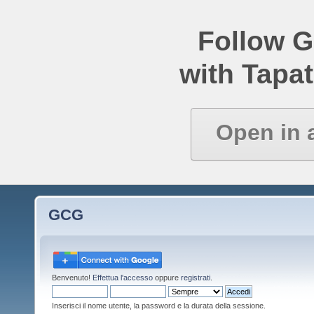
Follow 
with Tapat
Open in 
GCG
Benvenuto!
Effettua l'accesso
oppure
registrati
.
Inserisci il nome utente, la password e la durata della sessione.