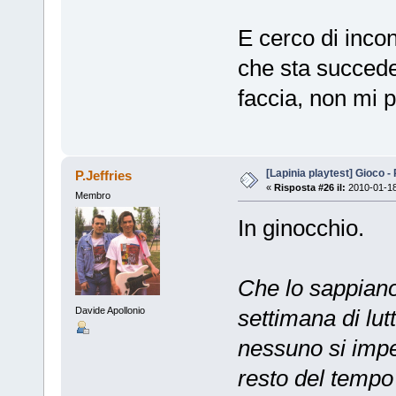
E cerco di incon
che sta succede
faccia, non mi p
[Lapinia playtest] Gioco -
P.Jeffries
«
Risposta #26 il:
2010-01-18
Membro
In ginocchio.
Che lo sappiano 
settimana di lu
Davide Apollonio
nessuno si impeg
resto del tempo