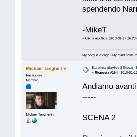
spendendo Narr
-MikeT
«
Ultima modifica: 2010-01-17 16:23
My body is a cage / My mind holds th
[Lapinia playtest] Gioco -
Michael Tangherlini
«
Risposta #19 il:
2010-01-17
Facilitatore
Membro
Andiamo avanti c
-----
Michael Tangherlini
SCENA 2