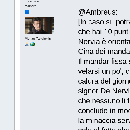
Facilitatore
Membro
@Ambreus:
[In caso sì, pot
che hai 10 punti
Michael Tangherlini
Nervia è orienta
Cina dei mandar
Il mandar fissa 
velarsi un po', 
calura del giorn
signor De Nervia
che nessuno li to
conclude in mod
la minaccia ser