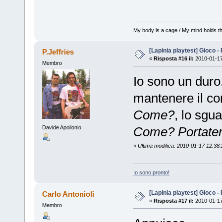
My body is a cage / My mind holds th
[Lapinia playtest] Gioco -
P.Jeffries
«
Risposta #16 il:
2010-01-17
Membro
Io sono un duro
mantenere il co
Come?
, lo sgua
Come? Portatemi 
Davide Apollonio
«
Ultima modifica: 2010-01-17 12:38:2
Io sono pronto!
[Lapinia playtest] Gioco -
Carlo Antonioli
«
Risposta #17 il:
2010-01-17
Membro