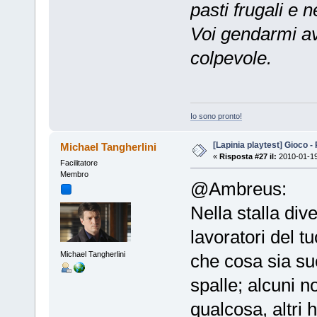
pasti frugali e n
Voi gendarmi av
colpevole.
Io sono pronto!
[Lapinia playtest] Gioco -
Michael Tangherlini
«
Risposta #27 il:
2010-01-19
Facilitatore
Membro
@Ambreus:
Nella stalla diver
lavoratori del t
Michael Tangherlini
che cosa sia suc
spalle; alcuni 
qualcosa, altri 