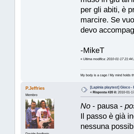
per gli abiti, è
marcire. Se vuo
devo accompagn
-MikeT
«
Ultima modifica: 2010-01-17 21:44
My body is a cage / My mind holds th
[Lapinia playtest] Gioco -
P.Jeffries
«
Risposta #20 il:
2010-01-17
Membro
No
- pausa -
po
Il passo è già 
nessuna possibil
Davide Apollonio