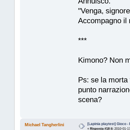
Annuisco.
"Venga, signore,
Accompagno il 
***
Kimono? Non mi 
Ps: se la morta
punto narrazion
scena?
[Lapinia playtest] Gioco -
Michael Tangherlini
«
Risposta #18 il:
2010-01-17