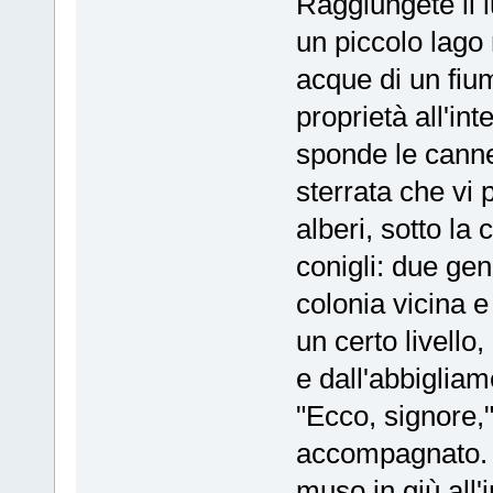
Raggiungete il l
un piccolo lago 
acque di un fium
proprietà all'in
sponde le canne 
sterrata che vi
alberi, sotto la
conigli: due ge
colonia vicina 
un certo livello
e dall'abbigliam
"Ecco, signore,"
accompagnato. "I
muso in giù all'