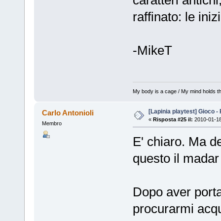
caratteri antich
raffinato: le ini
-MikeT
My body is a cage / My mind holds th
[Lapinia playtest] Gioco -
Carlo Antonioli
«
Risposta #25 il:
2010-01-18
Membro
E' chiaro. Ma d
questo il madar
Dopo aver portat
procurarmi acq