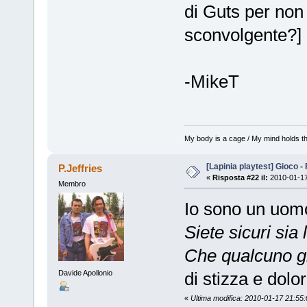
di Guts per non
sconvolgente?]
-MikeT
My body is a cage / My mind holds th
[Lapinia playtest] Gioco -
P.Jeffries
«
Risposta #22 il:
2010-01-17
Membro
Io sono un uomo
Siete sicuri sia 
Che qualcuno gir
di stizza e dolor
Davide Apollonio
«
Ultima modifica: 2010-01-17 21:55:0