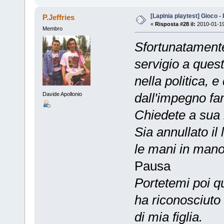
[Lapinia playtest] Gioco -
P.Jeffries
«
Risposta #28 il:
2010-01-19
Membro
Sfortunatamente
servigio a ques
nella politica, 
dall'impegno fa
Davide Apollonio
Chiedete a sua 
Sia annullato il
le mani in mano:
Pausa
Portetemi poi q
ha riconosciuto
di mia figlia.