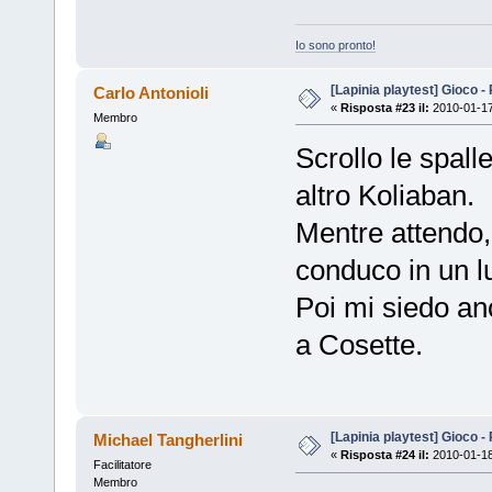
Io sono pronto!
[Lapinia playtest] Gioco -
Carlo Antonioli
«
Risposta #23 il:
2010-01-17
Membro
Scrollo le spall
altro Koliaban.
Mentre attendo, 
conduco in un l
Poi mi siedo an
a Cosette.
[Lapinia playtest] Gioco -
Michael Tangherlini
«
Risposta #24 il:
2010-01-18
Facilitatore
Membro