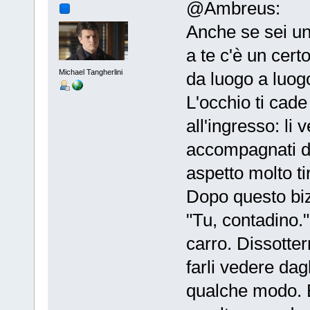
@Ambreus:
Anche se sei un 
a te c'è un cer
Michael Tangherlini
da luogo a luog
L'occhio ti cade
all'ingresso: li
accompagnati da
aspetto molto ti
Dopo questo biz
"Tu, contadino."
carro. Dissotterr
farli vedere dagl
qualche modo. E'