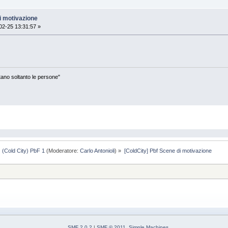
i motivazione
2-25 13:31:57 »
ontano soltanto le persone"
(Cold City) PbF 1
(Moderatore:
Carlo Antonioli
) »
[ColdCity] Pbf Scene di motivazione
SMF 2.0.2
|
SMF © 2011
,
Simple Machines