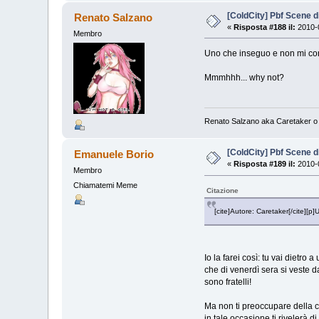
[ColdCity] Pbf Scene d
Renato Salzano
«
Risposta #188 il:
2010-0
Membro
Uno che inseguo e non mi cons
Mmmhhh... why not?
Renato Salzano aka Caretaker o
[ColdCity] Pbf Scene d
Emanuele Borio
«
Risposta #189 il:
2010-0
Membro
Chiamatemi Meme
Citazione
[cite]Autore: Caretaker[/cite][
Io la farei così: tu vai dietro 
che di venerdì sera si veste da
sono fratelli!
Ma non ti preoccupare della co
in tale occasione ti rivelerà 