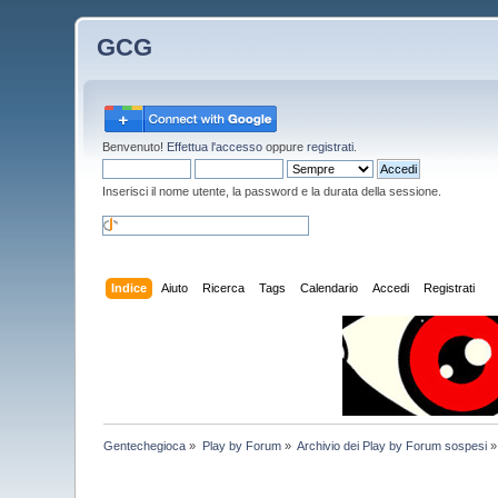
GCG
Benvenuto!
Effettua l'accesso
oppure
registrati
.
Inserisci il nome utente, la password e la durata della sessione.
Indice
Aiuto
Ricerca
Tags
Calendario
Accedi
Registrati
Gentechegioca
»
Play by Forum
»
Archivio dei Play by Forum sospesi
»