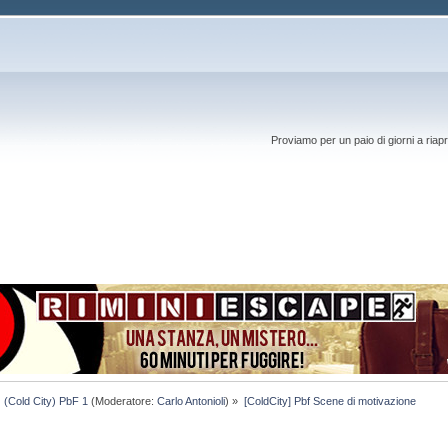
Proviamo per un paio di giorni a riapr
(Cold City) PbF 1
(Moderatore:
Carlo Antonioli
) »
[ColdCity] Pbf Scene di motivazione