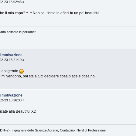
2-23 15:02:43 »
 il mio capo? ^_^ Non so...forse in effetti fa un po' beautiful...
ontano soltanto le persone"
i motivazione
2-23 18:21:10 »
e esagerato
mi vengono, poi sta a tutti decidere cosa piace e cosa no.
i motivazione
2-23 18:26:38 »
cate alla Beautiful XD
DN=2 - Ingegnere delle Scienze Agrarie, Contadino, Nerd di Professione.