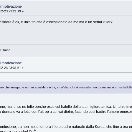
i motivazione
2-23 23:21:19 »
idera è ok, e un'altro che è ossessionato da me ma è un serial killer?
 Hitman
i motivazione
2-23 23:31:51 »
p]Uno che inseguo e non mi considera è ok, e un'altro che è ossessionato da me ma è un serial kil
a uno, ma lui se ne fotte perchè esce col fratello della tua migliore amica. Un altro inv
 donna e va a letto con l'altrop a cui vai dietro, facendo così tradire l'amore omosess
nfusione, tra non molto tornerà il loro padre naturale dalla Korea, che fino a ora e
di essere tuo padre! Ò_Ò