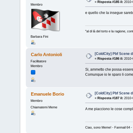
«
Risposta #185 il:
2010-0
Membro
e quello che la insegue sarebbe
"al di là del torto e la ragione, c
Barbara Fini
[ColdCity] Pbf Scene d
Carlo Antonioli
«
Risposta #186 il:
2010-0
Facilitatore
Membro
Si, ammetto che possa esser
Comunque io le sparo li come 
[ColdCity] Pbf Scene d
Emanuele Borio
«
Risposta #187 il:
2010-0
Membro
Chiamatemi Meme
A me piacciono le cose compli
Ciao, sono Meme! - Fanmail 64 - 