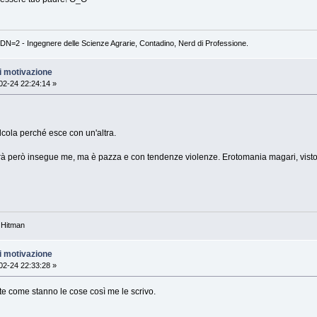
DN=2 - Ingegnere delle Scienze Agrarie, Contadino, Nerd di Professione.
i motivazione
2-24 22:24:14 »
cola perché esce con un'altra.
ltrà però insegue me, ma è pazza e con tendenze violenze. Erotomania magari, vis
 Hitman
i motivazione
2-24 22:33:28 »
te come stanno le cose così me le scrivo.