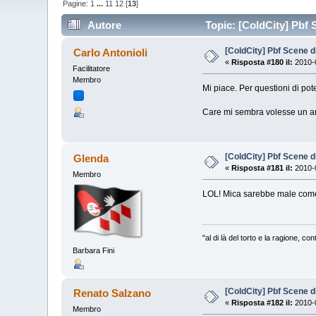
Pagine:
1
...
11
12
[
13
]
Autore
Topic: [ColdCity] Pbf 
[ColdCity] Pbf Scene d
Carlo Antonioli
«
Risposta #180 il:
2010-0
Facilitatore
Membro
Mi piace. Per questioni di p
Care mi sembra volesse un am
[ColdCity] Pbf Scene d
Glenda
«
Risposta #181 il:
2010-0
Membro
LOL! Mica sarebbe male come 
"al di là del torto e la ragione, c
Barbara Fini
[ColdCity] Pbf Scene d
Renato Salzano
«
Risposta #182 il:
2010-0
Membro