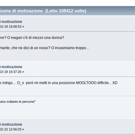
Scene di motivazione (Letto 108412 volte)
i motivazione
2-19 19:08:53 »
otere? O magari c'è di mezzo una donna?
ante, che ne dici di un russo? O incasiniamo troppo...
i motivazione
2-19 19:37:26 »
intrigo.... O_o però mi metti in una posizione MOOLTOOO difficile... XD
ontano soltanto le persone"
i motivazione
2-22 12:56:03 »