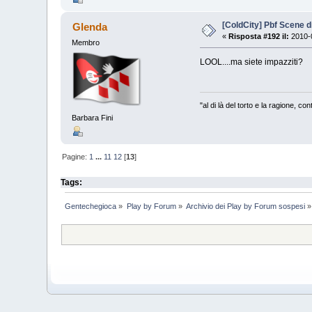
[ColdCity] Pbf Scene d
Glenda
«
Risposta #192 il:
2010-0
Membro
LOOL....ma siete impazziti?
"al di là del torto e la ragione, c
Barbara Fini
Pagine:
1
...
11
12
[
13
]
Tags:
Gentechegioca
»
Play by Forum
»
Archivio dei Play by Forum sospesi
»