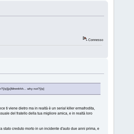
Connesso
ler?[/p][p]Mmmhhh... why not?[/p]
ece ti viene dietro ma in realtà è un serial killer ermafrodita,
uale del fratello della tua migliore amica, e in realtà loro
ra stato creduto morto in un incidente d'auto due anni prima, e