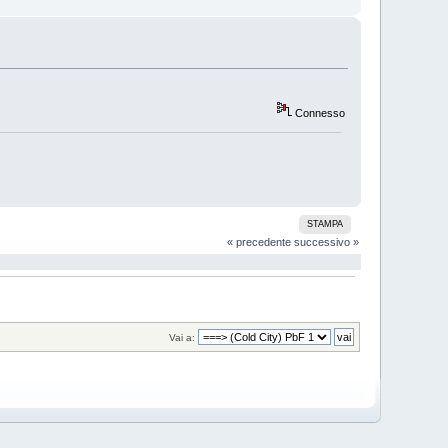
Connesso
STAMPA
« precedente
successivo »
Vai a: