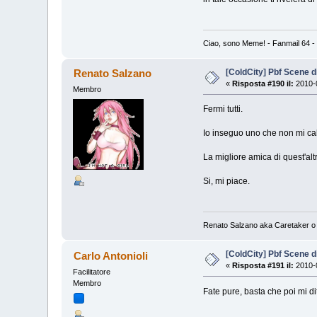
Ciao, sono Meme! - Fanmail 64 - 
[ColdCity] Pbf Scene d
Renato Salzano
«
Risposta #190 il:
2010-0
Membro
Fermi tutti.
Io inseguo uno che non mi cal
La migliore amica di quest'a
Si, mi piace.
Renato Salzano aka Caretaker o
[ColdCity] Pbf Scene d
Carlo Antonioli
«
Risposta #191 il:
2010-0
Facilitatore
Membro
Fate pure, basta che poi mi di