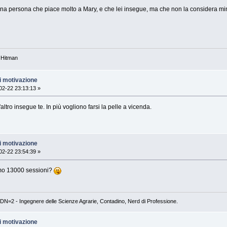
una persona che piace molto a Mary, e che lei insegue, ma che non la considera m
 Hitman
i motivazione
2-22 23:13:13 »
altro insegue te. In più vogliono farsi la pelle a vicenda.
i motivazione
2-22 23:54:39 »
mo 13000 sessioni?
DN=2 - Ingegnere delle Scienze Agrarie, Contadino, Nerd di Professione.
i motivazione