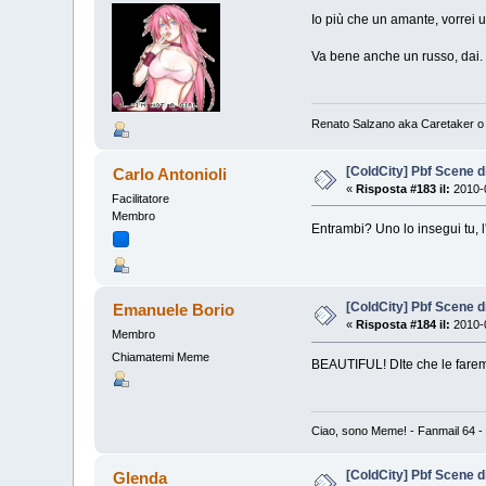
Io più che un amante, vorrei 
Va bene anche un russo, dai.
Renato Salzano aka Caretaker o
[ColdCity] Pbf Scene d
Carlo Antonioli
«
Risposta #183 il:
2010-0
Facilitatore
Membro
Entrambi? Uno lo insegui tu, l'
[ColdCity] Pbf Scene d
Emanuele Borio
«
Risposta #184 il:
2010-0
Membro
Chiamatemi Meme
BEAUTIFUL! DIte che le fare
Ciao, sono Meme! - Fanmail 64 - 
[ColdCity] Pbf Scene d
Glenda