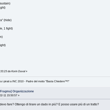
 sustain)
ight)
a" (hide)
e, 1 fight)
n)
ight)
:33:23 da Korin Duval
»
 tra i pirati a INC 2010 - Padre del motto "Basta Chiedere™!"
 Fragma] Organizzazione
2-11 15:50:57 »
 devo fare? Ottengo di tirare un dado in più? E posso usare più di un tratto?