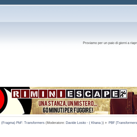
Proviamo per un paio di giorni a riapr
(Fragma) PbF: Transformers
(Moderatore:
Davide Losito - ( Khana )
) »
PBF [Transformers