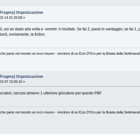
 Fragma] Organizzazione
2-14 01:20:08 »
Sì, usi un dado alla volta e -sommi- il risultato. Se fai 2, passi in vantaggio; se fai 1
luirà, ovviamente, la fiction.
ualche parte nel mondo un orco muore - vincitore di un Ezio D'Oro per la Boiata della Settiman
 Fragma] Organizzazione
3-07 15:05:10 »
catori, cercasi almeno 1 ulteriore giocatore per questo PBF.
ualche parte nel mondo un orco muore - vincitore di un Ezio D'Oro per la Boiata della Settiman