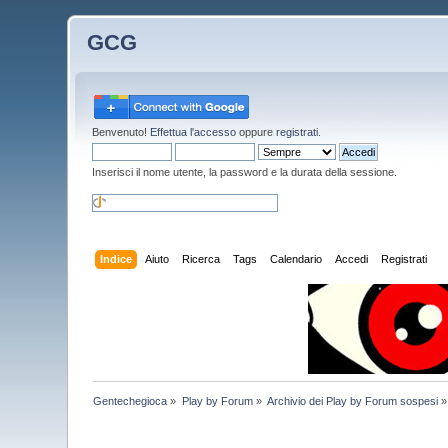
GCG
Benvenuto!
Effettua l'accesso
oppure
registrati
.
Inserisci il nome utente, la password e la durata della sessione.
Indice
Aiuto
Ricerca
Tags
Calendario
Accedi
Registrati
Gentechegioca
»
Play by Forum
»
Archivio dei Play by Forum sospesi
»