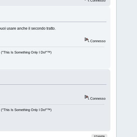
Connesso
, puoi usare anche il secondo tratto.
Connesso
a! ("This Is Something Only I Do!"™)
Connesso
a! ("This Is Something Only I Do!"™)
STAMPA