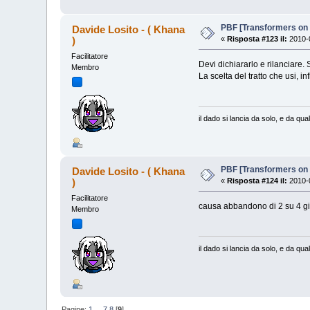
PBF [Transformers on
Davide Losito - ( Khana
)
«
Risposta #123 il:
2010-0
Facilitatore
Devi dichiararlo e rilanciare. 
Membro
La scelta del tratto che usi, inf
il dado si lancia da solo, e da q
PBF [Transformers on
Davide Losito - ( Khana
)
«
Risposta #124 il:
2010-0
Facilitatore
causa abbandono di 2 su 4 gio
Membro
il dado si lancia da solo, e da q
Pagine:
1
...
7
8
[
9
]