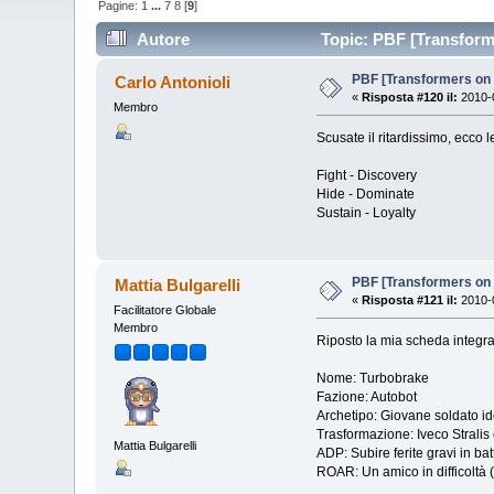
Pagine:
1
...
7
8
[
9
]
Autore
Topic: PBF [Transform
PBF [Transformers on
Carlo Antonioli
«
Risposta #120 il:
2010-0
Membro
Scusate il ritardissimo, ecco 
Fight - Discovery
Hide - Dominate
Sustain - Loyalty
PBF [Transformers on
Mattia Bulgarelli
«
Risposta #121 il:
2010-0
Facilitatore Globale
Membro
Riposto la mia scheda integr
Nome: Turbobrake
Fazione: Autobot
Archetipo: Giovane soldato idea
Trasformazione: Iveco Strali
Mattia Bulgarelli
ADP: Subire ferite gravi in bat
ROAR: Un amico in difficoltà (