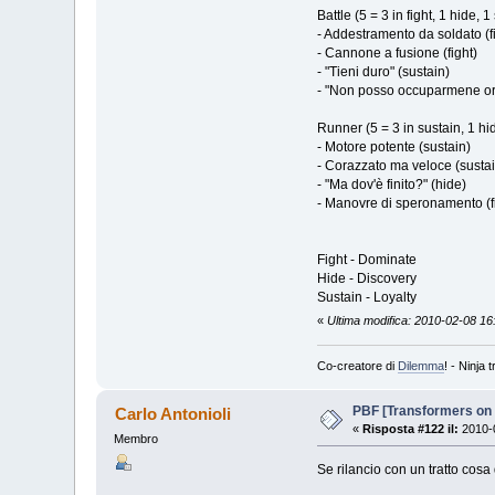
Battle (5 = 3 in fight, 1 hide, 1
- Addestramento da soldato (f
- Cannone a fusione (fight)
- "Tieni duro" (sustain)
- "Non posso occuparmene or
Runner (5 = 3 in sustain, 1 hid
- Motore potente (sustain)
- Corazzato ma veloce (sustai
- "Ma dov'è finito?" (hide)
- Manovre di speronamento (f
Fight - Dominate
Hide - Discovery
Sustain - Loyalty
«
Ultima modifica: 2010-02-08 16
Co-creatore di
Dilemma
! - Ninja
PBF [Transformers on
Carlo Antonioli
«
Risposta #122 il:
2010-0
Membro
Se rilancio con un tratto cosa