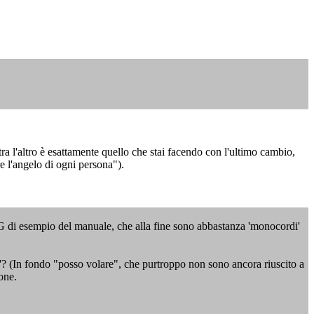
ra l'altro è esattamente quello che stai facendo con l'ultimo cambio,
re l'angelo di ogni persona").
 PG di esempio del manuale, che alla fine sono abbastanza 'monocordi'
le'? (In fondo "posso volare", che purtroppo non sono ancora riuscito a
one.