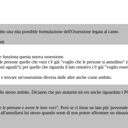
itto una mia possibile formulazione dell'Ossessione legata al canto.
nti
me funziona questa nuova ossessione.
le persone quello che vuoi c'è già "voglio che le persone si annullino" (t
ioni uguali?); per quello che riguarda il lato emotivo c'è già "voglio esse
 e trovare un'ossessione diversa dalle altre anche come ambito.
 dello stesso ambito. Diciamo che per aiutarmi mi ero anche riguardato i
 le persone e avere le loro voci". Però se ci fosse un lato più 'persona
 all'annullarsi lui stesso quando sente di non potere affrontare un situazi