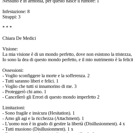
Nessuno è in armonia, per questo nasce il rumore: 1
Infestazione: 8
Strappi: 3
* * *
Chiara De Medici
Visione:
La mia visione è di un mondo perfetto, dove non esistono la tristezza, il
Io sono la dea di questo mondo perfetto, e il mio nutrimento è la felic
Ossessioni:
- Voglio sconfiggere la morte e la sofferenza. 2
- Tutti saranno liberi e felici. 1
- Voglio che tutti si innamorino di me. 3
- Proteggerò chi amo. 1
- Cancellerò gli Errori di questo mondo imperfetto 2
Limitazioni:
- Sono fragile e insicura (Hesitation). 1
- Amo gli agi e la ricchezza (Attachment). 1
- L'uomo non è in grado di gestire la libertà (Disillusionment). 4 x
- Tutti muoiono (Disillusionment). 1 x