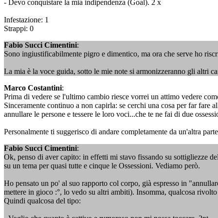
- Devo conquistare la mia indipendenza (Goal). 2 x
Infestazione: 1
Strappi: 0
Fabio Succi Cimentini
:
Sono ingiustificabilmente pigro e dimentico, ma ora che serve ho riscr
La mia è la voce guida, sotto le mie note si armonizzeranno gli altri ca
Marco Costantini
:
Prima di vedere se l'ultimo cambio riesce vorrei un attimo vedere co
Sinceramente continuo a non capirla: se cerchi una cosa per far fare al
annullare le persone e tessere le loro voci...che te ne fai di due ossess
Personalmente ti suggerisco di andare completamente da un'altra parte
Fabio Succi Cimentini
:
Ok, penso di aver capito: in effetti mi stavo fissando su sottigliezze
su un tema per quasi tutte e cinque le Ossessioni. Vediamo però.
Ho pensato un po' al suo rapporto col corpo, già espresso in "annullare
mettere in gioco :°, lo vedo su altri ambiti). Insomma, qualcosa rivolto
Quindi qualcosa del tipo: