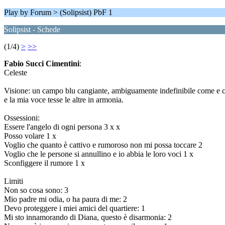
Play by Forum > (Solipsist) PbF 1
Solipsist - Schede
(1/4)
>
>>
Fabio Succi Cimentini
:
Celeste
Visione: un campo blu cangiante, ambiguamente indefinibile come e cie
e la mia voce tesse le altre in armonia.
Ossessioni:
Essere l'angelo di ogni persona 3 x x
Posso volare 1 x
Voglio che quanto è cattivo e rumoroso non mi possa toccare 2
Voglio che le persone si annullino e io abbia le loro voci 1 x
Sconfiggere il rumore 1 x
Limiti
Non so cosa sono: 3
Mio padre mi odia, o ha paura di me: 2
Devo proteggere i miei amici del quartiere: 1
Mi sto innamorando di Diana, questo è disarmonia: 2