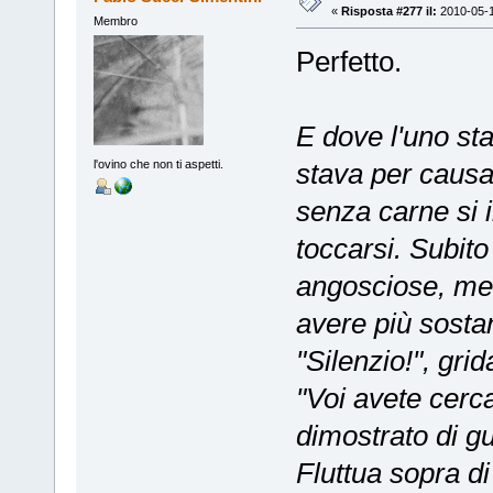
«
Risposta #277 il:
2010-05-1
Membro
Perfetto.
E dove l'uno sta
stava per causa
l'ovino che non ti aspetti.
senza carne si 
toccarsi. Subito
angosciose, men
avere più sosta
"Silenzio!", gri
"Voi avete cerc
dimostrato di gu
Fluttua sopra di