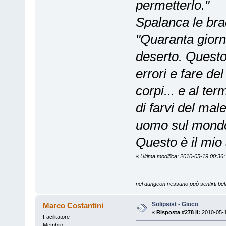
permetterlo."
Spalanca le bra
"Quaranta giorn
deserto. Questo
errori e fare de
corpi... e al te
di farvi del ma
uomo sul mondo 
Questo è il mio
«
Ultima modifica: 2010-05-19 00:36:
nel dungeon nessuno può sentirti bel
Solipsist - Gioco
Marco Costantini
«
Risposta #278 il:
2010-05-1
Facilitatore
Membro