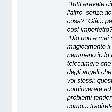
"Tutti eravate c
l'altro, senza a
cosa?" Già... pe
così imperfetto
"Dio non è mai 
magicamente il
nemmeno io lo f
telecamere che
degli angeli ch
voi stessi: que
comincerete ad ai
problemi tenden
uomo... tradiret