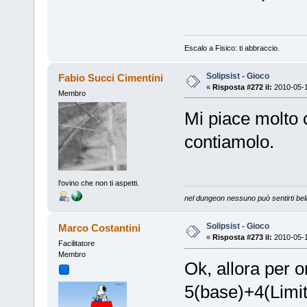
Escalo a Fisico: ti abbraccio.
Solipsist - Gioco
Fabio Succi Cimentini
«
Risposta #272 il:
2010-05-1
Membro
Mi piace molto 
contiamolo.
l'ovino che non ti aspetti.
nel dungeon nessuno può sentirti bel
Solipsist - Gioco
Marco Costantini
«
Risposta #273 il:
2010-05-1
Facilitatore
Membro
Ok, allora per o
5(base)+4(Limit