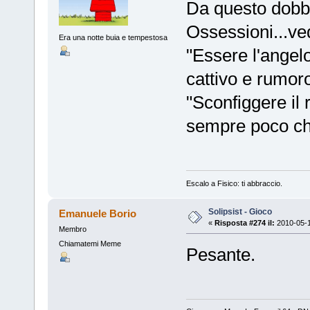
Da questo dobbi
Ossessioni...v
Era una notte buia e tempestosa
"Essere l'angel
cattivo e rumor
"Sconfiggere il
sempre poco chi
Escalo a Fisico: ti abbraccio.
Solipsist - Gioco
Emanuele Borio
«
Risposta #274 il:
2010-05-1
Membro
Chiamatemi Meme
Pesante.