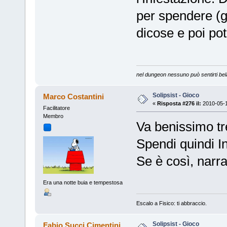
per spendere (g
dicose e poi pot
nel dungeon nessuno può sentirti bel
Solipsist - Gioco
Marco Costantini
«
Risposta #276 il:
2010-05-1
Facilitatore
Membro
Va benissimo tr
Spendi quindi In
Se è così, narra
Era una notte buia e tempestosa
Escalo a Fisico: ti abbraccio.
Solipsist - Gioco
Fabio Succi Cimentini