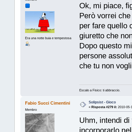
Ok, mi piace, fi
Però vorrei che 
per fare quello c
giuretto che non
Era una notte buia e tempestosa
Dopo questo mi
persone assolu
che tu non vogl
Escalo a Fisico: ti abbraccio.
Solipsist - Gioco
Fabio Succi Cimentini
«
Risposta #279 il:
2010-05-1
Membro
Uhm, intendi di
incorporarlo nel