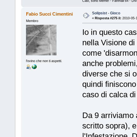
Ciao, sono Meme! - Fanmail 64 - DN=2
Solipsist - Gioco
Fabio Succi Cimentini
«
Risposta #275 il:
2010-05-1
Membro
Io in questo cas
nella Visione d
come 'disarmoni
anche problemi, 
l'ovino che non ti aspetti.
diverse che si
quindi finiscono
caso di calca di
Da 9 arriviamo 
scritto sopra),
l'Infestazione.