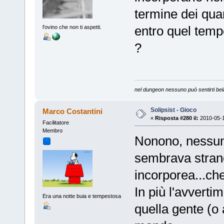
termine dei quar
entro quel temp
l'ovino che non ti aspetti.
?
nel dungeon nessuno può sentirti bel
Solipsist - Gioco
Marco Costantini
«
Risposta #280 il:
2010-05-1
Facilitatore
Membro
Nonono, nessun
sembrava strano
incorporea...ch
In più l'avverti
Era una notte buia e tempestosa
quella gente (o