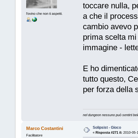
toccare nulla, p
a che il process
l'ovino che non ti aspetti.
cambio avevo pe
prima scelta mi 
immagine - let
E ho dimenticat
tutto questo, C
per forza della 
nel dungeon nessuno può sentirti bel
Solipsist - Gioco
Marco Costantini
«
Risposta #271 il:
2010-05-1
Facilitatore