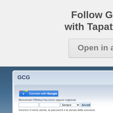
Follow 
with Tapat
Open in 
GCG
Benvenuto!
Effettua l'accesso
oppure
registrati
.
Inserisci il nome utente, la password e la durata della sessione.