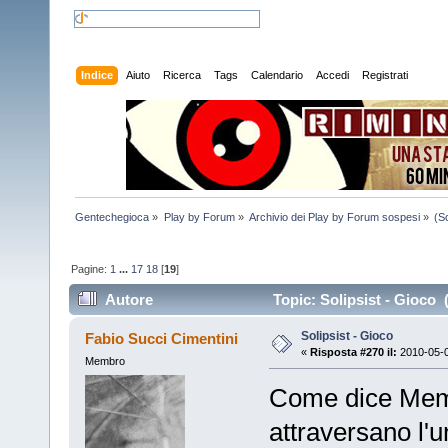
Indice
Aiuto
Ricerca
Tags
Calendario
Accedi
Registrati
Gentechegioca
»
Play by Forum
»
Archivio dei Play by Forum sospesi
»
(S
Pagine:
1
...
17
18
[
19
]
Autore
Topic: Solipsist - Gioco 
Solipsist - Gioco
Fabio Succi Cimentini
«
Risposta #270 il:
2010-05-0
Membro
Come dice Meme
attraversano l'u