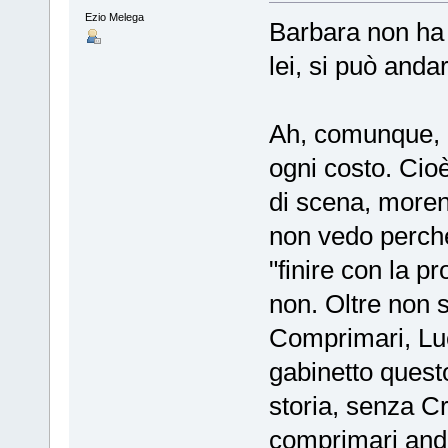
Ezio Melega
Barbara non ha 
lei, si può and
Ah, comunque, p
ogni costo. Cio
di scena, morend
non vedo perché 
"finire con la p
non. Oltre non s
Comprimari, Luc
gabinetto quest
storia, senza Cr
comprimari and