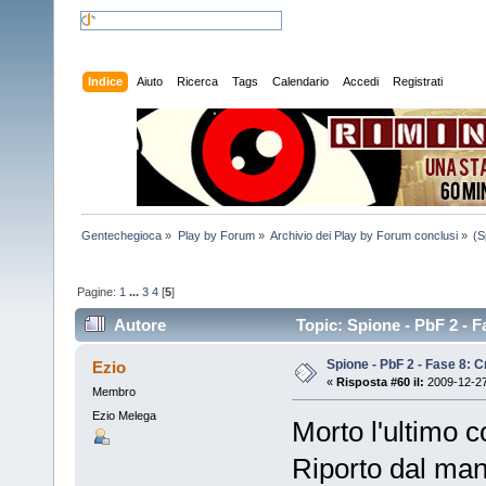
Indice
Aiuto
Ricerca
Tags
Calendario
Accedi
Registrati
Gentechegioca
»
Play by Forum
»
Archivio dei Play by Forum conclusi
»
(S
Pagine:
1
...
3
4
[
5
]
Autore
Topic: Spione - PbF 2 - Fa
Spione - PbF 2 - Fase 8: Cr
Ezio
«
Risposta #60 il:
2009-12-27
Membro
Ezio Melega
Morto l'ultimo 
Riporto dal man