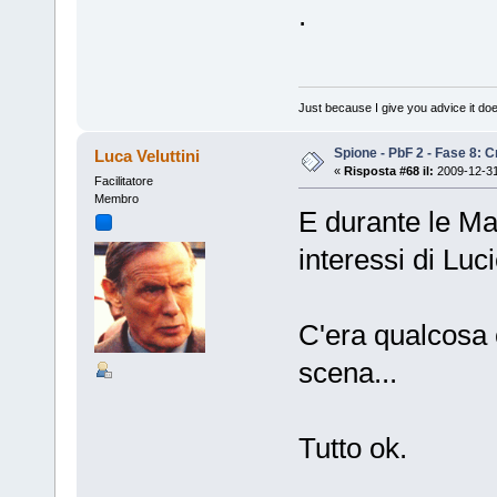
.
Just because I give you advice it doe
Spione - PbF 2 - Fase 8: Cr
Luca Veluttini
«
Risposta #68 il:
2009-12-31
Facilitatore
Membro
E durante le Ma
interessi di Luci
C'era qualcosa 
scena...
Tutto ok.