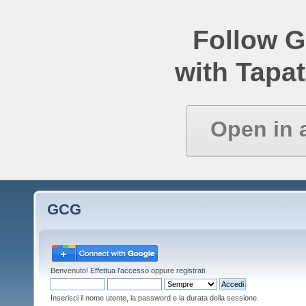
Follow 
with Tapat
Open in 
GCG
Benvenuto!
Effettua l'accesso
oppure
registrati
.
Inserisci il nome utente, la password e la durata della sessione.