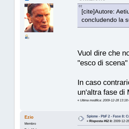
[cite]Autore: Aeti
concludendo la su
Vuol dire che n
"esco di scena
In caso contrari
un'altra fase di
«
Ultima modifica: 2009-12-28 13:18:4
Spione - PbF 2 - Fase 8: Cr
Ezio
«
Risposta #62 il:
2009-12-28
Membro