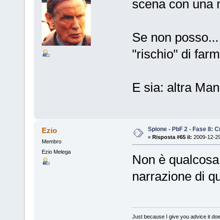
scena con una 
Se non posso... 
"rischio" di far
E sia: altra Man
Spione - PbF 2 - Fase 8: Cr
Ezio
«
Risposta #65 il:
2009-12-29
Membro
Ezio Melega
Non è qualcosa 
narrazione di q
Just because I give you advice it doe