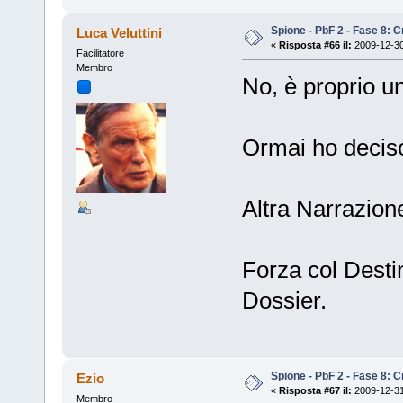
Spione - PbF 2 - Fase 8: Cr
Luca Veluttini
«
Risposta #66 il:
2009-12-30
Facilitatore
Membro
No, è proprio un
Ormai ho deciso
Altra Narrazione
Forza col Destin
Dossier.
Spione - PbF 2 - Fase 8: Cr
Ezio
«
Risposta #67 il:
2009-12-31
Membro