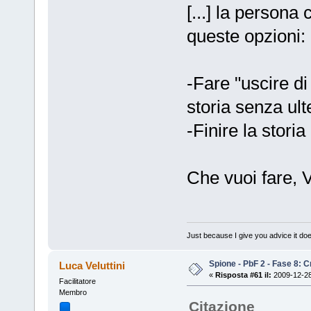
[...] la persona
queste opzioni:
-Fare "uscire d
storia senza ult
-Finire la stori
Che vuoi fare, 
Just because I give you advice it doe
Spione - PbF 2 - Fase 8: Cr
Luca Veluttini
«
Risposta #61 il:
2009-12-28
Facilitatore
Membro
Citazione