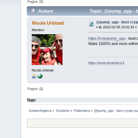
Pagine: [
1
]
Autore
Topic: @pump_upp - be
@pump_upp - best cryp
Nicola Urbinati
«
il:
2023-02-05 23:02:33 »
Membro
https://t.me/pump_upp
- best 
Make 1000% and more within
https://www.dreamlord.it
Nicola Urbinati
Pagine: [
1
]
Tags:
Gentechegioca
»
Gestione
»
Pattumiera
»
@pump_upp - best crypto pu