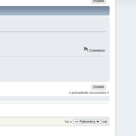
STAMPA
Connesso
STAMPA
« precedente
successivo »
Vai a: