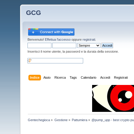
GCG
Benvenuto!
Effettua l'accesso
oppure
registrati
.
Inserisci il nome utente, la password e la durata della sessione.
Indice
Aiuto
Ricerca
Tags
Calendario
Accedi
Registrati
Gentechegioca
»
Gestione
»
Pattumiera
»
@pump_upp - best crypto pu