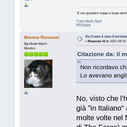
"E non guardare troppo a lungo dentro 
Trash Meets Steel
RPGshark
Re:Come è nato il termin
Moreno Roncucci
«
Risposta #2 il:
2021-09-03 
Big Model Watch
Membro
Citazione da: il m
Non ricordavo ch
Lo avevano angli
No, visto che l
già "in Italiano
molte volte nel 