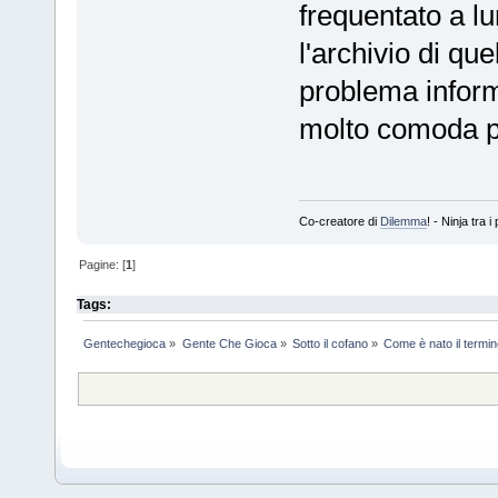
frequentato a l
l'archivio di que
problema inform
molto comoda pe
Co-creatore di
Dilemma
! - Ninja tra
Pagine: [
1
]
Tags:
Gentechegioca
»
Gente Che Gioca
»
Sotto il cofano
»
Come è nato il termi