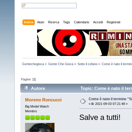
Indice
Aiuto
Ricerca
Tags
Calendario
Accedi
Registrati
Gentechegioca
»
Gente Che Gioca
»
Sotto il cofano
»
Come è nato il termi
Pagine: [
1
]
Autore
Topic: Come è nato il ter
Come è nato il termine "
Moreno Roncucci
«
il:
2021-09-03 07:21:48 »
Big Model Watch
Membro
Salve a tutti!