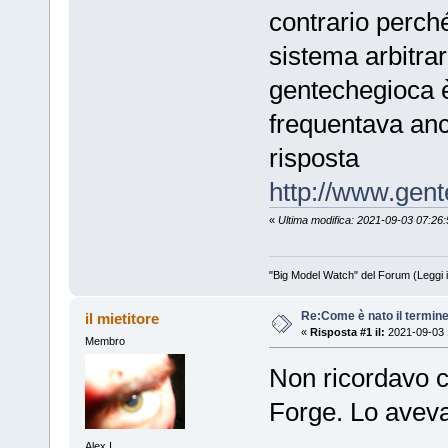
contrario perch
sistema arbitrar
gentechegioca è
frequentava anch
risposta
http://www.gen
«
Ultima modifica: 2021-09-03 07:2
"Big Model Watch" del Forum (Leggi 
Re:Come è nato il termin
il mietitore
«
Risposta #1 il:
2021-09-03 
Membro
Non ricordavo 
Forge. Lo aveva
Alex I.