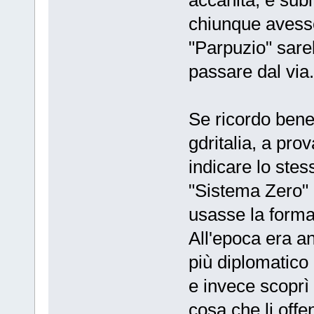
accanita, e subi
chiunque avesse
"Parpuzio" sare
passare dal via.
Se ricordo bene
gdritalia, a pro
indicare lo stes
"Sistema Zero" 
usasse la forma
All'epoca era a
più diplomatico 
e invece scoprì 
cosa che li offe