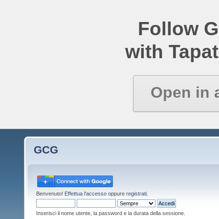
Follow 
with Tapat
Open in 
GCG
Benvenuto!
Effettua l'accesso
oppure
registrati
.
Inserisci il nome utente, la password e la durata della sessione.