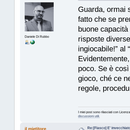
Guarda, ormai 
fatto che se pre
buone capacità 
risposte divers
Daniele Di Rubbo
ingiocabile!” al
Evidentemente, 
poco. Se è così 
gioco, ché ce ne
regole, procedu
I miei post sono rilasciati con Licenz
discussioni utili.
Re:[Fiasco] E' invecchiat
il mietitore