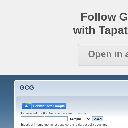
Follow 
with Tapat
Open in 
GCG
Benvenuto!
Effettua l'accesso
oppure
registrati
.
Inserisci il nome utente, la password e la durata della sessione.