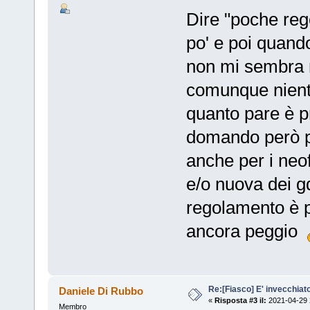
Dire "poche reg
po' e poi quando
non mi sembra 
comunque niente
quanto pare è pr
domando però p
anche per i neof
e/o nuova dei gdr
regolamento è 
ancora peggio
Re:[Fiasco] E' invecchiat
Daniele Di Rubbo
«
Risposta #3 il:
2021-04-29 
Membro