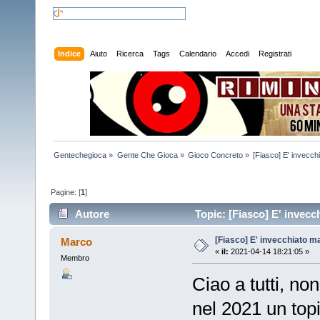
Indice
Aiuto
Ricerca
Tags
Calendario
Accedi
Registrati
Gentechegioca
»
Gente Che Gioca
»
Gioco Concreto
»
[Fiasco] E' invecch
Pagine: [
1
]
Autore
Topic: [Fiasco] E' invecc
[Fiasco] E' invecchiato m
Marco
«
il:
2021-04-14 18:21:05 »
Membro
Ciao a tutti, n
nel 2021 un top