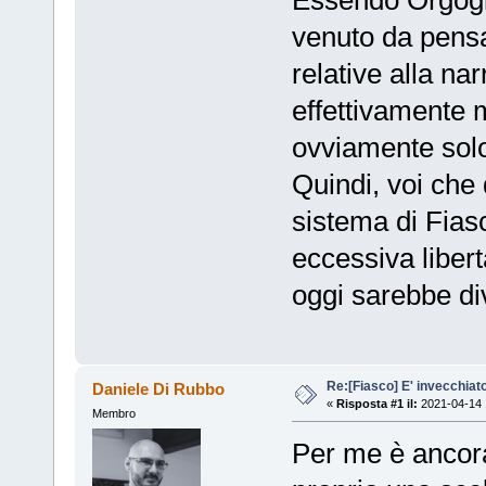
Essendo Orgogli
venuto da pensa
relative alla na
effettivamente m
ovviamente sol
Quindi, voi che 
sistema di Fias
eccessiva liber
oggi sarebbe di
Re:[Fiasco] E' invecchiat
Daniele Di Rubbo
«
Risposta #1 il:
2021-04-14 
Membro
Per me è ancora