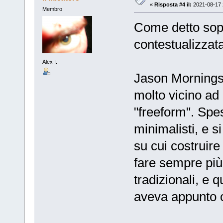
«
Risposta #4 il:
2021-08-17 
Membro
Come detto sop
contestualizzata
Alex I.
Jason Morningst
molto vicino a
"freeform". Spes
minimalisti, e si
su cui costruire
fare sempre più 
tradizionali, e 
aveva appunto o