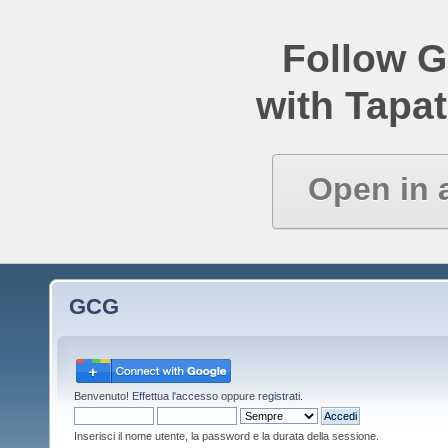
Follow 
with Tapat
Open in 
GCG
Benvenuto!
Effettua l'accesso
oppure
registrati
.
Inserisci il nome utente, la password e la durata della sessione.