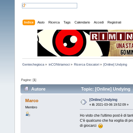
Indice
Aiuto
Ricerca
Tags
Calendario
Accedi
Registrati
Gentechegioca
»
inCONtriamoci
»
Ricerca Giocatori
»
[Online] Undying
Pagine: [
1
]
Autore
Topic: [Online] Undying (
[Online] Undying
Marco
«
il:
2021-03-06 19:52:09 »
Membro
Ho visto che l'ultimo post è di tan
C'è qualcuno che ha voglia di pr
di giocarci