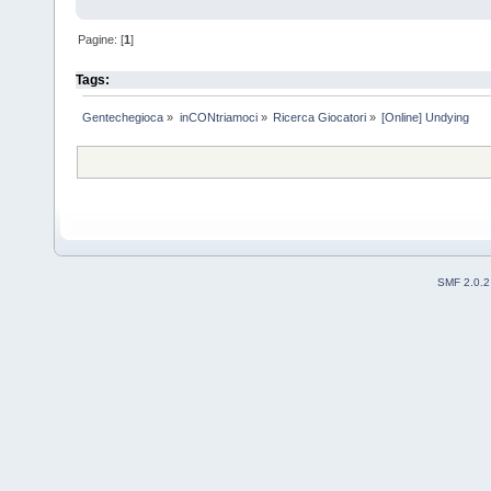
Pagine: [
1
]
Tags:
Gentechegioca
»
inCONtriamoci
»
Ricerca Giocatori
»
[Online] Undying
SMF 2.0.2