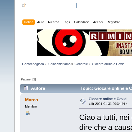
Indice
Aiuto
Ricerca
Tags
Calendario
Accedi
Registrati
Gentechegioca
»
Chiacchieriamo
»
Generale
»
Giocare online e Covid
Pagine: [
1
]
Autore
Topic: Giocare online e C
Giocare online e Covid
Marco
«
il:
2021-01-31 20:34:44 »
Membro
Ciao a tutti, ne
dire che a causa