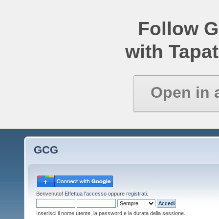
Follow 
with Tapat
Open in 
GCG
Benvenuto!
Effettua l'accesso
oppure
registrati
.
Inserisci il nome utente, la password e la durata della sessione.