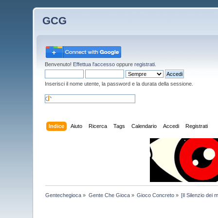
GCG
Benvenuto!
Effettua l'accesso
oppure
registrati
.
Inserisci il nome utente, la password e la durata della sessione.
Indice
Aiuto
Ricerca
Tags
Calendario
Accedi
Registrati
Gentechegioca
»
Gente Che Gioca
»
Gioco Concreto
»
[Il Silenzio dei