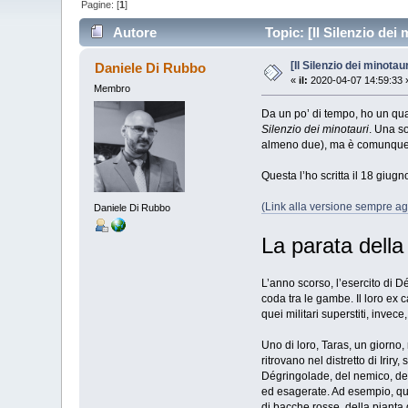
Pagine: [
1
]
Autore
Topic: [Il Silenzio dei
[Il Silenzio dei minota
Daniele Di Rubbo
«
il:
2020-04-07 14:59:33 
Membro
Da un po’ di tempo, ho un quad
Silenzio dei minotauri
. Una s
almeno due), ma è comunque q
Questa l’ho scritta il 18 giug
(Link alla versione sempre ag
Daniele Di Rubbo
La parata dell
L’anno scorso, l’esercito di Dé
coda tra le gambe. Il loro ex c
quei militari superstiti, inve
Uno di loro, Taras, un giorno,
ritrovano nel distretto di Irir
Dégringolade, del nemico, dei
ed esagerate. Ad esempio, quell
di bacche rosse, della pianta 