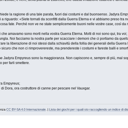
chiede la ragione di una tale parata, fuori dai costumi e dal buonsenso. Jadyra Emp
i a riguardo: «Siete tornati da sconfitti dalla Guerra Eterna e vi abbiamo preso tr
 cosa fate. Perché non ve ne state semplicemente buoni nelle vostre case, così da n
 che amavamo sono morti nella vostra Guerra Eterna. Molti di noi sono qui, tra voi;
ungla. Noi facciamo la nostra parte per scacciare i demoni che ci portiamo da quell
re la liberazione di noi stessi dalla schiavitù della follia dei generali della Guerra
icuro che non ci rimproverereste, ma prendereste i costumi e fareste balli e smorfi
 Jadyra Empyreus sono la maggioranza. Non capiscono e, sempre di più, mal soppor
per farli smettere.
yra Empyreus;
o di Dora, ora costruttore di canne per pescare nel Vauxgar.
cenza
CC BY-SA 4.0 Internazionale
. |
Lista dei giochi per i quali sto raccogliendo un indice di dis