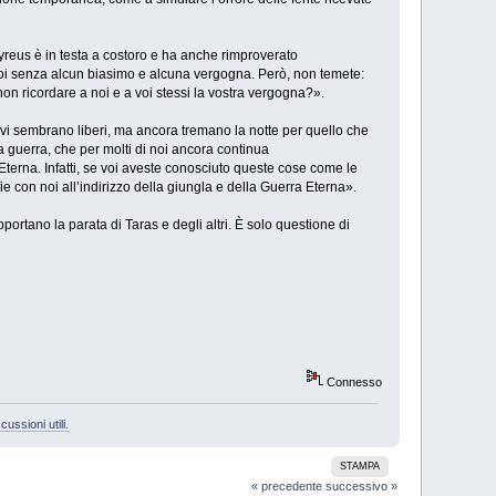
yreus è in testa a costoro e ha anche rimproverato
a noi senza alcun biasimo e alcuna vergogna. Però, non temete:
on ricordare a noi e a voi stessi la vostra vergogna?».
 vi sembrano liberi, ma ancora tremano la notte per quello che
a guerra, che per molti di noi ancora continua
 Eterna. Infatti, se voi aveste conosciuto queste cose come le
e con noi all’indirizzo della giungla e della Guerra Eterna».
tano la parata di Taras e degli altri. È solo questione di
Connesso
cussioni utili.
STAMPA
« precedente
successivo »