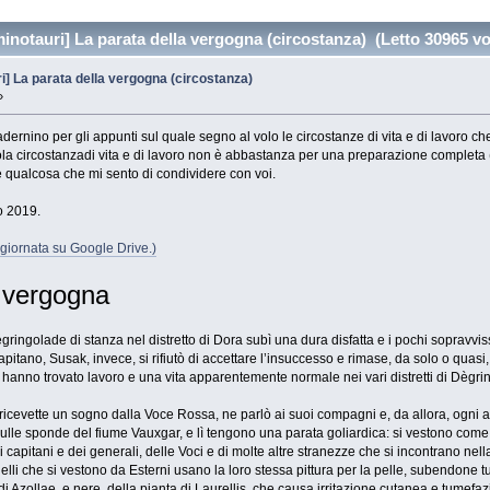
 minotauri] La parata della vergogna (circostanza) (Letto 30965 vo
uri] La parata della vergogna (circostanza)
»
ernino per gli appunti sul quale segno al volo le circostanze di vita e di lavoro c
ola circostanzadi vita e di lavoro non è abbastanza per una preparazione completa
ualcosa che mi sento di condividere con voi.
no 2019.
giornata su Google Drive.)
a vergogna
gringolade di stanza nel distretto di Dora subì una dura disfatta e i pochi sopravvissuti
apitano, Susak, invece, si rifiutò di accettare l’insuccesso e rimase, da solo o quasi,
ce, hanno trovato lavoro e una vita apparentemente normale nei vari distretti di Dègri
 ricevette un sogno dalla Voce Rossa, ne parlò ai suoi compagni e, da allora, ogni a
y, sulle sponde del fiume Vauxgar, e lì tengono una parata goliardica: si vestono come
 capitani e dei generali, delle Voci e di molte altre stranezze che si incontrano 
i che si vestono da Esterni usano la loro stessa pittura per la pelle, subendone tutti g
di Azollae, e nere, della pianta di Laurellis, che causa irritazione cutanea e tumefa