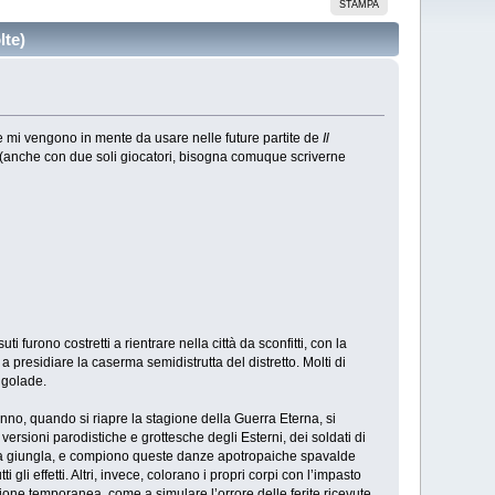
STAMPA
lte)
he mi vengono in mente da usare nelle future partite de
Il
 (anche con due soli giocatori, bisogna comuque scriverne
 furono costretti a rientrare nella città da sconfitti, con la
 a presidiare la caserma semidistrutta del distretto. Molti di
ngolade.
nno, quando si riapre la stagione della Guerra Eterna, si
 versioni parodistiche e grottesche degli Esterni, dei soldati di
nella giungla, e compiono queste danze apotropaiche spavalde
li effetti. Altri, invece, colorano i propri corpi con l’impasto
zione temporanea, come a simulare l’orrore delle ferite ricevute