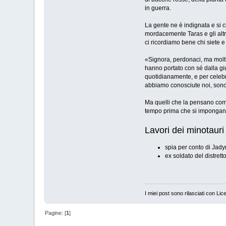
in guerra.
La gente ne è indignata e si 
mordacemente Taras e gli altr
ci ricordiamo bene chi siete e
«Signora, perdonaci, ma molti
hanno portato con sé dalla gi
quotidianamente, e per celebra
abbiamo conosciute noi, sono s
Ma quelli che la pensano come
tempo prima che si impongano 
Lavori dei minotauri
spia per conto di Jad
ex soldato del distrett
I miei post sono rilasciati con Li
Pagine: [
1
]