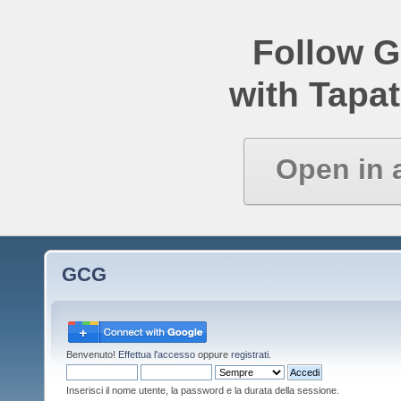
Follow 
with Tapat
Open in 
GCG
Benvenuto!
Effettua l'accesso
oppure
registrati
.
Inserisci il nome utente, la password e la durata della sessione.