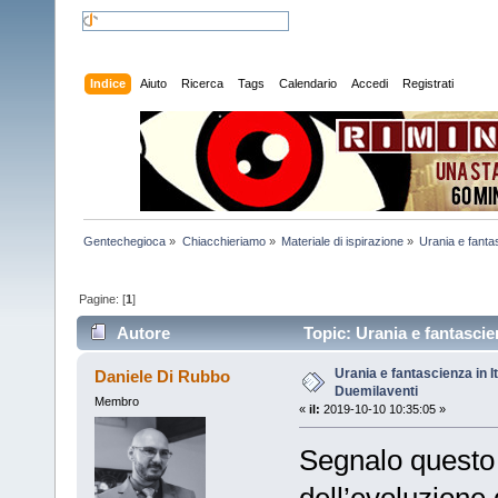
Indice
Aiuto
Ricerca
Tags
Calendario
Accedi
Registrati
Gentechegioca
»
Chiacchieriamo
»
Materiale di ispirazione
»
Urania e fantas
Pagine: [
1
]
Autore
Topic: Urania e fantascien
Urania e fantascienza in It
Daniele Di Rubbo
Duemilaventi
Membro
«
il:
2019-10-10 10:35:05 »
Segnalo questo 