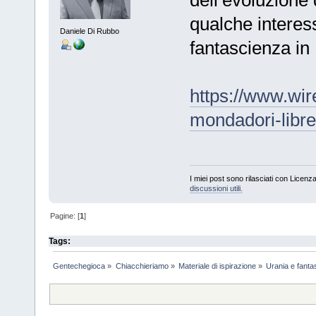
dell’evoluzione 
qualche interes
Daniele Di Rubbo
fantascienza in I
https://www.wire
mondadori-libre
I miei post sono rilasciati con Licenz
discussioni utili.
Pagine: [
1
]
Tags:
Gentechegioca
»
Chiacchieriamo
»
Materiale di ispirazione
»
Urania e fantas