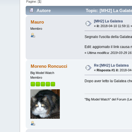
Pagine: [
1
]
Autore
Topic: [MH2] La Galate
[MH2] La Galatea
Mauro
«
il:
2018-04-10 11:59:11 
Membro
Segnalo l'uscita della Galatea
Edit: aggiornato il link causa 
«
Ultima modifica: 2019-03-29 1
Re:[MH2] La Galatea
Moreno Roncucci
«
Risposta #1 il:
2018-04-
Big Model Watch
Membro
Dopo aver letto la Galatea c
"Big Model Watch" del Forum (Le