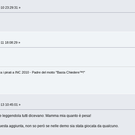
10 23:29:31 »
11 18:08:29 »
 tra i pirati a INC 2010 - Padre del motto "Basta Chiedere™!"
13 10:45:01 »
che leggendola tutti dicevano: Mamma mia quanto è pesa!
uesta aggiunta, non so però se nelle demo sia stata giocata da qualcuno.