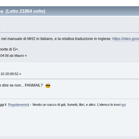
a (Letto 21864 volte)
»
 nel manuale di MH2 in italiano, e la relativa traduzione in inglese:
https://sites.g
morte di G+.
6:04:56 da Mauro
»
10 20:09:52 »
he dire se non... FANMAIL?
ggi il
Regolamento
) - Vendo un sacco di gdr, fumetti, libri, e altro. L'elenco lo trovi
qui