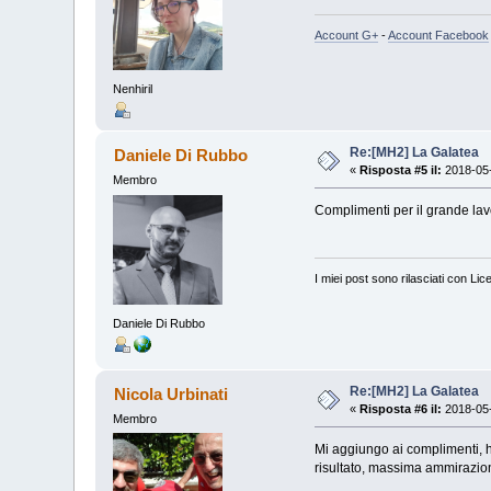
Account G+
-
Account Facebook
Nenhiril
Re:[MH2] La Galatea
Daniele Di Rubbo
«
Risposta #5 il:
2018-05-
Membro
Complimenti per il grande lav
I miei post sono rilasciati con Li
Daniele Di Rubbo
Re:[MH2] La Galatea
Nicola Urbinati
«
Risposta #6 il:
2018-05-
Membro
Mi aggiungo ai complimenti, ho
risultato, massima ammirazio