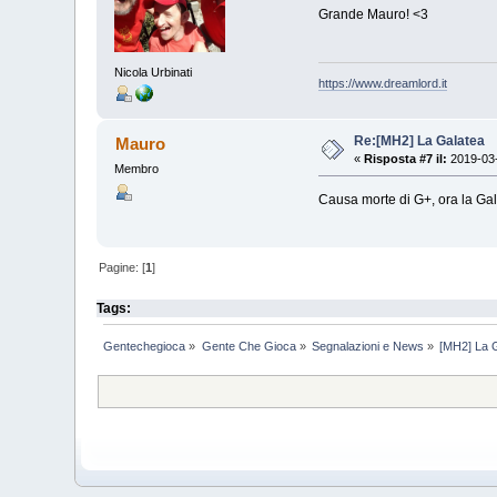
Grande Mauro! <3
Nicola Urbinati
https://www.dreamlord.it
Re:[MH2] La Galatea
Mauro
«
Risposta #7 il:
2019-03-
Membro
Causa morte di G+, ora la Ga
Pagine: [
1
]
Tags:
Gentechegioca
»
Gente Che Gioca
»
Segnalazioni e News
»
[MH2] La 