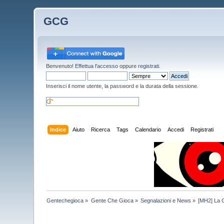
GCG
Benvenuto!
Effettua l'accesso
oppure
registrati
.
Inserisci il nome utente, la password e la durata della sessione.
Indice
Aiuto
Ricerca
Tags
Calendario
Accedi
Registrati
Gentechegioca
»
Gente Che Gioca
»
Segnalazioni e News
»
[MH2] La 