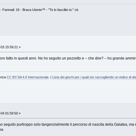
- Fanmail: 16 - Brava Utente™ - "Te lo fascilito io." cit.
03 15:59:21 »
oro fatto in questi anni. Ne ho seguito un pezzetto e – che dire? – ho grande ammira
cenza
CC BY-SA 4.0 Internazionale
. |
Lista dei giochi per i quali sto raccogliendo un indice di dis
04 01:59:50 »
 seguito purtroppo solo tangenzialmente il percorso di nascita della Galatea, ma è 
ne.