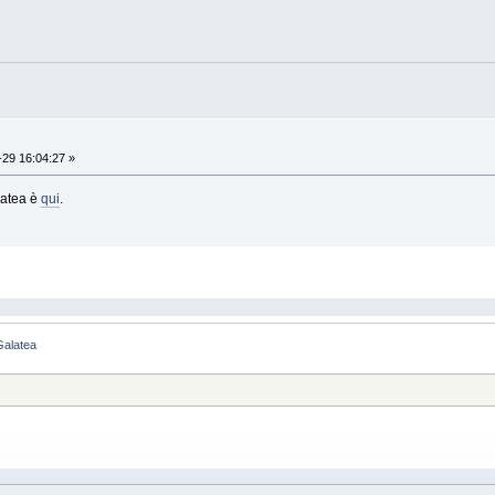
29 16:04:27 »
latea è
qui
.
Galatea