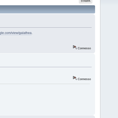
STAMPA
oogle.com/view/galathea
.
Connesso
Connesso