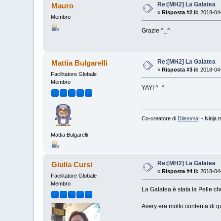
Re:[MH2] La Galatea
Mauro
«
Risposta #2 il:
2018-04-
Membro
Grazie ^_^
Re:[MH2] La Galatea
Mattia Bulgarelli
«
Risposta #3 il:
2018-04-
Facilitatore Globale
Membro
YAY! ^_^
Co-creatore di
Dilemma
! - Ninja
Mattia Bulgarelli
Re:[MH2] La Galatea
Giulia Cursi
«
Risposta #4 il:
2018-04-
Facilitatore Globale
Membro
La Galatea è stata la Pelle 
Avery era molto contenta di q