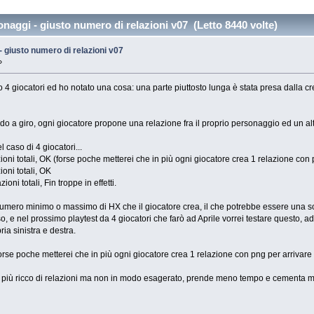
naggi - giusto numero di relazioni v07 (Letto 8440 volte)
 giusto numero di relazioni v07
»
 4 giocatori ed ho notato una cosa: una parte piuttosto lunga è stata presa dalla cr
do a giro, ogni giocatore propone una relazione fra il proprio personaggio ed un alt
l caso di 4 giocatori...
zioni totali, OK (forse poche metterei che in più ogni giocatore crea 1 relazione con
ioni totali, OK
oni totali, Fin troppe in effetti.
numero minimo o massimo di HX che il giocatore crea, il che potrebbe essere una so
, e nel prossimo playtest da 4 giocatori che farò ad Aprile vorrei testare questo, ad
ria sinistra e destra.
(forse poche metterei che in più ogni giocatore crea 1 relazione con png per arrivare 
 è più ricco di relazioni ma non in modo esagerato, prende meno tempo e cementa men