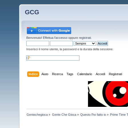
GCG
Benvenuto!
Effettua l'accesso
oppure
registrati
.
Inserisci il nome utente, la password e la durata della sessione.
Indice
Aiuto
Ricerca
Tags
Calendario
Accedi
Registrati
Gentechegioca
»
Gente Che Gioca
»
Questo l'ho fatto io
»
Prime Time 