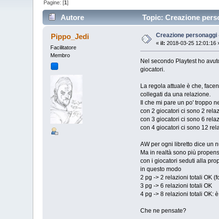
Pagine: [
1
]
Autore
Topic: Creazione perso
Creazione personaggi -
Pippo_Jedi
«
il:
2018-03-25 12:01:16 
Facilitatore
Membro
Nel secondo Playtest ho avuto
giocatori.
La regola attuale è che, facen
collegati da una relazione.
Il che mi pare un po' troppo ne
con 2 giocatori ci sono 2 rela
con 3 giocatori ci sono 6 relaz
con 4 giocatori ci sono 12 relazi
AW per ogni libretto dice un 
Ma in realtà sono più propenso
con i giocatori seduti alla prop
in questo modo
2 pg -> 2 relazioni totali OK 
3 pg -> 6 relazioni totali OK
4 pg -> 8 relazioni totali OK:
Che ne pensate?