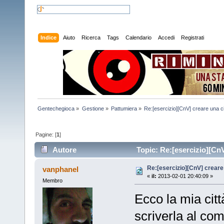
Indice
Aiuto
Ricerca
Tags
Calendario
Accedi
Registrati
Gentechegioca
»
Gestione
»
Pattumiera
»
Re:[esercizio][CnV] creare una cit
Pagine: [
1
]
Autore
Topic: Re:[esercizio][CnV]
Re:[esercizio][CnV] creare 
vanphanel
«
il:
2013-02-01 20:40:09 »
Membro
Ecco la mia citt
scriverla al com