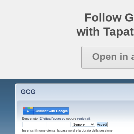
Follow 
with Tapat
Open in 
GCG
Benvenuto!
Effettua l'accesso
oppure
registrati
.
Inserisci il nome utente, la password e la durata della sessione.