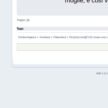
moglie; e così vi
Pagine: [
1
]
Tags:
Gentechegioca
»
Gestione
»
Pattumiera
»
Re:[esercizio][CnV] creare una cit
SMF 2.0.2