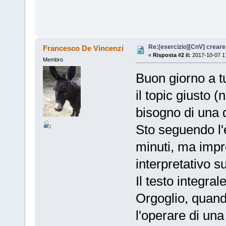
Re:[esercizio][CnV] creare 
Francesco De Vincenzi
«
Risposta #2 il:
2017-10-07 17
Membro
Buon giorno a t
il topic giusto (
bisogno di una d
Sto seguendo l'e
minuti, ma impr
interpretativo 
Il testo integr
Orgoglio, quand
l'operare di una 