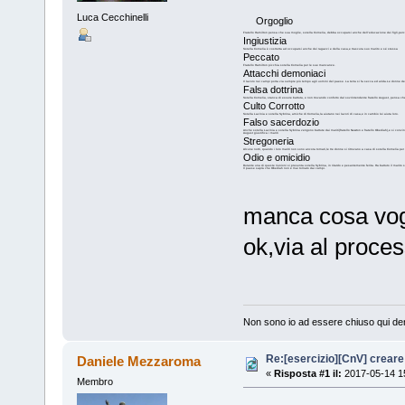
Luca Cecchinelli
Orgoglio
Fratello Hamilton pensa che sua moglie, sorella Cornelia, debba occuparsi anche dell’educazione dei figli,perch
Ingiustizia
Sorella Cornelia è costretta ad occuparsi anche dei ragazzi e della casa,e trascura suo marito e sé stessa
Peccato
Fratello Hamilton picchia sorella Cornelia per le sue mancanze.
Attacchi demoniaci
Il lavoro nei campi porta via sempre più tempo agli uomini del paese. La terra si fa secca ed arida.Le donne d
Falsa dottrina
Sorella Cornelia, stanca di essere battuta, e non trovando conforto dal sovrintendente fratello August, pensa c
Culto Corrotto
Sorella Lavinia e sorella Sybrina, amiche di Cornelia,la aiutano nei lavori di casa,e in cambio lei aiuta loro.
Falso sacerdozio
Anche sorella Lavinia e sorella Sybrina vengono battute dai mariti(fratello Newton e fratello Obediah),e si convinc
August giustifica i mariti
Stregoneria
Alcune notti, quando i loro mariti non sono ancora tornati,le tre donne si ritrovano a casa di sorella Cornelia per 
Odio e omicidio
Durante una di queste riunioni si presenta sorella Sybrina, in ritardo e pesantemente ferita. Ha battuto il marito
Il paese saprà che Obediah non è mai tornato dai campi.
manca cosa vogl
ok,via al proces
Non sono io ad essere chiuso qui den
Re:[esercizio][CnV] creare 
Daniele Mezzaroma
«
Risposta #1 il:
2017-05-14 15
Membro