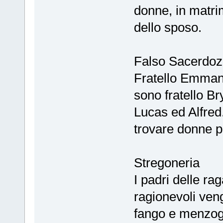
donne, in matrim
dello sposo.
Falso Sacerdoz
Fratello Emmanu
sono fratello Bry
Lucas ed Alfred.
trovare donne per
Stregoneria
I padri delle r
ragionevoli vengo
fango e menzogn