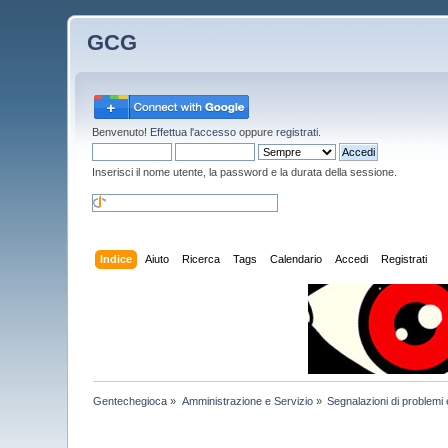
GCG
Benvenuto!
Effettua l'accesso
oppure
registrati
.
Inserisci il nome utente, la password e la durata della sessione.
Indice
Aiuto
Ricerca
Tags
Calendario
Accedi
Registrati
Gentechegioca
»
Amministrazione e Servizio
»
Segnalazioni di problemi 