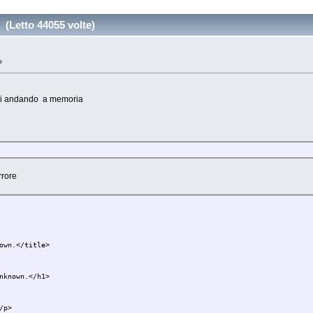
(Letto 44055 volte)
»
mi andando a memoria
rrore
wn.</title>
known.</h1>
/p>