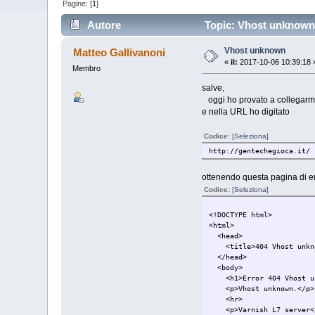
Pagine: [
1
]
Autore
Topic: Vhost unknown 
Vhost unknown
Matteo Gallivanoni
«
il:
2017-10-06 10:39:18 
Membro
salve,
oggi ho provato a collegar
e nella URL ho digitato
Codice:
[Seleziona]
http://gentechegioca.it/
ottenendo questa pagina di e
Codice:
[Seleziona]
<!DOCTYPE html>
<html>
<head>
<title>404 Vhost unkno
</head>
<body>
<h1>Error 404 Vhost un
<p>Vhost unknown.</p>
<hr>
<p>Varnish L7 server<