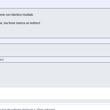
me con identico risultato
e, ma forse manca un redirect
it/
e bug del software del forum
»
Vhost unknown