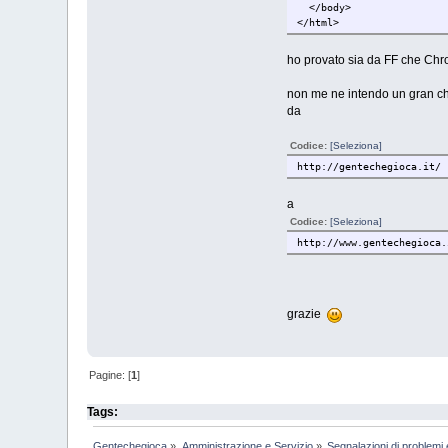
</body>
</html>
ho provato sia da FF che Chro
non me ne intendo un gran ch
da
Codice:
[Seleziona]
http://gentechegioca.it/
a
Codice:
[Seleziona]
http://www.gentechegioca.
grazie
Pagine: [
1
]
Tags:
Gentechegioca
»
Amministrazione e Servizio
»
Segnalazioni di problemi 