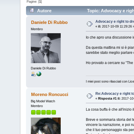
Pagine: [
1
]
Autore
Topic: Advocacy e righ
Advocacy e right to d
Daniele Di Rubbo
«
il:
2017-10-09 11:29:26 
Membro
Io che apro una discussione in
Da questa mattina mi si è piant
sarebbe stato meglio parlare
Ho provato a cercare su “The
Daniele Di Rubbo
I miei post sono rilasciati con Li
Re:Advocacy e right t
Moreno Roncucci
«
Risposta #1 il:
2017-10-
Big Model Watch
Membro
La cosa buffa è che all'inizio
Breve e sommaria storia del ter
vincere la narrazione, e poi nar
che il tuo personaggio sta p