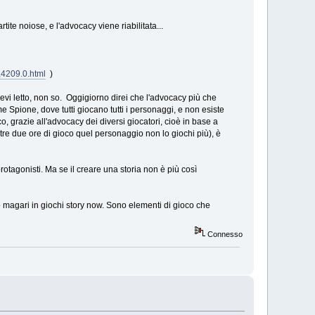
ite noiose, e l'advocacy viene riabilitata...
,4209.0.html
)
avevi letto, non so. Oggigiorno direi che l'advocacy più che
 Spione, dove tutti giocano tutti i personaggi, e non esiste
o, grazie all'advocacy dei diversi giocatori, cioè in base a
re due ore di gioco quel personaggio non lo giochi più), è
otagonisti. Ma se il creare una storia non è più così
 magari in giochi story now. Sono elementi di gioco che
Connesso