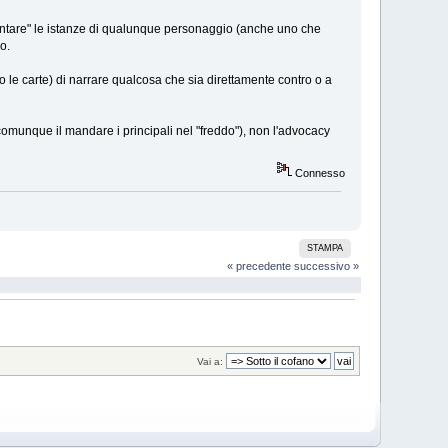
entare" le istanze di qualunque personaggio (anche uno che
o.
ono le carte) di narrare qualcosa che sia direttamente contro o a
munque il mandare i principali nel "freddo"), non l'advocacy
Connesso
STAMPA
« precedente
successivo »
Vai a: