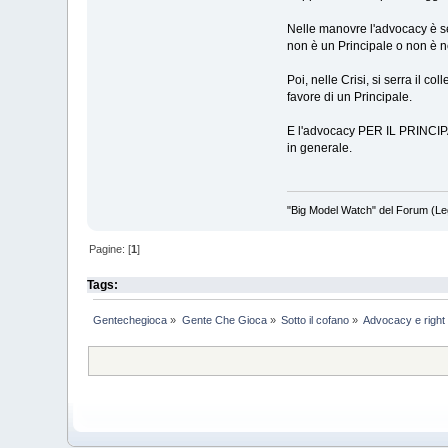
Nelle manovre l'advocacy è se
non è un Principale o non è ne
Poi, nelle Crisi, si serra il c
favore di un Principale.
E l'advocacy PER IL PRINCIPAL
in generale.
"Big Model Watch" del Forum (Le
Pagine: [
1
]
Tags:
Gentechegioca
»
Gente Che Gioca
»
Sotto il cofano
»
Advocacy e right