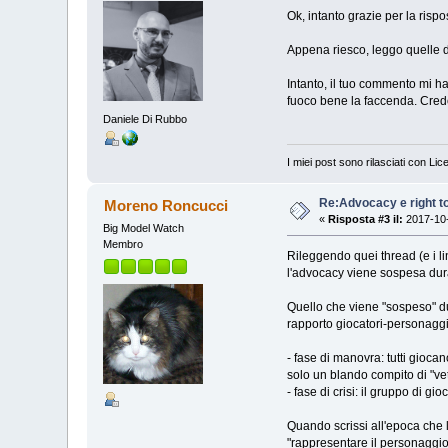
Ok, intanto grazie per la rispo
Appena riesco, leggo quelle d
Intanto, il tuo commento mi ha
fuoco bene la faccenda. Credo
Daniele Di Rubbo
I miei post sono rilasciati con Li
Re:Advocacy e right t
Moreno Roncucci
«
Risposta #3 il:
2017-10-
Big Model Watch
Membro
Rileggendo quei thread (e i l
l'advocacy viene sospesa dura
Quello che viene "sospeso" dur
rapporto giocatori-personaggi
- fase di manovra: tutti giocano
solo un blando compito di "veto
- fase di crisi: il gruppo di gi
Quando scrissi all'epoca che 
"rappresentare il personaggio 