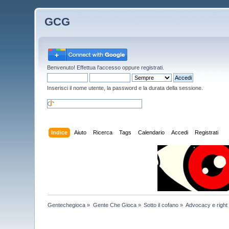
GCG
Benvenuto!
Effettua l'accesso
oppure
registrati
.
Inserisci il nome utente, la password e la durata della sessione.
Indice
Aiuto
Ricerca
Tags
Calendario
Accedi
Registrati
Gentechegioca
»
Gente Che Gioca
»
Sotto il cofano
»
Advocacy e right