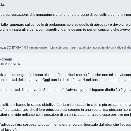
sta.
ue conversazioni, che immagino siano lunghe e pregne di concetti, e quindi mi por
 fatto ragionare sul concetto di protagonismo e su quello di
advocacy
e devo dire c
 che mi sarà utile per alcuni aspetti di game design (e per un consiglio che avevo
cenza
CC BY-SA 4.0 Internazionale
. |
Lista dei giochi per i quali sto raccogliendo un indice di dis
o dream
10 20:51:28 »
ink che contengono) ci sono alcune affermazioni che ho fatto che non mi convincon
nte le fasi delle manovre. Oggi non lo direi più e anzi nel post precedente ho parl
ante le fasi di manovra in Spione non è l'advocacy, ma il legame diretto fra 2 giocat
:
 tutti, tutti hanno lo stesso obiettivo (portare i principali in crisi, e più esattamente
" e di assicurarsi che il loro principale sia sempre in una scena, ma giocano "contro" 
ocatori si divide nettamente, il giocatore di un principale narra solo cose positive per l
l'advocacy era sospesa, probabilmente ero ancora influenzato dall'idea che l'advoc
al tavolo".