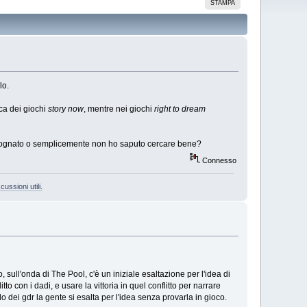
STAMPA
lo.
ica dei giochi
story now
, mentre nei giochi
right to dream
o sognato o semplicemente non ho saputo cercare bene?
Connesso
cussioni utili.
, sull'onda di The Pool, c'è un iniziale esaltazione per l'idea di
tto con i dadi, e usare la vittoria in quel conflitto per narrare
i gdr la gente si esalta per l'idea senza provarla in gioco.