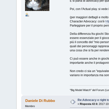
E si parla di advocacy per que
Poi, con l'Actual play. si vede
(per maggiori dettagli e molto 
Character Advocacy: cos'è
ht
Parteggiare per il proprio p
Della differenza fra giochi Sto
essere essenziale per il gioc
più il concetto del "mio perso
quali dei personaggi rapprese
una cosa che si fa per render
Ci può essere anche in giochi 
importante anche il protagoni
Non credo ci sia un "equivale
variano in importanza ma son
"Big Model Watch" del Forum (Le
Re:Advocacy e right t
Daniele Di Rubbo
«
Risposta #2 il:
2017-10-
Membro