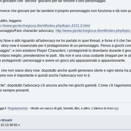
i giocatori che "ancora" giocano per far vincere il loro personaggio.
 invece che giocare per far perdere il proprio personaggio non funziona e dà solo part
altro, leggere:
tp://www.gentechegioca.it/smf/index.php/topic,4231.0.html
ersonaggio/Fare character advocacy
http://www.gentechegioca.it/smf/index.php/topic
ry Now e altri riguardo all'advocacy ne ho parlato in quei thread, e forse è lì che l'
o story now è essenziale per il protagonismo di un personaggio. Penso a giochi come
naggio", e non esistono Player Characters: i protagonisti lo diventano durante il gioc
ntano meglio, prendendone le parti.. Ma non è una cosa costante (magari per le alt
e protagonisti i personaggi e avere un gioco più appassionato e appassionante.
che non siano story now: dopotutto anche quelli generano storie e ogni storia ha pr
smo non è importante e quindi anche l'advocacy non lo è.
nte", dopotutto l'advocacy c'è ancora anche nei giochi gamisti. Come c'è l'agonismo
o sempre presenti.
ggi il
Regolamento
) - Vendo un sacco di gdr, fumetti, libri, e altro. L'elenco lo trovi
qui
o dream
10 13:38:50 »