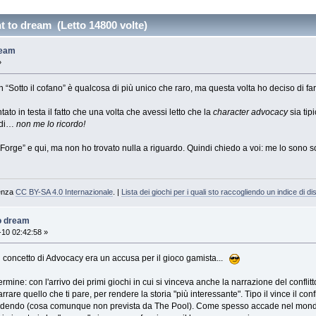
t to dream (Letto 14800 volte)
ream
»
 “Sotto il cofano” è qualcosa di più unico che raro, ma questa volta ho deciso di far
ato in testa il fatto che una volta che avessi letto che la
character advocacy
sia tip
 di…
non me lo ricordo!
 Forge” e qui, ma non ho trovato nulla a riguardo. Quindi chiedo a voi: me lo son
cenza
CC BY-SA 4.0 Internazionale
. |
Lista dei giochi per i quali sto raccogliendo un indice di dis
o dream
10 02:42:58 »
 il concetto di Advocacy era un accusa per il gioco gamista...
mine: con l'arrivo dei primi giochi in cui si vinceva anche la narrazione del conflitto
rare quello che ti pare, per rendere la storia "più interessante". Tipo il vince il confli
erdendo (cosa comunque non prevista da The Pool). Come spesso accade nel mondo de