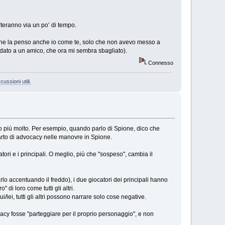
teranno via un po’ di tempo.
he la penso anche io come te, solo che non avevo messo a
 dato a un amico, che ora mi sembra sbagliato).
Connesso
cussioni utili.
o più molto. Per esempio, quando parlo di Spione, dico che
arto di advocacy nelle manovre in Spione.
ori e i principali. O meglio, più che "sospeso", cambia il
 farlo accentuando il freddo), i due giocatori dei principali hanno
di loro come tutti gli altri.
ui/lei, tutti gli altri possono narrare solo cose negative.
acy fosse "parteggiare per il proprio personaggio", e non