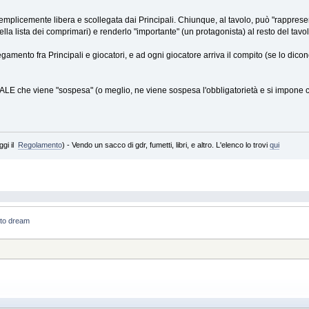
mplicemente libera e scollegata dai Principali. Chiunque, al tavolo, può "rappres
lla lista dei comprimari) e renderlo "importante" (un protagonista) al resto del tavol
ollegamento fra Principali e giocatori, e ad ogni giocatore arriva il compito (se lo dic
E che viene "sospesa" (o meglio, ne viene sospesa l'obbligatorietà e si impone co
ggi il
Regolamento
) - Vendo un sacco di gdr, fumetti, libri, e altro. L'elenco lo trovi
qui
 to dream