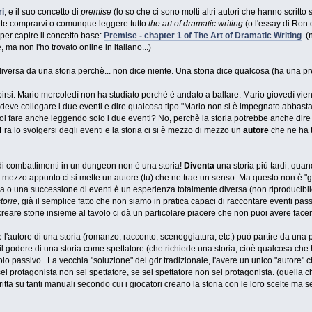
ri
, e il suo concetto di
premise
(lo so che ci sono molti altri autori che hanno scritto 
lete comprarvi o comunque leggere tutto
the art of dramatic writing
(o l'essay di Ron d
per capire il concetto base:
Premise - chapter 1 of The Art of Dramatic Writing
(n
e, ma non l'ho trovato online in italiano...)
iversa da una storia perchè... non dice niente. Una storia dice qualcosa (ha una p
rsi: Mario mercoledì non ha studiato perchè è andato a ballare. Mario giovedì vien
ia deve collegare i due eventi e dire qualcosa tipo "Mario non si è impegnato abbas
 fare anche leggendo solo i due eventi? No, perchè la storia potrebbe anche dire 
Fra lo svolgersi degli eventi e la storia ci si è mezzo di mezzo un
autore
che ne ha t
i combattimenti in un dungeon non è una storia!
Diventa
una storia più tardi, quan
l mezzo appunto ci si mette un autore (tu) che ne trae un senso. Ma questo non è "gi
o una successione di eventi è un esperienza totalmente diversa (non riproducibile t
torie
, già il semplice fatto che non siamo in pratica capaci di raccontare eventi pas
 creare storie insieme al tavolo ci dà un particolare piacere che non puoi avere facen
'autore di una storia (romanzo, racconto, sceneggiatura, etc.) può partire da una pr
il godere di una storia come spettatore (che richiede una storia, cioè qualcosa ch
 passivo. La vecchia "soluzione" del gdr tradizionale, l'avere un unico "autore" che p
e sei protagonista non sei spettatore, se sei spettatore non sei protagonista. (quella
critta su tanti manuali secondo cui i giocatori creano la storia con le loro scelte 