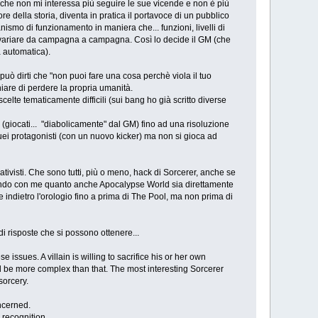
o che non mi interessa più seguire le sue vicende e non è più
ore della storia, diventa in pratica il portavoce di un pubblico
anismo di funzionamento in maniera che... funzioni, livelli di
variare da campagna a campagna. Così lo decide il GM (che
 automatica).
uò dirti che "non puoi fare una cosa perchè viola il tuo
iare di perdere la propria umanità.
scelte tematicamente difficili (sui bang ho già scritto diverse
 (giocati... "diabolicamente" dal GM) fino ad una risoluzione
 quei protagonisti (con un nuovo kicker) ma non si gioca ad
rrativisti. Che sono tutti, più o meno, hack di Sorcerer, anche se
utendo con me quanto anche Apocalypse World sia direttamente
re indietro l'orologio fino a prima di The Pool, ma non prima di
i risposte che si possono ottenere...
issues. A villain is willing to sacrifice his or her own
ld be more complex than that. The most interesting Sorcerer
sorcery.
oncerned.
 recognition.