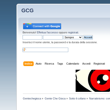
GCG
Benvenuto!
Effettua l'accesso
oppure
registrati
.
Inserisci il nome utente, la password e la durata della sessione.
Indice
Aiuto
Ricerca
Tags
Calendario
Accedi
Registrati
Gentechegioca
»
Gente Che Gioca
»
Sotto il cofano
»
Narrativismo: co