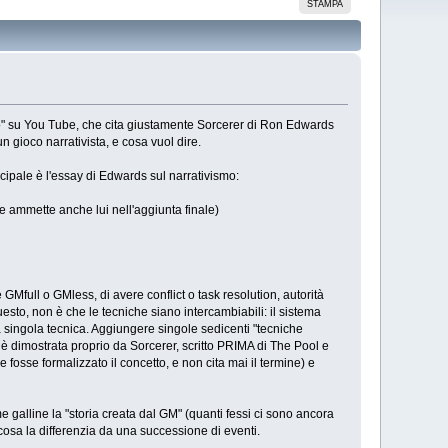
STAMPA
" su You Tube, che cita giustamente Sorcerer di Ron Edwards
 gioco narrativista, e cosa vuol dire.
ncipale è l'essay di Edwards sul narrativismo:
 ammette anche lui nell'aggiunta finale)
GMfull o GMless, di avere conflict o task resolution, autorità
esto, non è che le tecniche siano intercambiabili: il sistema
a singola tecnica. Aggiungere singole sedicenti "tecniche
a è dimostrata proprio da Sorcerer, scritto PRIMA di The Pool e
 fosse formalizzato il concetto, e non cita mai il termine) e
e galline la "storia creata dal GM" (quanti fessi ci sono ancora
e cosa la differenzia da una successione di eventi.