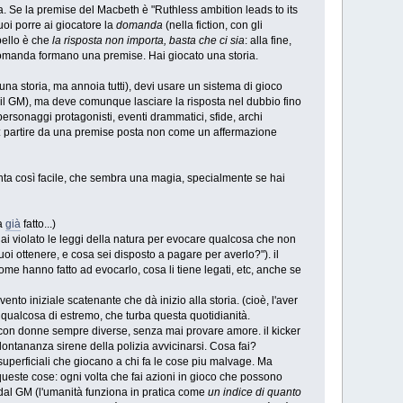
. Se la premise del Macbeth è "Ruthless ambition leads to its
uoi porre ai giocatore la
domanda
(nella fiction, con gli
 bello è che
la risposta non importa, basta che ci sia
: alla fine,
 domanda formano una premise. Hai giocato una storia.
una storia, ma annoia tutti), devi usare un sistema di gioco
o il GM), ma deve comunque lasciare la risposta nel dubbio fino
n personaggi protagonisti, eventi drammatici, sfide, archi
ello: partire da una premise posta non come un affermazione
nta così facile, che sembra una magia, specialmente se hai
a
già
fatto...)
hai violato le leggi della natura per evocare qualcosa che non
i ottenere, e cosa sei disposto a pagare per averlo?"). il
me hanno fatto ad evocarlo, cosa li tiene legati, etc, anche se
'evento iniziale scatenante che dà inizio alla storia. (cioè, l'aver
o qualcosa di estremo, che turba questa quotidianità.
con donne sempre diverse, senza mai provare amore. il kicker
in lontananza sirene della polizia avvicinarsi. Cosa fai?
uperficiali che giocano a chi fa le cose piu malvage. Ma
queste cose: ogni volta che fai azioni in gioco che possono
o dal GM (l'umanità funziona in pratica come
un indice di quanto