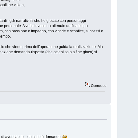
oil the vision;
ti i gdr narrativisti che ho giocato con personaggi
one personale. A volte invece ho ottenuto un finale tipo
o, con passione e impegno, con vittorie e sconfitte, successi e
 tempo.
visto che viene prima dell'opera e ne guida la realizzazione. Ma
nazione demanda-risposta (che ottieni solo a fine gioco) si
Connesso
 di aver capito... da cui più domande