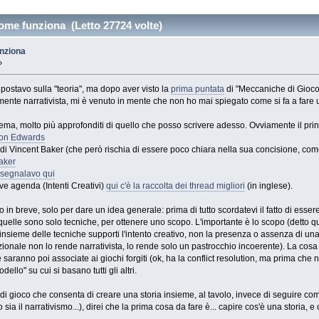
ome funziona (Letto 27724 volte)
nziona
»
postavo sulla "teoria", ma dopo aver visto la
prima puntata
di "Meccaniche di Gioco
nte narrativista, mi è venuto in mente che non ho mai spiegato come si fa a fare un
ul tema, molto più approfonditi di quello che posso scrivere adesso. Ovviamente il pri
on Edwards
i Vincent Baker (che però rischia di essere poco chiara nella sua concisione, come
aker
i segnalavo qui
ive agenda (Intenti Creativi)
qui c'è la raccolta dei thread migliori
(in inglese).
n breve, solo per dare un idea generale: prima di tutto scordatevi il fatto di essere 
quelle sono solo tecniche, per ottenere uno scopo. L'importante è lo scopo (detto qu
'insieme delle tecniche supporti l'intento creativo, non la presenza o assenza di un
izionale non lo rende narrativista, lo rende solo un pastrocchio incoerente). La cos
saranno poi associate ai giochi forgiti (ok, ha la conflict resolution, ma prima che ne
ello" su cui si basano tutti gli altri.
 di gioco che consenta di creare una storia insieme, al tavolo, invece di seguire com
sia il narrativismo...), direi che la prima cosa da fare è... capire cos'è una storia, 