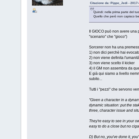
Citazione da: Pippo_Jedi - 2017
Quindi: nella prima parte del tuo
Quello che però non capisco b
Il GIOCO può non avere una pr
"scenario" che "gioco")
Sorcerer non ha una premessa
1) non dici perchè hai evoca
2) non viene definita l'umanit
3) non viene scelto il kicker
4) il GM non assembra da que
E già qui siamo a livello nem
subito...
Tutti i "pezzi" che servono ve
"Given a character in a dynami
dynamic situation: put the sta
three, character issue and sit
They're easy to see in your ow
easy to do a close but no cigar
D) But no, you've done it, you