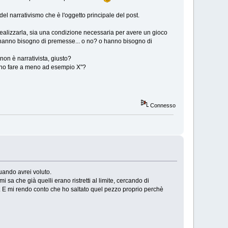
del narrativismo che è l'oggetto principale del post.
 realizzarla, sia una condizione necessaria per avere un gioco
p hanno bisogno di premesse... o no? o hanno bisogno di
on è narrativista, giusto?
sono fare a meno ad esempio X"?
Connesso
quando avrei voluto.
sa che già quelli erano ristretti al limite, cercando di
i. E mi rendo conto che ho saltato quel pezzo proprio perchè