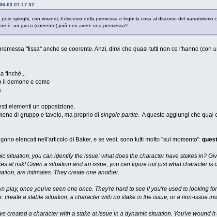
-06-03 01:17:32
 post spieghi, con rimandi, il discorso della premessa e leghi la cosa al discorso del narrativismo c
ene è: un gioco (coerente) può non avere una premessa?
emessa "fissa" anche se coerente. Anzi, direi che quasi tutti non ce l'hanno (con 
 finchè...
to il demone e come
à
sti elementi un opposizione.
meno di gruppo e tavolo, ma proprio di
singole partite
. A questo aggiungi che qual e
ngono elencati nell'articolo di Baker, e se vedi, sono tutti molto "sul momento":
quest
c situation, you can identify the issue: what does the character have stakes in? Giv
kes at risk! Given a situation and an issue, you can figure out just what character 
uation, are intimates. They create one another.
n play, once you've seen one once. They're hard to see if you're used to looking for 
: create a stable situation, a character with no stake in the issue, or a non-issue in
've created a character with a stake at issue in a dynamic situation. You've wound it 