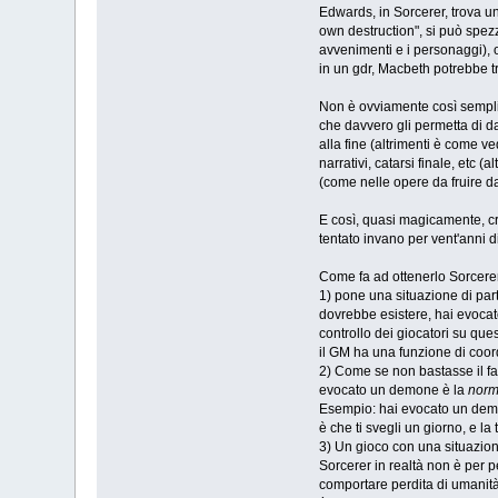
Edwards, in Sorcerer, trova u
own destruction", si può spezz
avvenimenti e i personaggi), 
in un gdr, Macbeth potrebbe t
Non è ovviamente così semplice
che davvero gli permetta di da
alla fine (altrimenti è come ve
narrativi, catarsi finale, etc
(come nelle opere da fruire da
E così, quasi magicamente, cr
tentato invano per vent'anni di
Come fa ad ottenerlo Sorcerer?
1) pone una situazione di part
dovrebbe esistere, hai evocat
controllo dei giocatori su que
il GM ha una funzione di coord
2) Come se non bastasse il fa
evocato un demone è la
norm
Esempio: hai evocato un demo
è che ti svegli un giorno, e la
3) Un gioco con una situazion
Sorcerer in realtà non è per p
comportare perdita di umanità,