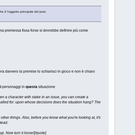
he è l'oggetto principale del post.
una premessa fissa forse si dovrebbe definire più come
ra davvero la premise lo schiarisci in gioco e non è chiaro
i
personaggi in
questa
situazione
en a character with stake in an issue, you can create a
is called for: upon whose decisions does the situation hang? The
other things. Also, before you know what you're looking at, it's
stead.
up. Now turn it loose![/quote]