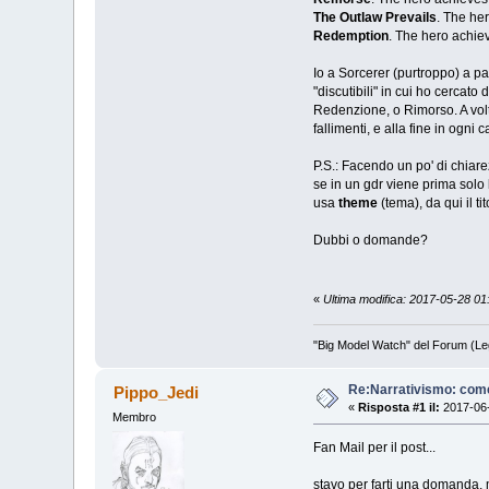
The Outlaw Prevails
. The her
Redemption
. The hero achiev
Io a Sorcerer (purtroppo) a p
"discutibili" in cui ho cercato
Redenzione, o Rimorso. A volte
fallimenti, e alla fine in ogni
P.S.: Facendo un po' di chiar
se in un gdr viene prima solo
usa
theme
(tema), da qui il ti
Dubbi o domande?
«
Ultima modifica: 2017-05-28 0
"Big Model Watch" del Forum (Le
Re:Narrativismo: com
Pippo_Jedi
«
Risposta #1 il:
2017-06-
Membro
Fan Mail per il post...
stavo per farti una domanda,