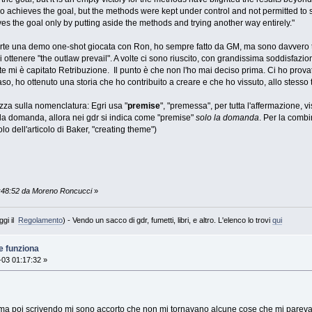
o achieves the goal, but the methods were kept under control and not permitted to sp
es the goal only by putting aside the methods and trying another way entirely."
arte una demo one-shot giocata con Ron, ho sempre fatto da GM, ma sono davvero tan
 di ottenere "the outlaw prevail". A volte ci sono riuscito, con grandissima soddisfazi
 mi è capitato Retribuzione. Il punto è che non l'ho mai deciso prima. Ci ho provat
 caso, ho ottenuto una storia che ho contribuito a creare e che ho vissuto, allo stesso
ezza sulla nomenclatura: Egri usa "
premise
", "premessa", per tutta l'affermazione, 
 la domanda, allora nei gdr si indica come "premise"
solo la domanda
. Per la combi
tolo dell'articolo di Baker, "creating theme")
1:48:52 da Moreno Roncucci
»
ggi il
Regolamento
) - Vendo un sacco di gdr, fumetti, libri, e altro. L'elenco lo trovi
qui
e funziona
03 01:17:32 »
 ma poi scrivendo mi sono accorto che non mi tornavano alcune cose che mi pareva