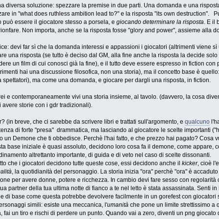
na diversa soluzione: spezzare la premise in due parti. Una domanda e una risposta
are in "what does ruthless ambition lead to?" e la risposta "its own destruction". P
o può essere il giocatore stesso a porsela, e
giocando determinare la risposta
. E il
rionfare. Non importa, anche se la risposta fosse "glory and power", assieme alla
: devi far sì che la domanda interessi e appassioni i giocatori (altrimenti viene sì 
re una risposta (se tutto è deciso dal GM, alla fine anche la risposta la decide sol
dere un film di cui conosci già la fine), e il tutto deve essere espresso in fiction co
 (altrimenti hai una discussione filosofica, non una storia), ma il concetto base è qu
 spettatori), ma come una domanda, e giocare per dargli una risposta, in fiction.
ei e contemporaneamente vivi una storia insieme, al tavolo. (davvero, la cosa dive
 avere storie con i gdr tradizionali).
 (in breve, che ci sarebbe da scrivere libri e trattati sull'argomento, e
qualcuno
l'h
enza di forte "presa" drammatica, ma lasciando al giocatore le scelte importanti ("
o un Demone che ti obbedisce. Perchè l'hai fatto, e che prezzo hai pagato? Cosa vuo
sta base iniziale è quasi assoluto, decidono loro cosa fa il demone, come appare, co
inamento altrettanto importante, di guida e di veto nel caso di scelte dissonanti.
tto che i giocatori decidono tutte queste cose, essi decidono anche il
kicker
, cioè l
alità
, la quotidianità del personaggio. La storia inizia "ora" perchè "ora" è accadut
ne per avere donne, potere e ricchezza. In cambio devi fare sesso con regolarità 
 tua partner della tua ultima notte di fianco a te nel letto è stata assassinata. Senti 
e di base come questa potrebbe devolvere facilmente in un gorefest con giocatori s
ersonaggi simili: esiste una meccanica, l'
umanità
che pone un limite strettissimo a 
 fai un tiro e rischi di perdere un punto. Quando vai a zero, diventi un png giocat