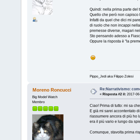
Quindi: nella prima parte del 
Quello che però non capisco
Infatti da quel che dici mi pa
di ruolo che non incappi nell
premesse diverse, magari nei
Sto pensando adesso a Fiasco:
Oppure la risposta è "la prem
Pippo_Jedi aka Filippo Zolesi
Re:Narrativismo: com
Moreno Roncucci
«
Risposta #2 il:
2017-06-
Big Model Watch
Membro
Ciao! Prima di tutto: mi sa ch
E già mi sarei accontentato di
riassumere ancora di più ho l
era il più vario e lungo da spi
Comunque, stavolta prima rispo