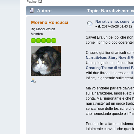
Pagine: [
1
]
Autore
Topic: Narrativismo: c
Narrativismo: come fu
Moreno Roncucci
«
il:
2017-05-28 01:43:12 
Big Model Watch
Membro
Salve! Era un bel po' che non 
come il primo gioco coerenteme
Ci sono già fior di articoli s
Narrativism: Story Now
di R
Una spiegazione più concisa d
Creating Theme
di Vincent B
Altri due thread interessanti
l
infine, in generale sulle creat
Ma volendone parlare davvero i
sulla narrazione, mosse, etc: 
conta. Ma l'importante è che l
narrativiste" ad un gioco trad
senza l'uso delle tecniche che 
che nonostante questo è il "mod
Per riuscire a fare un sistema
totalmente convinti che questo 