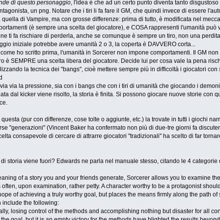
ende di questo personaggio
, l'idea è che ad un certo punto diventa tanto disgustos
agonista, un png. Notare che i tiri li fa fare il GM, che quindi invece di essere l'aut
a a quella di Vampire, ma con grosse differenze: prima di tutto, è modificata nel mecc
tamenti (è sempre una scelta del giocatore), e COSA rappresenti l'umanità può 
 ti fa rischiare di perderla, anche se comunque è sempre un tiro, non una perdita
ggio iniziale potrebbe avere umanità 2 o 3, la coperta è DAVVERO corta...
 come ho scritto prima, l'umanità in Sorcerer non impone comportamenti. Il GM non p
iro è SEMPRE una scelta libera del giocatore. Decide lui per cosa vale la pena risch
tilizzando la tecnica dei "bangs", cioè mettere sempre più in difficoltà i giocatori con 
d
ia via la pressione, sia con i bangs che con i tiri di umanità che giocando i demoni
ata dal kicker viene risolto, la storia è finita. Si possono giocare nuove storie con
ce.
 questa (pur con differenze, cose tolte o aggiunte, etc.) la trovate in tutti i giochi na
verse "generazioni" (Vincent Baker ha confermato non più di due-tre giorni fa disc
elta consapevole di cercare di attrarre giocatori "tradizionali" ha scelto di far torna
di storia viene fuori? Edwards ne parla nel manuale stesso, citando le 4 categorie d
eaning of a story you and your friends generate, Sorcerer allows you to examine these 
s often, upon examination, rather petty. A character worthy to be a protagonist shou
ope of achieving a truly worthy goal, but places the means firmly along the path of 
n include the following:
otally, losing control of the methods and accomplishing nothing but disaster for all c
the goal, but it is an empty victory for the methods have blighted the results beyond