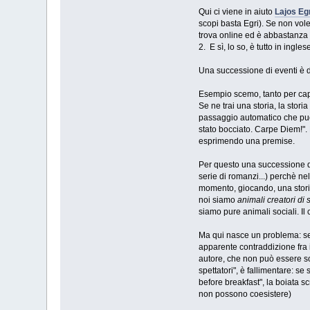
Qui ci viene in aiuto
Lajos Eg
scopi basta Egri). Se non vo
trova online ed è abbastanza 
2. E sì, lo so, è tutto in ingles
Una successione di eventi è d
Esempio scemo, tanto per capi
Se ne trai una storia, la stor
passaggio automatico che puoi
stato bocciato. Carpe Diem!". 
esprimendo una premise.
Per questo una successione d
serie di romanzi...) perchè ne
momento, giocando, una storia 
noi siamo
animali creatori di s
siamo pure animali sociali. Il
Ma qui nasce un problema: se l
apparente contraddizione fra 
autore, che non può essere solo
spettatori", è fallimentare: s
before breakfast", la boiata s
non possono coesistere)