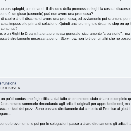
tuo post spieghi, con rimandi, il discorso della premessa e leghi la cosa al discorso 
 bene è: un gioco (coerente) può non avere una premessa?
re di capire che il discorso di avere una premessa, ed ovviamente poi strumenti per
a cosa impossibile prima di colazione. Quindi anche un right to dream o step on u
 contenuti?
 è un Right to Dream, ha una premessa generale, sicuramente "crea storie"... ma n
essa è strettamente necessaria per un Story now, non lo è per gli altri che ne pos
e funziona
03 09:53:26 »
e un po' di confusione è giustificata dal fatto che non sono stato chiaro e completo 
 fare un sunto sommario rimandando agli articoli originali per approfondimenti, ma mi 
asciato fuori dei pezzi. Sono passato direttamente dal concetto di Premise ai gioch
egare...
ndo brevemente, e poi per le spiegazioni passo a citare direttamente gli articoli...