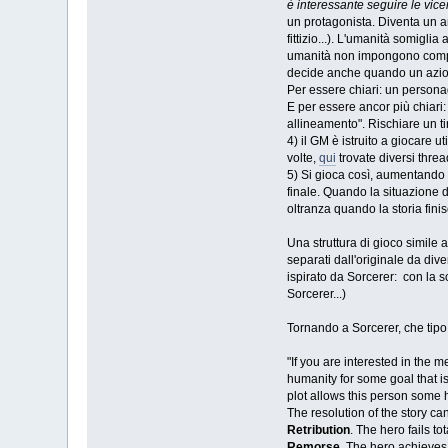
è interessante seguire le vic
un protagonista. Diventa un ant
fittizio...). L'umanità somigli
umanità non impongono compor
decide anche quando un azione
Per essere chiari: un persona
E per essere ancor più chiari:
allineamento". Rischiare un t
4) il GM è istruito a giocare u
volte,
qui
trovate diversi threa
5) Si gioca così, aumentando v
finale. Quando la situazione d
oltranza quando la storia finis
Una struttura di gioco simile a
separati dall'originale da di
ispirato da Sorcerer: con la sc
Sorcerer...)
Tornando a Sorcerer, che tipo 
"If you are interested in the m
humanity for some goal that i
plot allows this person some h
The resolution of the story ca
Retribution
. The hero fails t
Remorse
. The hero achieves 