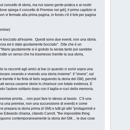
sul concetto di storia, ma noi siamo gente pratica e ai nostri
ove spiega il concetto di Premise nei gdr], il primo capitolo si
on vi fermate alla prima pagina, in fondo c'è il link per pagina
remise)
e bocciato all'esame. Questi sono due eventi, non una storia.
tanza ed è stato giustamente bocciato". Dite che è un
"Mario giustamente si è goduto la serata tanto poi sarebbe
ratto un senso che ha trasmesso tramite la sua storia,
do la racconti agli amici al bar (o quando ci scrivi sopra una
ocare creando e vivendo una storia insieme". Il "vivere", sul
ramite il far finta di farlo seguendo la storia del GM), perchè
sati senza cavarne storie lo chiarisce con totale evidenza. E
do l'autore solitario dopo con il taglia-e-cuci della memoria.
emise pronta.... non puoi fare lo stesso al tavolo. C'è una
e ha una premise, non una successione di eventi) e come
repara la storia prima (il GM) e tutti gli altri "protagonisti e
 che Edwards chiama, citando Carroll, "the impossible thing
ma seguono contemporaneamente la storia del GM.... le due cose