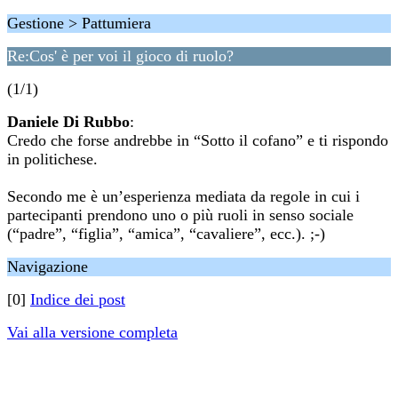
Gestione > Pattumiera
Re:Cos' è per voi il gioco di ruolo?
(1/1)
Daniele Di Rubbo
:
Credo che forse andrebbe in “Sotto il cofano” e ti rispondo
in politichese.
Secondo me è un’esperienza mediata da regole in cui i
partecipanti prendono uno o più ruoli in senso sociale
(“padre”, “figlia”, “amica”, “cavaliere”, ecc.). ;-)
Navigazione
[0]
Indice dei post
Vai alla versione completa