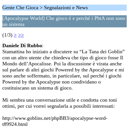
Gente Che Gioca > Segnalazioni e News
[Apocalypse World] Che gioco è e perché i PbtA non sono
un sistema
(1/3)
>
>>
Daniele Di Rubbo
:
Stamattina ho iniziato a discutere su “La Tana dei Goblin”
con un altro utente che chiedeva che tipo di gioco fosse Il
Mondo dell’Apocalisse. Poi la discussione è virata anche
sul parlare di altri giochi Powered by the Apocalypse e mi
sono anche soffermato, in particolare, sul perché i giochi
Powered by the Apocalypse non condividano o
costituiscano un sistema di gioco.
Mi sembra una conversazione utile e condotta con toni
ottimi, per cui vorrei segnalarla a possibili interessati:
http://www.goblins.net/phpBB3/apocalypse-word-
t89924.html