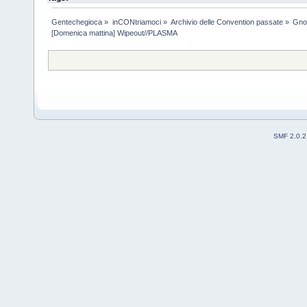
Gentechegioca
»
inCONtriamoci
»
Archivio delle Convention passate
»
Gno
[Domenica mattina] Wipeout//PLASMA
SMF 2.0.2