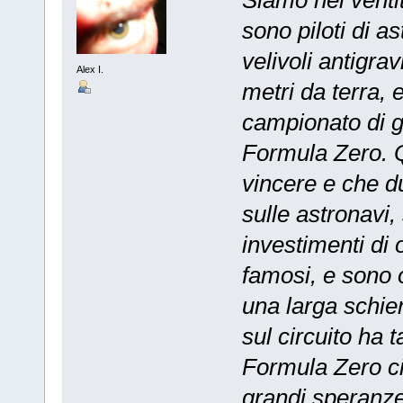
Siamo nel venti
sono piloti di a
velivoli antigra
Alex I.
metri da terra,
campionato di ga
Formula Zero. Qu
vincere e che d
sulle astronavi,
investimenti di o
famosi, e sono o
una larga schier
sul circuito ha t
Formula Zero ci 
grandi speranze