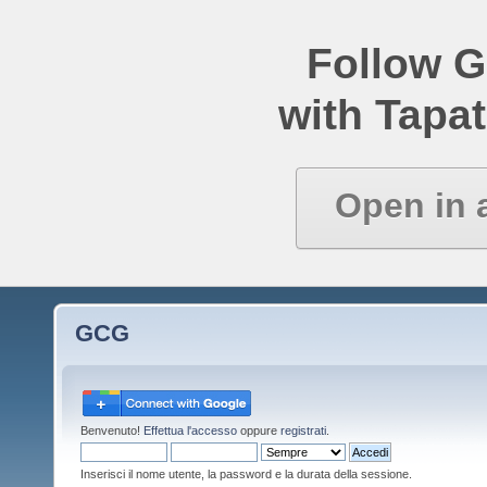
Follow 
with Tapat
Open in 
GCG
Benvenuto!
Effettua l'accesso
oppure
registrati
.
Inserisci il nome utente, la password e la durata della sessione.