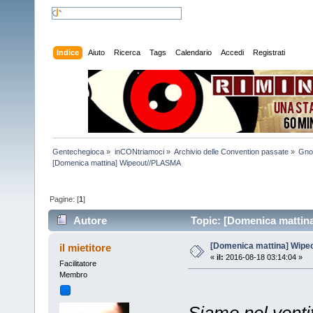
Indice
Aiuto
Ricerca
Tags
Calendario
Accedi
Registrati
Gentechegioca
»
inCONtriamoci
»
Archivio delle Convention passate
»
Gno
[Domenica mattina] Wipeout//PLASMA
Pagine: [
1
]
Autore
Topic: [Domenica mattin
[Domenica mattina] Wip
il mietitore
«
il:
2016-08-18 03:14:04 »
Facilitatore
Membro