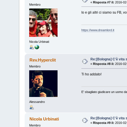
«
Risposta #7 il:
2016-02-
Membro
Io e gli altri ci siamo su FB, voi
https://www.dreamlord.it
Nicola Urbinati
Re:[Bologna] C'è vita s
Rev.Hyperclit
«
Risposta #8 il:
2016-02-
Membro
Ti ho addato!
E' sbagliato giudicare un uomo da
Alessandro
Re:[Bologna] C'è vita s
Nicola Urbinati
«
Risposta #9 il:
2016-02-
Membro