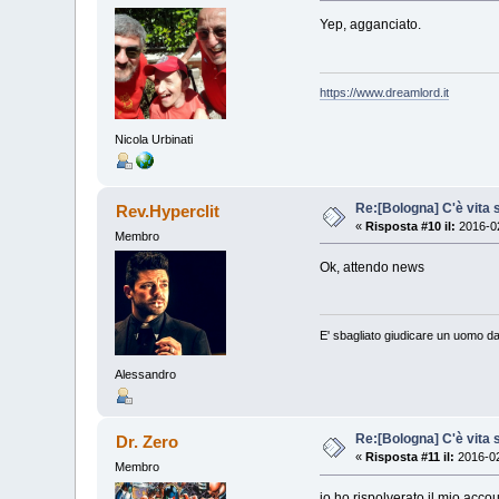
Yep, agganciato.
https://www.dreamlord.it
Nicola Urbinati
Re:[Bologna] C'è vita s
Rev.Hyperclit
«
Risposta #10 il:
2016-02
Membro
Ok, attendo news
E' sbagliato giudicare un uomo da
Alessandro
Re:[Bologna] C'è vita s
Dr. Zero
«
Risposta #11 il:
2016-02
Membro
io ho rispolverato il mio acco