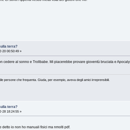
ulla terra?
-20 00:50:49 »
on cedere al sonno e Trollbabe. Mi piacerebbe provare gioventù bruciata e Apocaly
lle persone che frequenta. Giuda, per esempio, aveva degli amici irreprensibili.
ulla terra?
-28 18:24:55 »
e detto io non ho manuali fisici ma nmolti pdf.