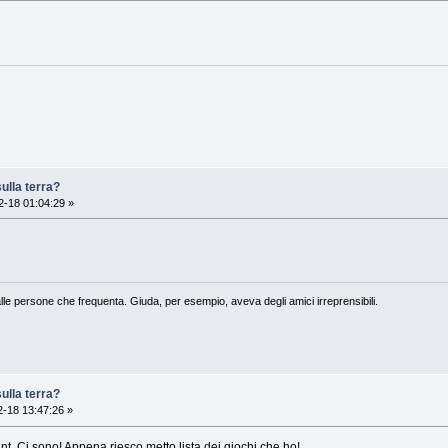
ulla terra?
-18 01:04:29 »
lle persone che frequenta. Giuda, per esempio, aveva degli amici irreprensibili.
ulla terra?
-18 13:47:26 »
unt. Ci sono! Appena riesco metto lista dei giochi che ho!