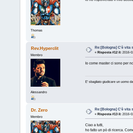
Thomas
Re:[Bologna] C'è vita s
Rev.Hyperclit
«
Risposta #12 il:
2016-02
Membro
Io come master ci sono per n
E' sbagliato giudicare un uomo da
Alessandro
Re:[Bologna] C'è vita s
Dr. Zero
«
Risposta #13 il:
2016-02
Membro
Ciao a tutti,
ho fatto un pò di ricerca. Com