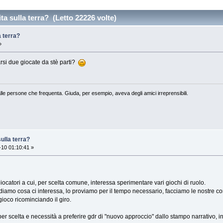
ta sulla terra? (Letto 22226 volte)
a terra?
»
arsi due giocate da stè parti?
lle persone che frequenta. Giuda, per esempio, aveva degli amici irreprensibili.
ulla terra?
10 01:10:41 »
iocatori a cui, per scelta comune, interessa sperimentare vari giochi di ruolo.
iamo cosa ci interessa, lo proviamo per il tempo necessario, facciamo le nostre con
ioco ricominciando il giro.
er scelta e necessità a preferire gdr di "nuovo approccio" dallo stampo narrativo,