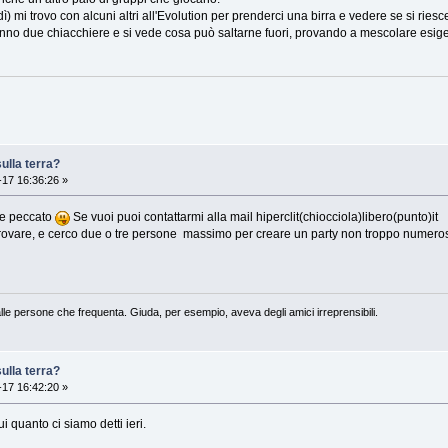
mi trovo con alcuni altri all'Evolution per prenderci una birra e vedere se si ries
anno due chiacchiere e si vede cosa può saltarne fuori, provando a mescolare esig
ulla terra?
17 16:36:26 »
che peccato
Se vuoi puoi contattarmi alla mail hiperclit(chiocciola)libero(punto)it
provare, e cerco due o tre persone massimo per creare un party non troppo numero
lle persone che frequenta. Giuda, per esempio, aveva degli amici irreprensibili.
ulla terra?
17 16:42:20 »
 quanto ci siamo detti ieri.