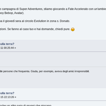
 campagna di Super Adventures, stiamo giocando a Fate Accelerato con un'ambienta
boy Bebop, Avatar).
 il giovedì sera al circolo Evolution in zona s. Donato.
ioni. Se fanno al caso tuo e hai domande, chiedi pure.
ulla terra?
11 00:25:44 »
lle persone che frequenta. Giuda, per esempio, aveva degli amici irreprensibili.
ulla terra?
15 22:13:26 »
nche un altro paio di gruppi che giocano.