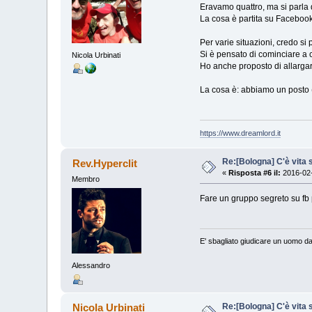
Eravamo quattro, ma si parla d
La cosa è partita su Facebook,
Per varie situazioni, credo si
Si è pensato di cominciare a 
Nicola Urbinati
Ho anche proposto di allargare
La cosa è: abbiamo un posto (
https://www.dreamlord.it
Re:[Bologna] C'è vita s
Rev.Hyperclit
«
Risposta #6 il:
2016-02-
Membro
Fare un gruppo segreto su fb po
E' sbagliato giudicare un uomo da
Alessandro
Re:[Bologna] C'è vita s
Nicola Urbinati