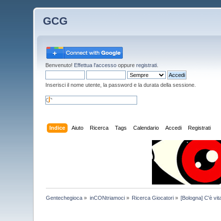
GCG
Benvenuto!
Effettua l'accesso
oppure
registrati
.
Inserisci il nome utente, la password e la durata della sessione.
Indice
Aiuto
Ricerca
Tags
Calendario
Accedi
Registrati
Gentechegioca
»
inCONtriamoci
»
Ricerca Giocatori
»
[Bologna] C'è vit