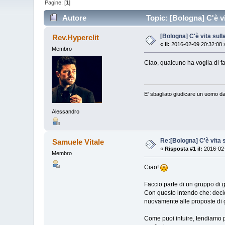
Pagine: [
1
]
Autore
Topic: [Bologna] C'è vi
[Bologna] C'è vita sull
Rev.Hyperclit
«
il:
2016-02-09 20:32:08 
Membro
Ciao, qualcuno ha voglia di f
E' sbagliato giudicare un uomo da
Alessandro
Re:[Bologna] C'è vita s
Samuele Vitale
«
Risposta #1 il:
2016-02-
Membro
Ciao!
Faccio parte di un gruppo di g
Con questo intendo che: decid
nuovamente alle proposte di g
Come puoi intuire, tendiamo p