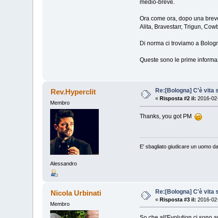
medio-breve.
Ora come ora, dopo una breve
Alita, Bravestarr, Trigun, Cow
Di norma ci troviamo a Bologna
Queste sono le prime informaz
Re:[Bologna] C'è vita s
Rev.Hyperclit
«
Risposta #2 il:
2016-02-
Membro
Thanks, you got PM
E' sbagliato giudicare un uomo da
Alessandro
Re:[Bologna] C'è vita s
Nicola Urbinati
«
Risposta #3 il:
2016-02-
Membro
So che all'Evolution ci sono a