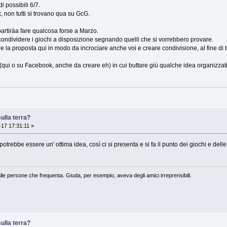
i possibili 6/7.
 non tutti si trovano qua su GcG.
 partiràa fare qualcosa forse a Marzo.
condividere i giochi a disposizione segnando quelli che si vorrebbero provare.
 la proposta qui in modo da incrociare anche voi e creare condivisione, al fine di tro
qui o su Facebook, anche da creare eh) in cui buttare giù qualche idea organizzativ
ulla terra?
17 17:31:11 »
trebbe essere un' ottima idea, così ci si presenta e si fa il punto dei giochi e delle 
lle persone che frequenta. Giuda, per esempio, aveva degli amici irreprensibili.
ulla terra?