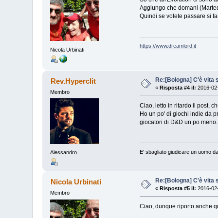
Aggiungo che domani (Martedì) 
Quindi se volete passare si f
https://www.dreamlord.it
Nicola Urbinati
Re:[Bologna] C'è vita s
Rev.Hyperclit
«
Risposta #4 il:
2016-02-
Membro
Ciao, letto in ritardo il post, 
Ho un po' di giochi indie da 
giocatori di D&D un po meno.
E' sbagliato giudicare un uomo da
Alessandro
Re:[Bologna] C'è vita s
Nicola Urbinati
«
Risposta #5 il:
2016-02-
Membro
Ciao, dunque riporto anche qui