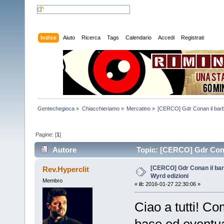
Indice
Aiuto
Ricerca
Tags
Calendario
Accedi
Registrati
Gentechegioca
»
Chiacchieriamo
»
Mercatino
»
[CERCO] Gdr Conan il barbar
Pagine: [
1
]
Autore
Topic: [CERCO] Gdr Conan 
[CERCO] Gdr Conan il barb
Rev.Hyperclit
Wyrd edizioni
Membro
«
il:
2016-01-27 22:30:06 »
Ciao a tutti! Co