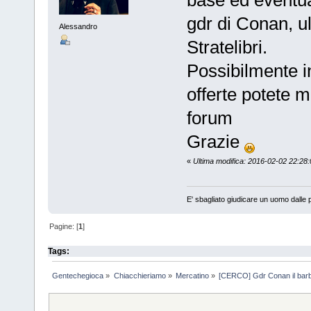
base ed eventua
gdr di Conan, ul
Alessandro
Stratelibri.
Possibilmente i
offerte potete 
forum
Grazie
«
Ultima modifica: 2016-02-02 22:28:
E' sbagliato giudicare un uomo dalle 
Pagine: [
1
]
Tags:
Gentechegioca
»
Chiacchieriamo
»
Mercatino
»
[CERCO] Gdr Conan il barbar