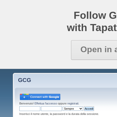
Follow 
with Tapat
Open in 
GCG
Benvenuto!
Effettua l'accesso
oppure
registrati
.
Inserisci il nome utente, la password e la durata della sessione.