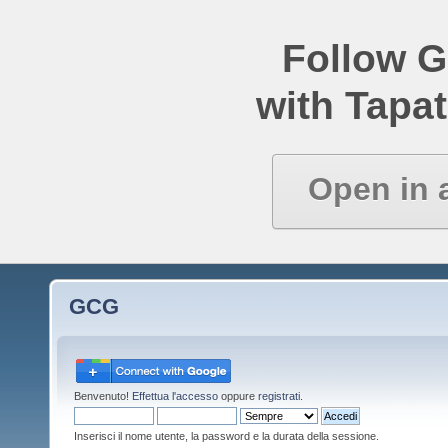
Follow 
with Tapat
Open in 
GCG
Benvenuto!
Effettua l'accesso
oppure
registrati
.
Inserisci il nome utente, la password e la durata della sessione.