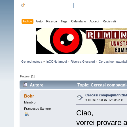
Indice
Aiuto
Ricerca
Tags
Calendario
Accedi
Registrati
Gentechegioca
»
inCONtriamoci
»
Ricerca Giocatori
»
Cercasi compagnia/i
Pagine: [
1
]
Autore
Topic: Cercasi compagnia/
Cercasi compagnia/inizia
Bohr
«
il:
2015-08-07 12:08:23 »
Membro
Francesco Santoro
Ciao,
vorrei provare 