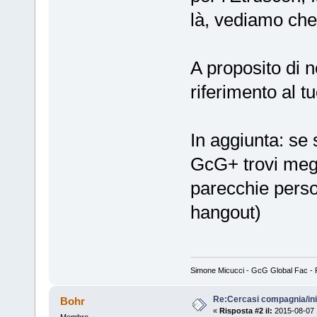
là, vediamo che
A proposito di 
riferimento al t
In aggiunta: se
GcG+ trovi megl
parecchie perso
hangout)
Simone Micucci - GcG Global Fac - Fan
Re:Cercasi compagnia/ini
Bohr
«
Risposta #2 il:
2015-08-07 
Membro