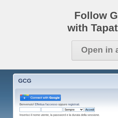
Follow 
with Tapat
Open in 
GCG
Benvenuto!
Effettua l'accesso
oppure
registrati
.
Inserisci il nome utente, la password e la durata della sessione.