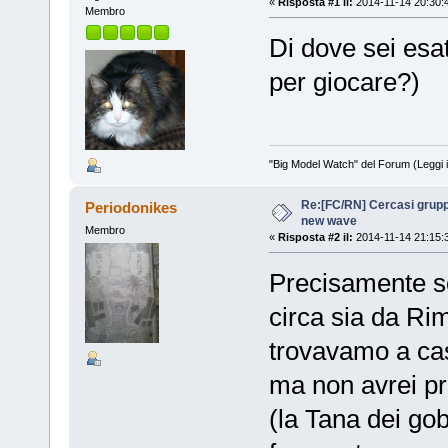
«
Risposta #1 il:
2014-11-14 20:30:
Membro
Di dove sei esa
per giocare?)
"Big Model Watch" del Forum (Leggi 
Re:[FC/RN] Cercasi grupp
Periodonikes
new wave
Membro
«
Risposta #2 il:
2014-11-14 21:15:
Precisamente so
circa sia da Ri
trovavamo a ca
ma non avrei p
(la Tana dei go