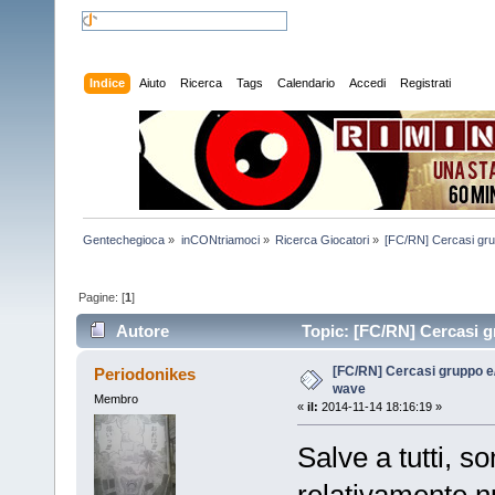
Indice
Aiuto
Ricerca
Tags
Calendario
Accedi
Registrati
Gentechegioca
»
inCONtriamoci
»
Ricerca Giocatori
»
[FC/RN] Cercasi gru
Pagine: [
1
]
Autore
Topic: [FC/RN] Cercasi g
[FC/RN] Cercasi gruppo e
Periodonikes
wave
Membro
«
il:
2014-11-14 18:16:19 »
Salve a tutti, 