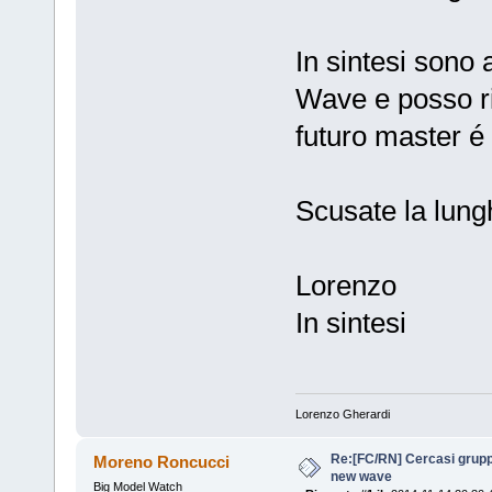
In sintesi sono
Wave e posso ri
futuro master é
Scusate la lung
Lorenzo
In sintesi
Lorenzo Gherardi
Re:[FC/RN] Cercasi grupp
Moreno Roncucci
new wave
Big Model Watch