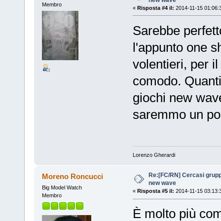
Membro
«
Risposta #4 il:
2014-11-15 01:06:
Sarebbe perfetto
l'appunto one sh
volentieri, per 
comodo. Quanti 
giochi new wave
saremmo un po'
Lorenzo Gherardi
Re:[FC/RN] Cercasi grupp
Moreno Roncucci
new wave
Big Model Watch
«
Risposta #5 il:
2014-11-15 03:13:
Membro
È molto più com