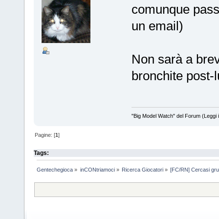
comunque passi
un email)
Non sarà a bre
bronchite post-l
"Big Model Watch" del Forum (Leggi 
Pagine: [
1
]
Tags:
Gentechegioca
»
inCONtriamoci
»
Ricerca Giocatori
»
[FC/RN] Cercasi gru