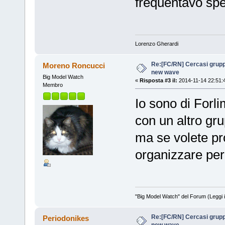
frequentavo spe
Lorenzo Gherardi
Re:[FC/RN] Cercasi grupp
Moreno Roncucci
new wave
Big Model Watch
«
Risposta #3 il:
2014-11-14 22:51:
Membro
Io sono di Forli
con un altro gru
ma se volete pr
organizzare per
"Big Model Watch" del Forum (Leggi 
Re:[FC/RN] Cercasi grupp
Periodonikes
new wave