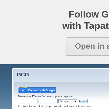
Follow 
with Tapat
Open in 
GCG
Benvenuto!
Effettua l'accesso
oppure
registrati
.
Inserisci il nome utente, la password e la durata della sessione.