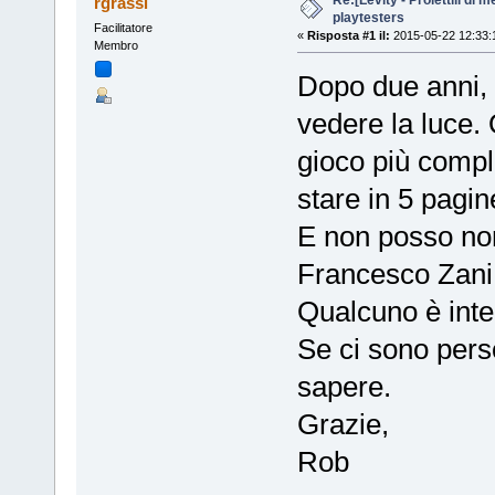
rgrassi
playtesters
Facilitatore
«
Risposta #1 il:
2015-05-22 12:33:
Membro
Dopo due anni, P
vedere la luce.
gioco più compl
stare in 5 pagin
E non posso non 
Francesco Zani 
Qualcuno è inte
Se ci sono pers
sapere.
Grazie,
Rob