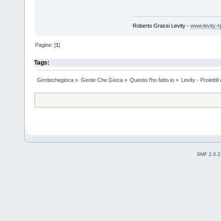
Roberto Grassi Levity -
www.levity-r
Pagine: [
1
]
Tags:
Gentechegioca
»
Gente Che Gioca
»
Questo l'ho fatto io
»
Levity - Proiettil
SMF 2.0.2