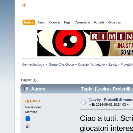
Indice
Aiuto
Ricerca
Tags
Calendario
Accedi
Registrati
Gentechegioca
»
Gente Che Gioca
»
Questo l'ho fatto io
»
Levity - Proiettil
Pagine: [
1
]
Autore
Topic: [Levity - Proiettil
[Levity - Proiettili di mem
rgrassi
«
il:
2014-09-01 10:54:03 »
Facilitatore
Membro
Ciao a tutti. Sc
giocatori inter