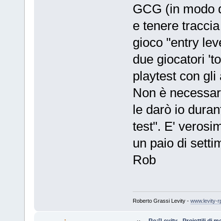
GCG (in modo d
e tenere traccia
gioco "entry lev
due giocatori 't
playtest con gli
Non è necessari
le darò io duran
test". E' verosimi
un paio di sett
Rob
Roberto Grassi Levity -
www.levity-r
Re:[Levity - Proiettili di