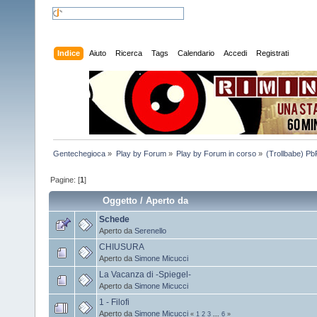
Indice
Aiuto
Ricerca
Tags
Calendario
Accedi
Registrati
Gentechegioca
»
Play by Forum
»
Play by Forum in corso
»
(Trollbabe) Pb
Pagine: [
1
]
Oggetto
/
Aperto da
Schede
Aperto da
Serenello
CHIUSURA
Aperto da
Simone Micucci
La Vacanza di -Spiegel-
Aperto da
Simone Micucci
1 - Filofi
Aperto da
Simone Micucci
«
1
2
3
...
6
»