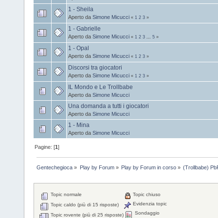
1 - Sheila
Aperto da
Simone Micucci
«
1
2
3
»
1 - Gabrielle
Aperto da
Simone Micucci
«
1
2
3
...
5
»
1 - Opal
Aperto da
Simone Micucci
«
1
2
3
»
Discorsi tra giocatori
Aperto da
Simone Micucci
«
1
2
3
»
IL Mondo e Le Trollbabe
Aperto da
Simone Micucci
Una domanda a tutti i giocatori
Aperto da
Simone Micucci
1 - Mina
Aperto da
Simone Micucci
Pagine: [
1
]
Gentechegioca
»
Play by Forum
»
Play by Forum in corso
»
(Trollbabe) Pb
Topic normale
Topic chiuso
Evidenzia topic
Topic caldo (più di 15 risposte)
Sondaggio
Topic rovente (più di 25 risposte)