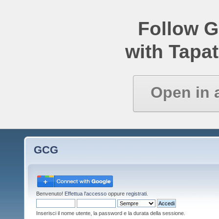
Follow 
with Tapat
Open in 
GCG
Benvenuto!
Effettua l'accesso
oppure
registrati
.
Inserisci il nome utente, la password e la durata della sessione.