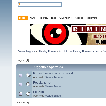
Indice
Aiuto
Ricerca
Tags
Calendario
Accedi
Registrati
Gentechegioca
»
Play by Forum
»
Archivio dei Play by Forum sospesi
»
(I
Pagine: [
1
]
Oggetto
/
Aperto da
Primo Combattimento di prova!
Aperto da
Simone Micucci
Regolamento
Aperto da
Matteo Suppo
Iscrizioni
Aperto da
Matteo Suppo
Pagine: [
1
]