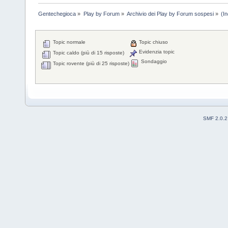
Gentechegioca
»
Play by Forum
»
Archivio dei Play by Forum sospesi
»
(I
Topic normale
Topic chiuso
Evidenzia topic
Topic caldo (più di 15 risposte)
Sondaggio
Topic rovente (più di 25 risposte)
SMF 2.0.2