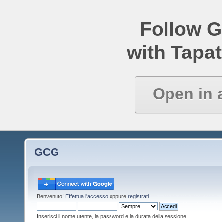
Follow 
with Tapat
Open in 
GCG
Benvenuto!
Effettua l'accesso
oppure
registrati
.
Inserisci il nome utente, la password e la durata della sessione.