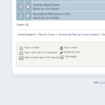
Schede degli Eccelsi
Aperto da
Luca Veluttini
Raccolta di PNG veloci e non
Aperto da
Luca Veluttini
Pagine: [
1
]
Gentechegioca
»
Play by Forum
»
Archivio dei Play by Forum sospesi
»
(S
Topic normale
Topic chiuso
Evidenzia topic
Topic caldo (più di 15 risposte)
Sondaggio
Topic rovente (più di 25 risposte)
SMF 2.0.2