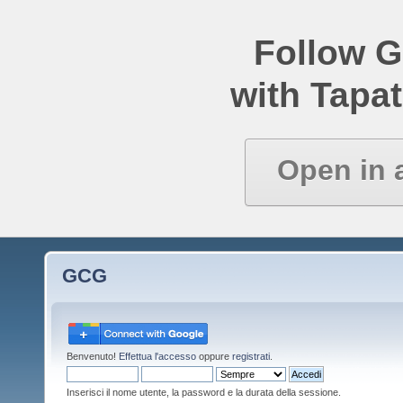
Follow 
with Tapat
Open in 
GCG
Benvenuto!
Effettua l'accesso
oppure
registrati
.
Inserisci il nome utente, la password e la durata della sessione.