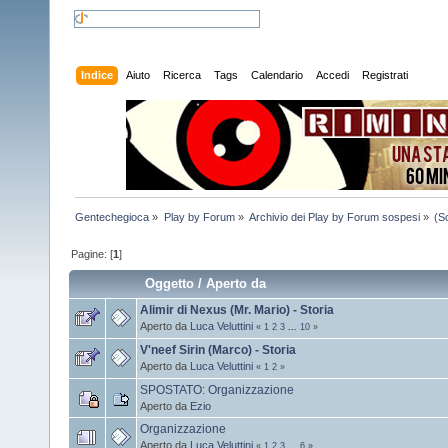
Indice
Aiuto
Ricerca
Tags
Calendario
Accedi
Registrati
Gentechegioca
»
Play by Forum
»
Archivio dei Play by Forum sospesi
»
(S
Pagine: [
1
]
Oggetto
/
Aperto da
Alimir di Nexus (Mr. Mario) - Storia
Aperto da
Luca Veluttini
«
1
2
3
...
10
»
V'neef Sirin (Marco) - Storia
Aperto da
Luca Veluttini
«
1
2
»
SPOSTATO: Organizzazione
Aperto da
Ezio
Organizzazione
Aperto da
Luca Veluttini
«
1
2
3
...
6
»