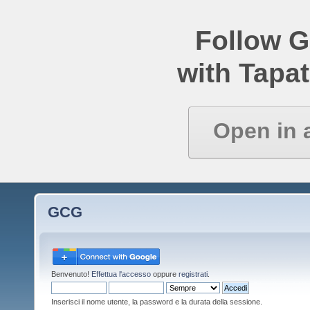
Follow 
with Tapat
Open in 
GCG
Benvenuto!
Effettua l'accesso
oppure
registrati
.
Inserisci il nome utente, la password e la durata della sessione.