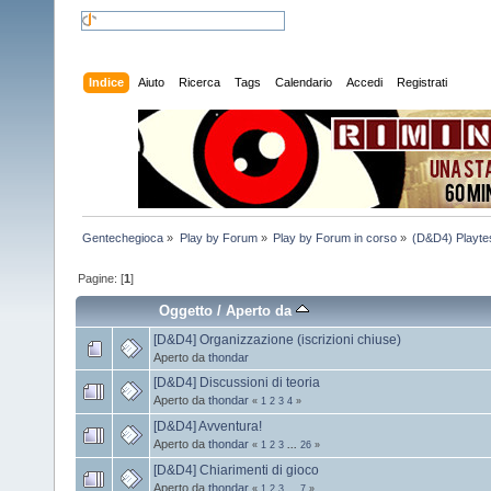
Indice
Aiuto
Ricerca
Tags
Calendario
Accedi
Registrati
Gentechegioca
»
Play by Forum
»
Play by Forum in corso
»
(D&D4) Playtes
Pagine: [
1
]
Oggetto
/
Aperto da
[D&D4] Organizzazione (iscrizioni chiuse)
Aperto da
thondar
[D&D4] Discussioni di teoria
Aperto da
thondar
«
1
2
3
4
»
[D&D4] Avventura!
Aperto da
thondar
«
1
2
3
...
26
»
[D&D4] Chiarimenti di gioco
Aperto da
thondar
«
1
2
3
...
7
»