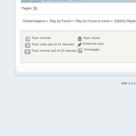
Pagine: [
1
]
Gentechegioca
»
Play by Forum
»
Play by Forum in corso
»
(D&D4) Playtes
Topic normale
Topic chiuso
Evidenzia topic
Topic caldo (più di 15 risposte)
Sondaggio
Topic rovente (più di 25 risposte)
SMF 2.0.2