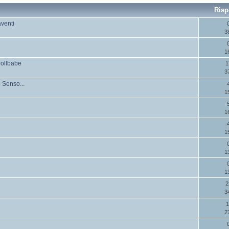
Risp
aventi
3
1
rollbabe
1
3
 Senso...
1
1
1
1
1
2
3
1
2