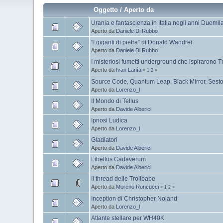
Oggetto
/
Aperto da
Urania e fantascienza in Italia negli anni Duemil
Aperto da
Daniele Di Rubbo
“I giganti di pietra” di Donald Wandrei
Aperto da
Daniele Di Rubbo
I misteriosi fumetti underground che ispirarono T
Aperto da
Ivan Lanìa
«
1
2
»
Source Code, Quantum Leap, Black Mirror, Sesto
Aperto da
Lorenzo_l
Il Mondo di Tellus
Aperto da
Davide Alberici
Ipnosi Ludica
Aperto da
Lorenzo_l
Gladiatori
Aperto da
Davide Alberici
Libellus Cadaverum
Aperto da
Davide Alberici
Il thread delle Trollbabe
Aperto da
Moreno Roncucci
«
1
2
»
Inception di Christopher Noland
Aperto da
Lorenzo_l
Atlante stellare per WH40K