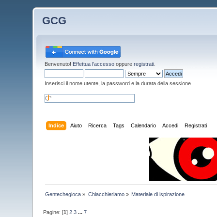
GCG
Benvenuto!
Effettua l'accesso
oppure
registrati
.
Inserisci il nome utente, la password e la durata della sessione.
Indice
Aiuto
Ricerca
Tags
Calendario
Accedi
Registrati
Gentechegioca
»
Chiacchieriamo
»
Materiale di ispirazione
Pagine: [
1
]
2
3
...
7