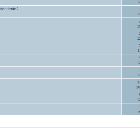
1
intendente?
1
1
1
1
1
1
3
26
1
1