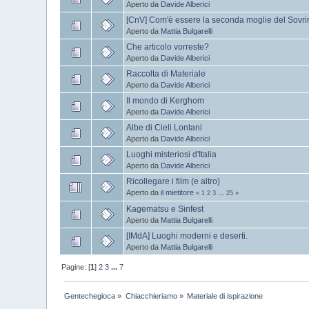
Aperto da
Davide Alberici
[CnV] Com'è essere la seconda moglie del Sovr
Aperto da
Mattia Bulgarelli
Che articolo vorreste?
Aperto da
Davide Alberici
Raccolta di Materiale
Aperto da
Davide Alberici
Il mondo di Kerghom
Aperto da
Davide Alberici
Albe di Cieli Lontani
Aperto da
Davide Alberici
Luoghi misteriosi d'Italia
Aperto da
Davide Alberici
Ricollegare i film (e altro)
Aperto da
il mietitore
«
1
2
3
...
25
»
Kagematsu e Sinfest
Aperto da
Mattia Bulgarelli
[IMdA] Luoghi moderni e deserti.
Aperto da
Mattia Bulgarelli
Pagine: [
1
]
2
3
...
7
Gentechegioca
»
Chiacchieriamo
»
Materiale di ispirazione