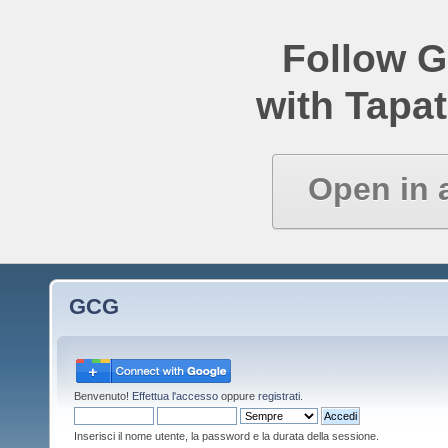
Follow 
with Tapat
Open in 
GCG
Benvenuto!
Effettua l'accesso
oppure
registrati
.
Inserisci il nome utente, la password e la durata della sessione.