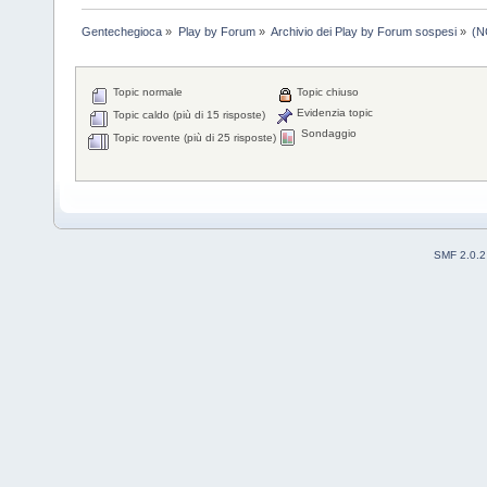
Gentechegioca
»
Play by Forum
»
Archivio dei Play by Forum sospesi
»
(N
Topic normale
Topic chiuso
Evidenzia topic
Topic caldo (più di 15 risposte)
Sondaggio
Topic rovente (più di 25 risposte)
SMF 2.0.2