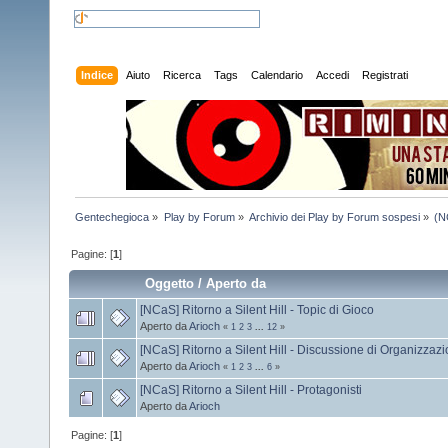
Indice
Aiuto
Ricerca
Tags
Calendario
Accedi
Registrati
Gentechegioca
»
Play by Forum
»
Archivio dei Play by Forum sospesi
»
(N
Pagine: [
1
]
Oggetto
/
Aperto da
[NCaS] Ritorno a Silent Hill - Topic di Gioco
Aperto da
Arioch
«
1
2
3
...
12
»
[NCaS] Ritorno a Silent Hill - Discussione di Organizzaz
Aperto da
Arioch
«
1
2
3
...
6
»
[NCaS] Ritorno a Silent Hill - Protagonisti
Aperto da
Arioch
Pagine: [
1
]