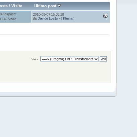
oste
/
Visite
Ultimo post
24 Risposte
2010-03-07 15:05:10
da
Davide Losito - ( Khana )
8 140 Visite
Vai a: