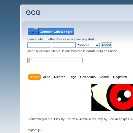
GCG
Benvenuto!
Effettua l'accesso
oppure
registrati
.
Inserisci il nome utente, la password e la durata della sessione.
Indice
Aiuto
Ricerca
Tags
Calendario
Accedi
Registrati
Gentechegioca
»
Play by Forum
»
Archivio dei Play by Forum sospesi
»
Pagine: [
1
]