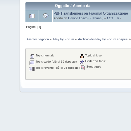
Oggetto
/
Aperto da
PBF [Transformers on Fragma] Organizzazione
Aperto da
Davide Losito - ( Khana )
«
1
2
3
...
9
»
Pagine: [
1
]
Gentechegioca
»
Play by Forum
»
Archivio dei Play by Forum sospesi
»
Topic normale
Topic chiuso
Evidenzia topic
Topic caldo (più di 15 risposte)
Sondaggio
Topic rovente (più di 25 risposte)