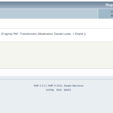
Risp
1
8
(Fragma) PbF: Transformers
(Moderatore:
Davide Losito - ( Khana )
)
SMF 2.0.2
|
SMF © 2011
,
Simple Machines
XHTML
RSS
WAP2