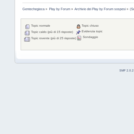
Gentechegioca
»
Play by Forum
»
Archivio dei Play by Forum sospesi
»
(S
Topic normale
Topic chiuso
Evidenzia topic
Topic caldo (più di 15 risposte)
Sondaggio
Topic rovente (più di 25 risposte)
SMF 2.0.2