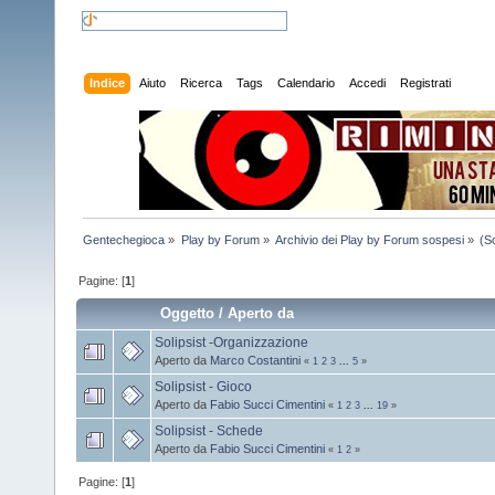
Indice
Aiuto
Ricerca
Tags
Calendario
Accedi
Registrati
Gentechegioca
»
Play by Forum
»
Archivio dei Play by Forum sospesi
»
(S
Pagine: [
1
]
Oggetto
/
Aperto da
Solipsist -Organizzazione
Aperto da
Marco Costantini
«
1
2
3
...
5
»
Solipsist - Gioco
Aperto da
Fabio Succi Cimentini
«
1
2
3
...
19
»
Solipsist - Schede
Aperto da
Fabio Succi Cimentini
«
1
2
»
Pagine: [
1
]