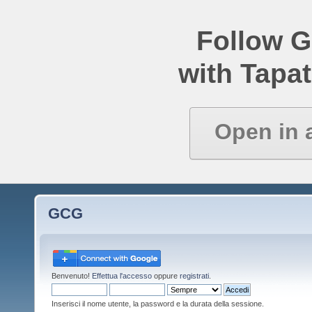
Follow 
with Tapat
Open in 
GCG
Benvenuto!
Effettua l'accesso
oppure
registrati
.
Inserisci il nome utente, la password e la durata della sessione.