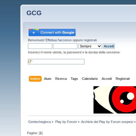
GCG
Benvenuto!
Effettua l'accesso
oppure
registrati
.
Inserisci il nome utente, la password e la durata della sessione.
Indice
Aiuto
Ricerca
Tags
Calendario
Accedi
Registrati
Gentechegioca
»
Play by Forum
»
Archivio dei Play by Forum sospesi
»
Pagine: [
1
]