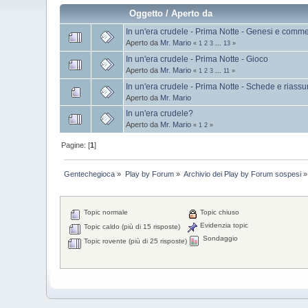
Oggetto
/
Aperto da
In un'era crudele - Prima Notte - Genesi e comme
Aperto da
Mr. Mario
«
1
2
3
...
13
»
In un'era crudele - Prima Notte - Gioco
Aperto da
Mr. Mario
«
1
2
3
...
11
»
In un'era crudele - Prima Notte - Schede e riassu
Aperto da
Mr. Mario
In un'era crudele?
Aperto da
Mr. Mario
«
1
2
»
Pagine: [
1
]
Gentechegioca
»
Play by Forum
»
Archivio dei Play by Forum sospesi
»
Topic normale
Topic chiuso
Evidenzia topic
Topic caldo (più di 15 risposte)
Sondaggio
Topic rovente (più di 25 risposte)