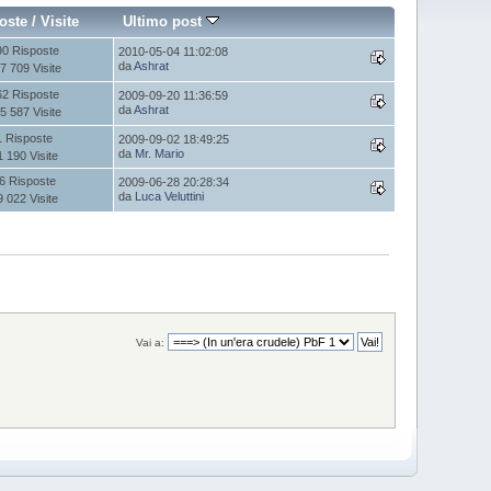
oste
/
Visite
Ultimo post
90 Risposte
2010-05-04 11:02:08
da
Ashrat
7 709 Visite
62 Risposte
2009-09-20 11:36:59
da
Ashrat
5 587 Visite
1 Risposte
2009-09-02 18:49:25
da
Mr. Mario
1 190 Visite
6 Risposte
2009-06-28 20:28:34
da
Luca Veluttini
9 022 Visite
Vai a: