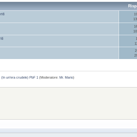
Risp
nti
1
13
1
10
nti
1
2
2
(In un'era crudele) PbF 1
(Moderatore:
Mr. Mario
)