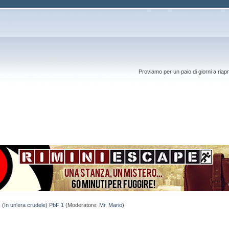
Proviamo per un paio di giorni a riapr
(In un'era crudele) PbF 1
(Moderatore:
Mr. Mario
)