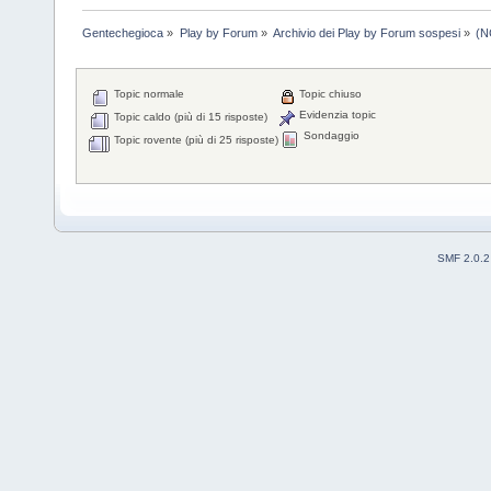
Gentechegioca
»
Play by Forum
»
Archivio dei Play by Forum sospesi
»
(N
Topic normale
Topic chiuso
Evidenzia topic
Topic caldo (più di 15 risposte)
Sondaggio
Topic rovente (più di 25 risposte)
SMF 2.0.2