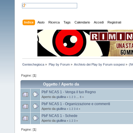
Indice
Aiuto
Ricerca
Tags
Calendario
Accedi
Registrati
Gentechegioca
»
Play by Forum
»
Archivio dei Play by Forum sospesi
»
(N
Pagine: [
1
]
Oggetto
/
Aperto da
PbF NCAS 1 - Venga il tuo Regno
Aperto da
giullina
«
1
2
3
...
6
»
PbF NCAS 1 - Organizzazione e commenti
Aperto da
giullina
«
1
2
3
4
»
PbF NCAS 1 - Schede
Aperto da
giullina
«
1
2
3
»
Pagine: [
1
]