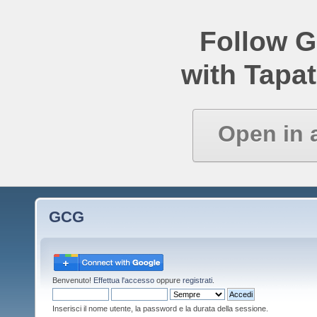
Follow 
with Tapat
Open in 
GCG
Benvenuto!
Effettua l'accesso
oppure
registrati
.
Inserisci il nome utente, la password e la durata della sessione.