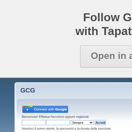
Follow 
with Tapat
Open in 
GCG
Benvenuto!
Effettua l'accesso
oppure
registrati
.
Inserisci il nome utente, la password e la durata della sessione.