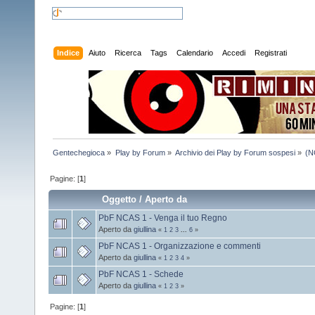
Indice
Aiuto
Ricerca
Tags
Calendario
Accedi
Registrati
Gentechegioca
»
Play by Forum
»
Archivio dei Play by Forum sospesi
»
(N
Pagine: [
1
]
Oggetto
/
Aperto da
PbF NCAS 1 - Venga il tuo Regno
Aperto da
giullina
«
1
2
3
...
6
»
PbF NCAS 1 - Organizzazione e commenti
Aperto da
giullina
«
1
2
3
4
»
PbF NCAS 1 - Schede
Aperto da
giullina
«
1
2
3
»
Pagine: [
1
]