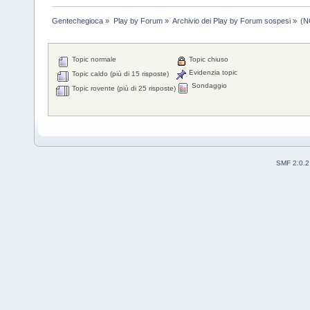
Gentechegioca
»
Play by Forum
»
Archivio dei Play by Forum sospesi
»
(N
Topic normale
Topic chiuso
Evidenzia topic
Topic caldo (più di 15 risposte)
Sondaggio
Topic rovente (più di 25 risposte)
SMF 2.0.2