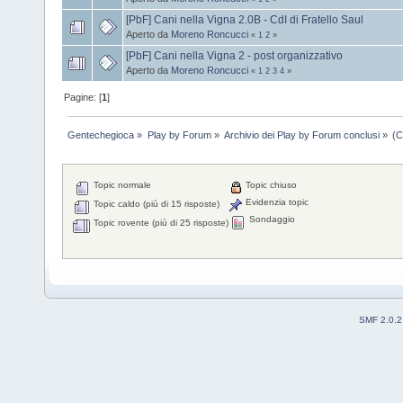
[PbF] Cani nella Vigna 2.0B - CdI di Fratello Saul
Aperto da
Moreno Roncucci
«
1
2
»
[PbF] Cani nella Vigna 2 - post organizzativo
Aperto da
Moreno Roncucci
«
1
2
3
4
»
Pagine: [
1
]
Gentechegioca
»
Play by Forum
»
Archivio dei Play by Forum conclusi
»
(C
Topic normale
Topic chiuso
Evidenzia topic
Topic caldo (più di 15 risposte)
Sondaggio
Topic rovente (più di 25 risposte)
SMF 2.0.2