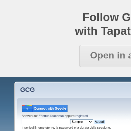
Follow 
with Tapat
Open in 
GCG
Benvenuto!
Effettua l'accesso
oppure
registrati
.
Inserisci il nome utente, la password e la durata della sessione.