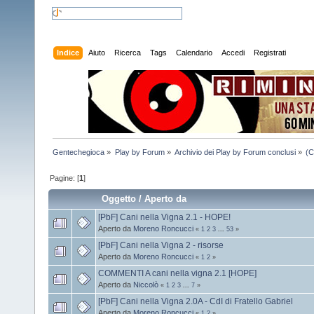
Indice
Aiuto
Ricerca
Tags
Calendario
Accedi
Registrati
Gentechegioca
»
Play by Forum
»
Archivio dei Play by Forum conclusi
»
(C
Pagine: [
1
]
Oggetto
/
Aperto da
[PbF] Cani nella Vigna 2.1 - HOPE!
Aperto da
Moreno Roncucci
«
1
2
3
...
53
»
[PbF] Cani nella Vigna 2 - risorse
Aperto da
Moreno Roncucci
«
1
2
»
COMMENTI A cani nella vigna 2.1 [HOPE]
Aperto da
Niccolò
«
1
2
3
...
7
»
[PbF] Cani nella Vigna 2.0A - CdI di Fratello Gabriel
Aperto da
Moreno Roncucci
«
1
2
»