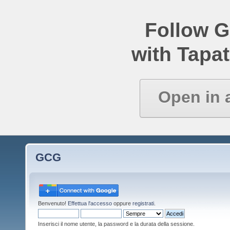
Follow 
with Tapat
Open in 
GCG
Benvenuto!
Effettua l'accesso
oppure
registrati
.
Inserisci il nome utente, la password e la durata della sessione.