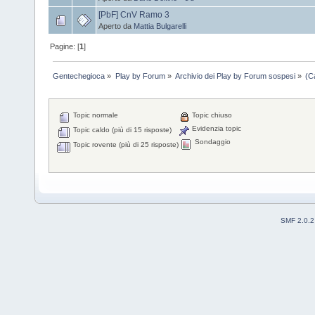
[PbF] CnV Ramo 3
Aperto da
Mattia Bulgarelli
Pagine: [
1
]
Gentechegioca
»
Play by Forum
»
Archivio dei Play by Forum sospesi
»
(C
Topic normale
Topic chiuso
Evidenzia topic
Topic caldo (più di 15 risposte)
Sondaggio
Topic rovente (più di 25 risposte)
SMF 2.0.2