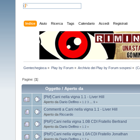
Indice
Aiuto
Ricerca
Tags
Calendario
Accedi
Registrati
Gentechegioca
»
Play by Forum
»
Archivio dei Play by Forum sospesi
»
(C
Pagine: [
1
]
Oggetto
/
Aperto da
[Pbf] Cani nella vigna 1.1 - Liver Hill
Aperto da
Dario Delfino
«
1
2
3
...
9
»
Commenti a Cani nella vigna 1.1 - Liver Hill
Aperto da
Riccardo
[PbF] Cani nella vigna 1.0B CDI Fratello Bertrand
Aperto da
Dario Delfino
«
1
2
»
[PbF] Cani nella vigna 1.0A CDI Fratello Jonathan
Aperto da
Dario Delfino
«
1
2
»