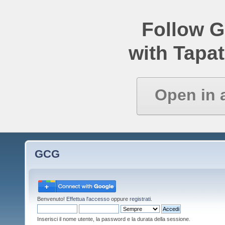
Follow 
with Tapat
Open in 
GCG
Benvenuto!
Effettua l'accesso
oppure
registrati
.
Inserisci il nome utente, la password e la durata della sessione.