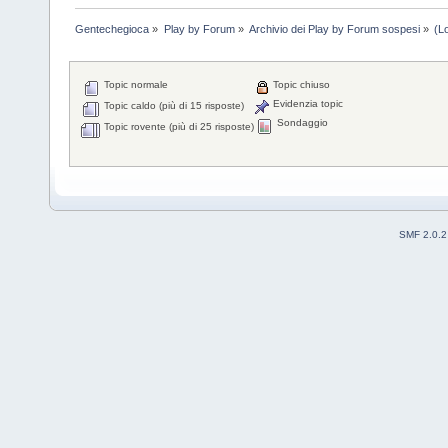
Gentechegioca
»
Play by Forum
»
Archivio dei Play by Forum sospesi
»
(L
Topic normale
Topic chiuso
Evidenzia topic
Topic caldo (più di 15 risposte)
Sondaggio
Topic rovente (più di 25 risposte)
SMF 2.0.2