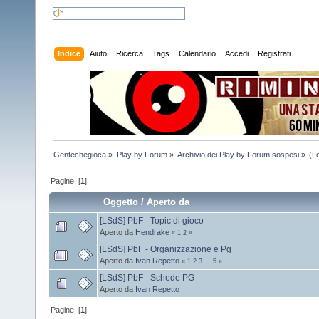
Indice
Aiuto
Ricerca
Tags
Calendario
Accedi
Registrati
Gentechegioca
»
Play by Forum
»
Archivio dei Play by Forum sospesi
»
(L
Pagine: [
1
]
Oggetto
/
Aperto da
[LSdS] PbF - Topic di gioco
Aperto da
Hendrake
«
1
2
»
[LSdS] PbF - Organizzazione e Pg
Aperto da
Ivan Repetto
«
1
2
3
...
5
»
[LSdS] PbF - Schede PG -
Aperto da
Ivan Repetto
Pagine: [
1
]