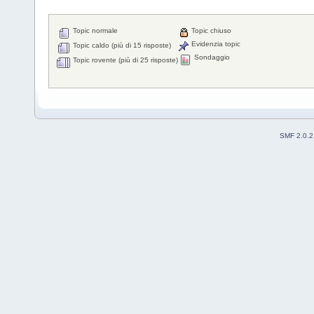
Topic normale
Topic chiuso
Evidenzia topic
Topic caldo (più di 15 risposte)
Sondaggio
Topic rovente (più di 25 risposte)
SMF 2.0.2