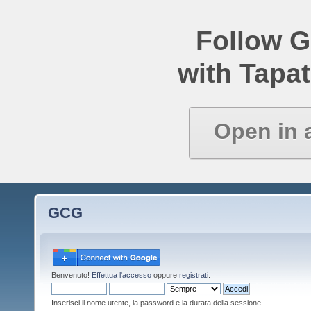
Follow 
with Tapat
Open in 
GCG
Benvenuto!
Effettua l'accesso
oppure
registrati
.
Inserisci il nome utente, la password e la durata della sessione.