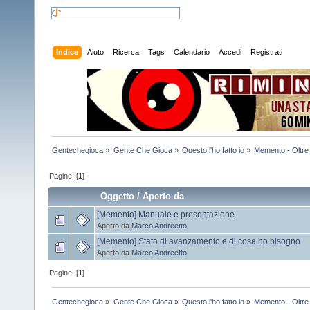
Indice
Aiuto
Ricerca
Tags
Calendario
Accedi
Registrati
Gentechegioca
»
Gente Che Gioca
»
Questo l'ho fatto io
»
Memento - Oltre i
Pagine: [
1
]
Oggetto
/
Aperto da
[Memento] Manuale e presentazione
Aperto da
Marco Andreetto
[Memento] Stato di avanzamento e di cosa ho bisogno
Aperto da
Marco Andreetto
Pagine: [
1
]
Gentechegioca
»
Gente Che Gioca
»
Questo l'ho fatto io
»
Memento - Oltre i