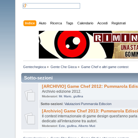
Indice
Aiuto
Ricerca
Tags
Calendario
Accedi
Registrati
Gentechegioca
»
Gente Che Gioca
»
Game Chef e altri game contest
Sotto-sezioni
[ARCHIVIO] Game Chef 2012: Pummarola Edis
Archivio edizione 2012.
Moderatori:
Mr. Mario
,
giullina
Sotto-sezioni
:
Valutazioni Pummarola Ediscion
[Archivio] Game Chef 2013: Pummarola Edisci
Il contest internazionale di game design quest'anno parla 
dedicato all'interazione tra autori.
Moderatori:
Ezio
,
giullina
,
Alberto Muti