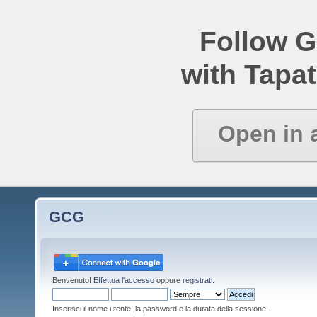
Follow 
with Tapat
Open in 
GCG
Benvenuto!
Effettua l'accesso
oppure
registrati
.
Inserisci il nome utente, la password e la durata della sessione.