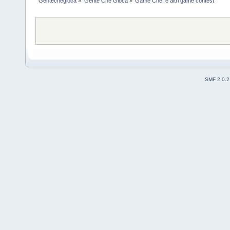
Gentechegioca
»
Gente Che Gioca
»
Game Chef e altri game contest
SMF 2.0.2