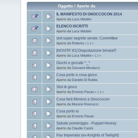
Oggetto
/
Aperto da
IL MANIFESTO DI GNOCCOCON 2014
Aperto da
Luca Veluttini
ELENCO ISCRITTI
Aperto da
Luca Veluttini
slot super segreto serale: Committee
Aperto da
Roberto
«
1
2
»
[NOVITA' #1] Degustazione birraia!!!
Aperto da
Luca Veluttini
«
1
2
»
Giochi e giocate ^_^
Aperto da
Giovanni Micolucci
Cosa porto e cosa gioco
Aperto da
Daniele Di Rubbo
Slot di gioco
Aperto da
Ernesto Pavan
«
1
2
»
Cosa farà Moreno a Gnoccocon
Aperto da
Moreno Roncucci
Cosa porto io
Aperto da
Ernesto Pavan
Sabato pomeriggio - Puppet Heresy
Aperto da
Claudio Casini
Pax Imperialis (ex-Knights of Twilight)