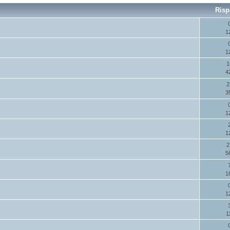
Risp
1
1
1
4
2
3
1
1
2
5
1
1
1