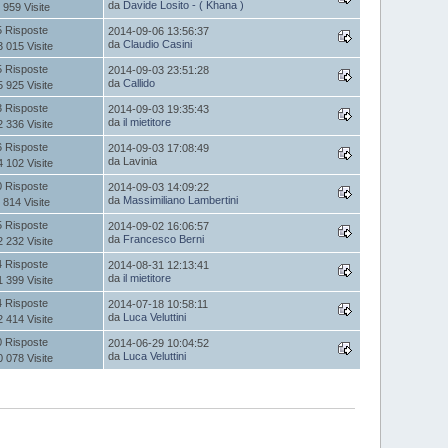
da
Davide Losito - ( Khana )
 959 Visite
5 Risposte
2014-09-06 13:56:37
da
Claudio Casini
3 015 Visite
5 Risposte
2014-09-03 23:51:28
da
Callido
5 925 Visite
3 Risposte
2014-09-03 19:35:43
da
il mietitore
2 336 Visite
6 Risposte
2014-09-03 17:08:49
da Lavinia
4 102 Visite
0 Risposte
2014-09-03 14:09:22
da
Massimiliano Lambertini
 814 Visite
5 Risposte
2014-09-02 16:06:57
da
Francesco Berni
2 232 Visite
4 Risposte
2014-08-31 12:13:41
da
il mietitore
1 399 Visite
4 Risposte
2014-07-18 10:58:11
da
Luca Veluttini
2 414 Visite
0 Risposte
2014-06-29 10:04:52
da
Luca Veluttini
0 078 Visite