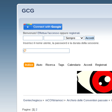
GCG
Benvenuto!
Effettua l'accesso
oppure
registrati
.
Inserisci il nome utente, la password e la durata della sessione.
Indice
Aiuto
Ricerca
Tags
Calendario
Accedi
Registrati
Gentechegioca
»
inCONtriamoci
»
Archivio delle Convention passate
»
Pagine: [
1
]
2