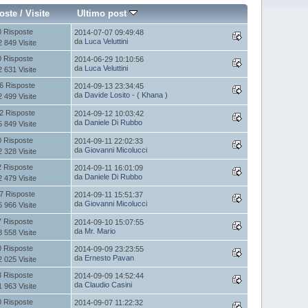
oste
/
Visite
Ultimo post
0 Risposte
2014-07-07 09:49:48
da
Luca Veluttini
2 849 Visite
0 Risposte
2014-06-29 10:10:56
da
Luca Veluttini
2 631 Visite
6 Risposte
2014-09-13 23:34:45
da
Davide Losito - ( Khana )
2 499 Visite
2 Risposte
2014-09-12 10:03:42
da
Daniele Di Rubbo
5 849 Visite
0 Risposte
2014-09-11 22:02:33
da
Giovanni Micolucci
2 328 Visite
2 Risposte
2014-09-11 16:01:09
da
Daniele Di Rubbo
2 479 Visite
7 Risposte
2014-09-11 15:51:37
da
Giovanni Micolucci
6 966 Visite
7 Risposte
2014-09-10 15:07:55
da
Mr. Mario
8 558 Visite
0 Risposte
2014-09-09 23:23:55
da
Ernesto Pavan
2 025 Visite
3 Risposte
2014-09-09 14:52:44
da
Claudio Casini
1 963 Visite
0 Risposte
2014-09-07 11:22:32