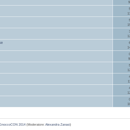
9
1
1
1
se
1
9
1
1
1
1
GnoccoCON 2014
(Moderatore:
Alexandra Zanasi
)