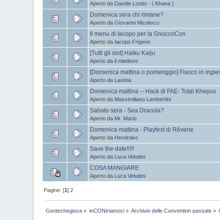
Aperto da
Davide Losito - ( Khana )
Domenica sera chi rimane?
Aperto da
Giovanni Micolucci
Il menu di Iacopo per la GnoccoCon
Aperto da
Iacopo Frigerio
[Tutti gli slot] Haiku Kaiju
Aperto da
il mietitore
[Domenica mattina o pomeriggio] Fiasco in ingle
Aperto da Lavinia
Domenica mattina -- Hack di FAE- Total Khepos
Aperto da
Massimiliano Lambertini
Sabato sera - Sea Dracula?
Aperto da
Mr. Mario
Domenica mattina - Playtest di Rêverie
Aperto da
Hendrake
Save the date!!!!!
Aperto da
Luca Veluttini
COSA MANGIARE
Aperto da
Luca Veluttini
Pagine: [
1
]
2
Gentechegioca
»
inCONtriamoci
»
Archivio delle Convention passate
»