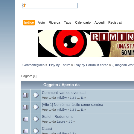
Indice
Aiuto
Ricerca
Tags
Calendario
Accedi
Registrati
Gentechegioca
»
Play by Forum
»
Play by Forum in corso
»
(Dungeon Worl
Pagine: [
1
]
Oggetto
/
Aperto da
Commenti vari ed eventuali
Aperto da
miki2w
«
1
2
3
...
11
»
[Atto 1] Non è mai facile come sembra
Aperto da
miki2w
«
1
2
3
...
11
»
Galiel - Rodomonte
Aperto da
Lepre
«
1
2
»
Classi
Aperto da
miki2w
«
1
2
»