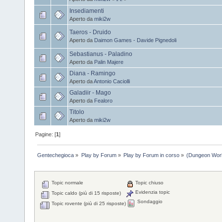
Insediamenti
Aperto da
miki2w
Taeros - Druido
Aperto da
Daimon Games - Davide Pignedoli
Sebastianus - Paladino
Aperto da
Palin Majere
Diana - Ramingo
Aperto da
Antonio Caciolli
Galadiir - Mago
Aperto da
Fealoro
Titolo
Aperto da
miki2w
Pagine: [
1
]
Gentechegioca
»
Play by Forum
»
Play by Forum in corso
»
(Dungeon Worl
Topic normale
Topic chiuso
Evidenzia topic
Topic caldo (più di 15 risposte)
Sondaggio
Topic rovente (più di 25 risposte)