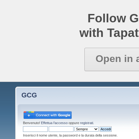
Follow 
with Tapat
Open in 
GCG
Benvenuto!
Effettua l'accesso
oppure
registrati
.
Inserisci il nome utente, la password e la durata della sessione.